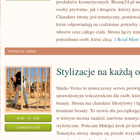
produktów kosmetycznych. Bioarp24.pl m
EKO-
osoby prywatne, jak i drogerie, którzy po
MAKIJAŻ
Charakter strony jest tematyczny, poniewa
które odpowiadają na codzienne potrzeby 
włosów oraz całego ciała. Strona łączy te
potrzebami osób, które chcą
[ Read More 
POSTED BY ADMIN
Stylizacje na każdą 
Studio Veriss to nowoczesny serwis poświ
sprawdzonym wskazówkom dla osób, które 
beauty. Strona ma charakter lifestylowy i 
trendami beauty. To serwis dla początkują
w którym można znaleźć zarówno tematyczne
JUNE - 19 - 2026
stylistyczne. Polecam Makijaż krok po krok
ON
COMMENTS OFF
Tematyka strony skupia się przede wszystk
STYLIZACJE