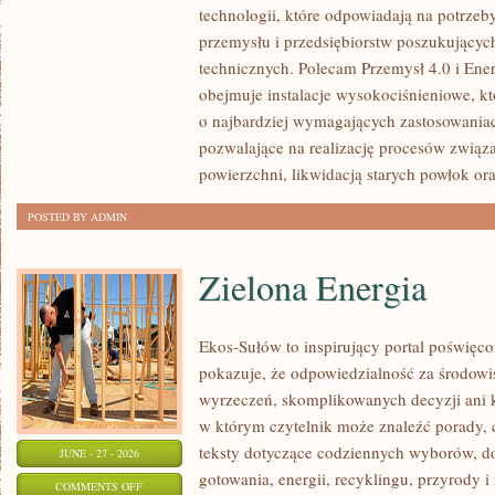
technologii, które odpowiadają na potrzeb
WAS
przemysłu i przedsiębiorstw poszukujący
technicznych. Polecam Przemysł 4.0 i Ener
obejmuje instalacje wysokociśnieniowe, k
o najbardziej wymagających zastosowania
pozwalające na realizację procesów związ
powierzchni, likwidacją starych powłok or
POSTED BY ADMIN
Zielona Energia
Ekos-Sułów to inspirujący portal poświęcon
pokazuje, że odpowiedzialność za środowi
wyrzeczeń, skomplikowanych decyzji ani 
w którym czytelnik może znaleźć porady, 
teksty dotyczące codziennych wyborów, d
JUNE - 27 - 2026
gotowania, energii, recyklingu, przyrody
ON
COMMENTS OFF