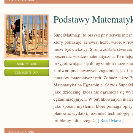
POSTED BY ADMIN
Podstawy Matematy
SuperMatma.pl to przystępny serwis inte
który pokazuje, że świat liczb, wzorów, r
może być ciekawy. Strona została stworzon
poszerzać wiedzę matematyczną. To miejs
przygotowująca się do egzaminu może zna
JUNE - 9 - 2026
zarówno podstawowych zagadnień, jak i b
ON
COMMENTS OFF
tematów matematycznych. Zobacz także P
PODSTAWY
Matematyka na Egzaminie. Serwis SuperM
MATEMATYKI
jako dziedzinę, która nie ogranicza się wy
egzaminacyjnych. W publikowanych materi
jako sposób myślenia, które pomaga opisy
planować wydatki, rozumieć technologię,
problemy i dostrzegać
[ Read More ]
POSTED BY ADMIN