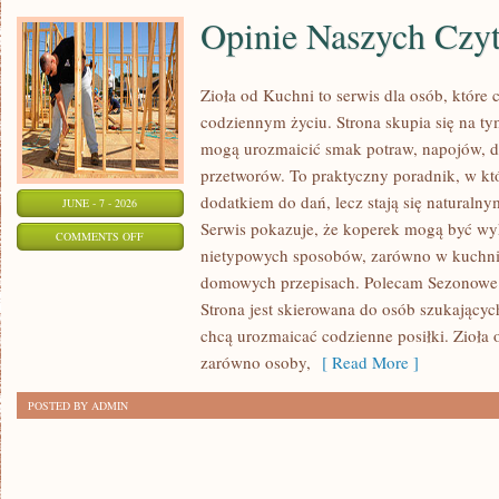
Opinie Naszych Czy
Zioła od Kuchni to serwis dla osób, które 
codziennym życiu. Strona skupia się na ty
mogą urozmaicić smak potraw, napojów, 
przetworów. To praktyczny poradnik, w któ
dodatkiem do dań, lecz stają się naturaln
JUNE - 7 - 2026
Serwis pokazuje, że koperek mogą być wy
ON
COMMENTS OFF
nietypowych sposobów, zarówno w kuchni t
OPINIE
domowych przepisach. Polecam Sezonowe I
NASZYCH
Strona jest skierowana do osób szukających
CZYTELNIKÓW
chcą urozmaicać codzienne posiłki. Zioła
zarówno osoby,
[ Read More ]
POSTED BY ADMIN