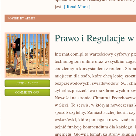
W
jest
[ Read More ]
ODCHUDZANIU
POSTED BY ADMIN
Prawo i Regulacje w 
Internat.com.pl to wartościowy cyfrowy 
technologiom online oraz wszystkim zagad
codziennym korzystaniem z routera. Str
miejscem dla osób, które chcą lepiej zrozum
bezprzewodowych, światłowodów, 5G, chm
JUNE - 17 - 2026
cyberbezpieczeństwa oraz firmowych rozw
ON
COMMENTS OFF
Nowości na stronie: Chmura i Przechowyw
PRAWO
w Sieci. To serwis, w którym nowoczesna
I
sposób czytelny. Zamiast suchej teorii, cz
REGULACJE
wskazówki, które pomagają rozwiązać pro
W
pełnić funkcję kompendium dla każdego, k
INTERNECIE
internetu. Główna tematyka strony skupia 