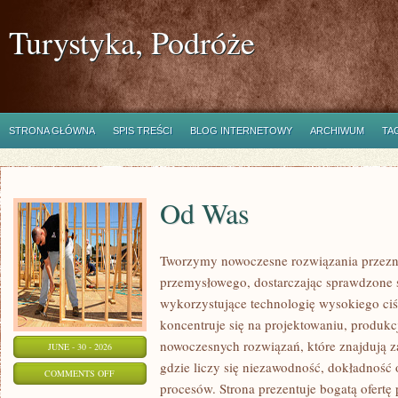
Turystyka, Podróże
STRONA GŁÓWNA
SPIS TREŚCI
BLOG INTERNETOWY
ARCHIWUM
TA
Od Was
Tworzymy nowoczesne rozwiązania przezn
przemysłowego, dostarczając sprawdzone 
wykorzystujące technologię wysokiego ciś
koncentruje się na projektowaniu, produkc
nowoczesnych rozwiązań, które znajdują z
JUNE - 30 - 2026
gdzie liczy się niezawodność, dokładnoś
ON
COMMENTS OFF
procesów. Strona prezentuje bogatą ofertę
OD