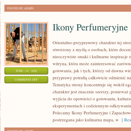
POSTED BY ADMIN
Ikony Perfumeryjne
Orientalno-przyprawowy charakter tej stron
stworzony z myślą o osobach, które docen
nieoczywiste smaki i kulinarne inspiracje 
witryna, która może zainteresować zarów
gotowania, jak i tych, którzy od dawna w
JUNE - 14 - 2026
przyprawy potrafią całkowicie odmienić na
ON
COMMENTS OFF
Tematyka strony koncentruje się wokół egz
IKONY
charakter jest znacznie szerszy, ponieważ
PERFUMERYJNE
wyjścia do opowieści o gotowaniu, kulturz
eksperymentach i codziennym odkrywani
Polecamy Ikony Perfumeryjne i Zapachowe
postrzegana jako kulinarna mapa, w
[ Rea