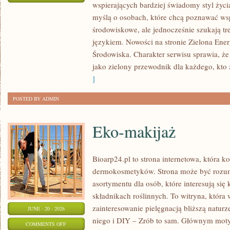
wspierających bardziej świadomy styl życi
ZIELONA
myślą o osobach, które chcą poznawać w
ENERGIA
środowiskowe, ale jednocześnie szukają tr
językiem. Nowości na stronie Zielona Ener
Środowiska. Charakter serwisu sprawia, ż
jako zielony przewodnik dla każdego, kto z
]
POSTED BY ADMIN
Eko-makijaż
Bioarp24.pl to strona internetowa, która k
dermokosmetyków. Strona może być rozumi
asortymentu dla osób, które interesują si
składnikach roślinnych. To witryna, która 
zainteresowanie pielęgnacją bliższą natur
JUNE - 20 - 2026
niego i DIY – Zrób to sam. Głównym motyw
ON
COMMENTS OFF