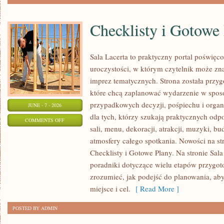
Checklisty i Gotowe
Sala Lacerta to praktyczny portal poświę
uroczystości, w którym czytelnik może zn
imprez tematycznych. Strona została przy
które chcą zaplanować wydarzenie w spos
przypadkowych decyzji, pośpiechu i organ
JUNE - 7 - 2026
dla tych, którzy szukają praktycznych od
ON
COMMENTS OFF
sali, menu, dekoracji, atrakcji, muzyki, b
CHECKLISTY
atmosfery całego spotkania. Nowości na str
I
Checklisty i Gotowe Plany. Na stronie Sal
GOTOWE
poradniki dotyczące wielu etapów przygot
PLANY
zrozumieć, jak podejść do planowania, ab
miejsce i cel.
[ Read More ]
POSTED BY ADMIN