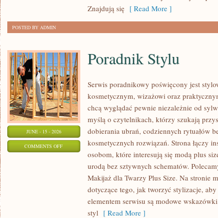
Znajdują się
[ Read More ]
POSTED BY ADMIN
Poradnik Stylu
Serwis poradnikowy poświęcony jest stylo
kosmetycznym, wizażowi oraz praktyczny
chcą wyglądać pewnie niezależnie od sylwe
myślą o czytelnikach, którzy szukają prz
dobierania ubrań, codziennych rytuałów 
JUNE - 15 - 2026
kosmetycznych rozwiązań. Strona łączy ins
ON
COMMENTS OFF
osobom, które interesują się modą plus si
PORADNIK
urodą bez sztywnych schematów. Polecamy 
STYLU
Makijaż dla Twarzy Plus Size. Na stronie 
dotyczące tego, jak tworzyć stylizacje, 
elementem serwisu są modowe wskazówki, 
styl
[ Read More ]