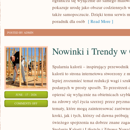
ogranicza się wyłącznie do samego malowa
NA
pokazuje urodę jako obszar codziennych
KAŻDĄ
także samopoczucie. Dzięki temu serwis m
OKAZJĘ
poradnik dla osób
[ Read More ]
POSTED BY ADMIN
Nowinki i Trendy w
Spalarnia kalorii – inspirujący przewodnik 
kalorii to strona internetowa stworzony z 
lepiej zrozumieć temat redukcji wagi i szu
podanych w prosty sposób. To przestrzeń d
opierać się wyłącznie na obietnicach szybk
JUNE - 17 - 2026
na zdrowy styl życia szerzej: przez pryzma
ON
COMMENTS OFF
tematy, które mogą zainteresować zarówno
NOWINKI
kroki, jak i tych, którzy od dawna próbują
I
świeżego spojrzenia na dobrze znane zag
TRENDY
Spalaniu Kalorii i Lifestyle i Zdrowe Nawy