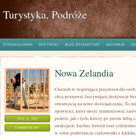
Turystyka, Podróże
STRONA GŁÓWNA
SPIS TREŚCI
BLOG INTERNETOWY
ARCHIWUM
TA
Nowa Zelandia
Cherrish to inspirująca przestrzeń dla osób
chcą poznawać fascynujące destynacje bez
otwartością na nowe doświadczenia. To mi
opowieści, który może zainteresować zar
podróż, jak i tych, którzy po prostu lubią c
JULY - 6 - 2026
atrakcjach, kuchni, historii oraz codzienn
ON
COMMENTS OFF
w sobie podróżnicze ciekawostki z lekki
NOWA