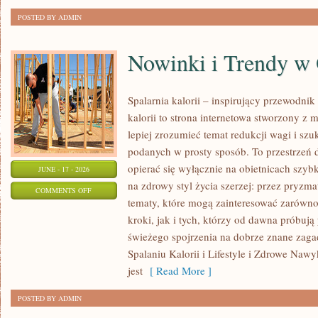
POSTED BY ADMIN
Nowinki i Trendy w
Spalarnia kalorii – inspirujący przewodnik 
kalorii to strona internetowa stworzony z 
lepiej zrozumieć temat redukcji wagi i szu
podanych w prosty sposób. To przestrzeń d
opierać się wyłącznie na obietnicach szybk
JUNE - 17 - 2026
na zdrowy styl życia szerzej: przez pryzma
ON
COMMENTS OFF
tematy, które mogą zainteresować zarówno
NOWINKI
kroki, jak i tych, którzy od dawna próbują
I
świeżego spojrzenia na dobrze znane zag
TRENDY
Spalaniu Kalorii i Lifestyle i Zdrowe Nawy
W
jest
[ Read More ]
ODCHUDZANIU
POSTED BY ADMIN