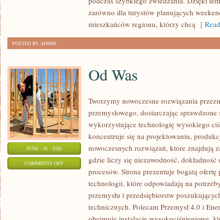
podczas szybkiego zwiedzania. Dzięki t
zarówno dla turystów planujących weekend
mieszkańców regionu, którzy chcą
[ Read
POSTED BY ADMIN
Od Was
Tworzymy nowoczesne rozwiązania przezn
przemysłowego, dostarczając sprawdzone 
wykorzystujące technologię wysokiego ciś
koncentruje się na projektowaniu, produkc
nowoczesnych rozwiązań, które znajdują z
JUNE - 30 - 2026
gdzie liczy się niezawodność, dokładnoś
ON
COMMENTS OFF
procesów. Strona prezentuje bogatą ofertę
OD
technologii, które odpowiadają na potrzeb
WAS
przemysłu i przedsiębiorstw poszukujący
technicznych. Polecam Przemysł 4.0 i Ener
obejmuje instalacje wysokociśnieniowe, k