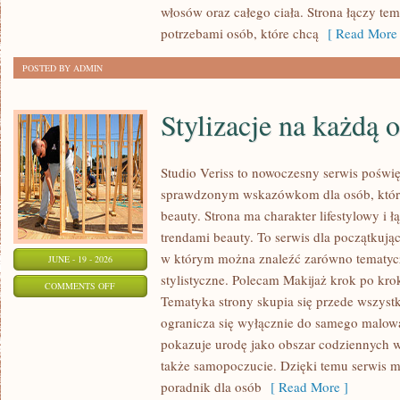
włosów oraz całego ciała. Strona łączy te
potrzebami osób, które chcą
[ Read More 
POSTED BY ADMIN
Stylizacje na każdą 
Studio Veriss to nowoczesny serwis poświ
sprawdzonym wskazówkom dla osób, które 
beauty. Strona ma charakter lifestylowy i 
trendami beauty. To serwis dla początkują
w którym można znaleźć zarówno tematyczne
JUNE - 19 - 2026
stylistyczne. Polecam Makijaż krok po krok
ON
COMMENTS OFF
Tematyka strony skupia się przede wszystk
STYLIZACJE
ogranicza się wyłącznie do samego malowa
NA
pokazuje urodę jako obszar codziennych
KAŻDĄ
także samopoczucie. Dzięki temu serwis m
OKAZJĘ
poradnik dla osób
[ Read More ]