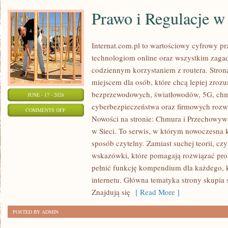
Prawo i Regulacje w 
Internat.com.pl to wartościowy cyfrowy 
technologiom online oraz wszystkim zagad
codziennym korzystaniem z routera. Str
miejscem dla osób, które chcą lepiej zrozum
bezprzewodowych, światłowodów, 5G, chm
JUNE - 17 - 2026
cyberbezpieczeństwa oraz firmowych rozw
ON
COMMENTS OFF
Nowości na stronie: Chmura i Przechowyw
PRAWO
w Sieci. To serwis, w którym nowoczesna
I
sposób czytelny. Zamiast suchej teorii, cz
REGULACJE
wskazówki, które pomagają rozwiązać pro
W
pełnić funkcję kompendium dla każdego, k
INTERNECIE
internetu. Główna tematyka strony skupia 
Znajdują się
[ Read More ]
POSTED BY ADMIN