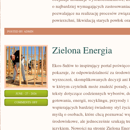
o najbardziej wymagających zastosowania
pozwalające na realizację procesów związ
powierzchni, likwidacją starych powłok or
POSTED BY ADMIN
Zielona Energia
Ekos-Sułów to inspirujący portal poświęcon
pokazuje, że odpowiedzialność za środowi
wyrzeczeń, skomplikowanych decyzji ani 
w którym czytelnik może znaleźć porady, 
teksty dotyczące codziennych wyborów, d
JUNE - 27 - 2026
gotowania, energii, recyklingu, przyrody
ON
COMMENTS OFF
wspierających bardziej świadomy styl życi
ZIELONA
myślą o osobach, które chcą poznawać w
ENERGIA
środowiskowe, ale jednocześnie szukają tr
językiem. Nowości na stronie Zielona Ener