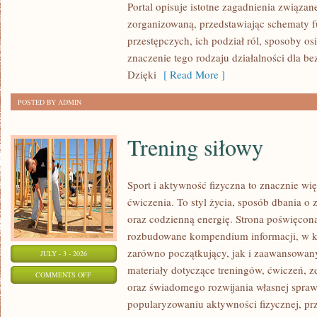
Portal opisuje istotne zagadnienia związan
zorganizowaną, przedstawiając schematy 
przestępczych, ich podział ról, sposoby os
znaczenie tego rodzaju działalności dla b
Dzięki
[ Read More ]
POSTED BY ADMIN
Trening siłowy
Sport i aktywność fizyczna to znacznie wię
ćwiczenia. To styl życia, sposób dbania o
oraz codzienną energię. Strona poświęcona
rozbudowane kompendium informacji, w k
zarówno początkujący, jak i zaawansowan
JULY - 3 - 2026
materiały dotyczące treningów, ćwiczeń, z
ON
COMMENTS OFF
oraz świadomego rozwijania własnej sprawn
TRENING
popularyzowaniu aktywności fizycznej, pr
SIŁOWY