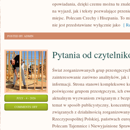
opowiadania, dzięki czemu można tu znal
ZELANDIA
na wyjazd, jak i teksty pozwalające przen
miejsc. Polecam Czechy i Hiszpania. To m
nie jest przedstawiane wyłącznie jako
[ Re
POSTED BY ADMIN
Pytania od czytelni
Świat zorganizowanych grup przestępczych
zainteresowanie zarówno analityków, jak i
informacji. Strona stanowi kompleksowe 
poświęcone grupom przestępczym, ich ewolu
aktualnym wyzwaniom związanym z bezpie
JULY - 4 - 2026
temat w sposób publicystyczny, koncentru
ON
COMMENTS OFF
związanych z działalnością zorganizowany
PYTANIA
Rzeczypospolitej Polskiej, państwach euro
OD
Polecam Tajemnice i Niewyjaśnione Sprawy
CZYTELNIKÓW