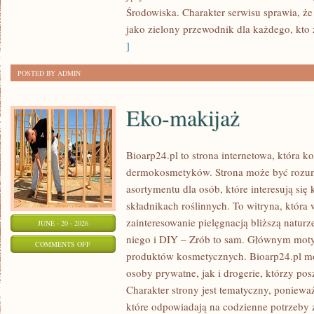
Środowiska. Charakter serwisu sprawia, ż
jako zielony przewodnik dla każdego, kto z
]
POSTED BY ADMIN
Eko-makijaż
Bioarp24.pl to strona internetowa, która k
dermokosmetyków. Strona może być rozumi
asortymentu dla osób, które interesują si
składnikach roślinnych. To witryna, która 
zainteresowanie pielęgnacją bliższą natur
JUNE - 20 - 2026
niego i DIY – Zrób to sam. Głównym motyw
ON
COMMENTS OFF
produktów kosmetycznych. Bioarp24.pl m
EKO-
osoby prywatne, jak i drogerie, którzy po
MAKIJAŻ
Charakter strony jest tematyczny, poniewa
które odpowiadają na codzienne potrzeby 