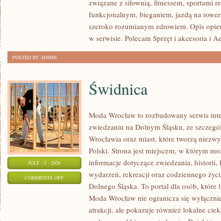
związane z siłownią, fitnessem, sportami r
funkcjonalnym, bieganiem, jazdą na rowerz
szeroko rozumianym zdrowiem. Opis opier
w serwisie. Polecam Sprzęt i akcesoria i A
POSTED BY ADMIN
Świdnica
Moda Wrocław to rozbudowany serwis int
zwiedzaniu na Dolnym Śląsku, ze szczeg
Wrocławia oraz miast, które tworzą niezwyk
Polski. Strona jest miejscem, w którym mo
informacje dotyczące zwiedzania, historii, 
JULY - 2 - 2026
wydarzeń, rekreacji oraz codziennego życi
ON
COMMENTS OFF
Dolnego Śląska. To portal dla osób, które 
ŚWIDNICA
Moda Wrocław nie ogranicza się wyłącznie
atrakcji, ale pokazuje również lokalne cie