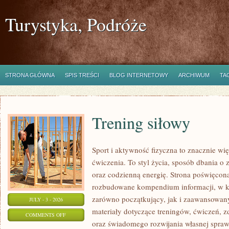
Turystyka, Podróże
STRONA GŁÓWNA
SPIS TREŚCI
BLOG INTERNETOWY
ARCHIWUM
TA
Trening siłowy
Sport i aktywność fizyczna to znacznie wię
ćwiczenia. To styl życia, sposób dbania o
oraz codzienną energię. Strona poświęcona
rozbudowane kompendium informacji, w k
zarówno początkujący, jak i zaawansowan
JULY - 3 - 2026
materiały dotyczące treningów, ćwiczeń, z
ON
COMMENTS OFF
oraz świadomego rozwijania własnej sprawn
TRENING