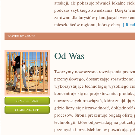
atrakcji, ale pokazuje również lokalne cie
podczas szybkiego zwiedzania. Dzięki t
zarówno dla turystów planujących weekend
mieszkańców regionu, którzy chcą
[ Read
POSTED BY ADMIN
Od Was
Tworzymy nowoczesne rozwiązania przezn
przemysłowego, dostarczając sprawdzone 
wykorzystujące technologię wysokiego ciś
koncentruje się na projektowaniu, produkc
nowoczesnych rozwiązań, które znajdują z
JUNE - 30 - 2026
gdzie liczy się niezawodność, dokładnoś
ON
COMMENTS OFF
procesów. Strona prezentuje bogatą ofertę
OD
technologii, które odpowiadają na potrzeb
WAS
przemysłu i przedsiębiorstw poszukujący