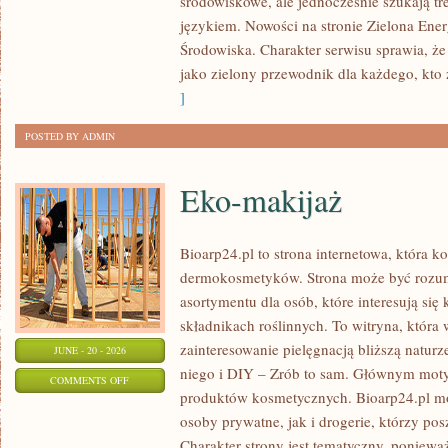
środowiskowe, ale jednocześnie szukają tr
językiem. Nowości na stronie Zielona Ener
Środowiska. Charakter serwisu sprawia, ż
jako zielony przewodnik dla każdego, kto z
]
POSTED BY ADMIN
Eko-makijaż
Bioarp24.pl to strona internetowa, która k
dermokosmetyków. Strona może być rozumi
asortymentu dla osób, które interesują si
składnikach roślinnych. To witryna, która 
zainteresowanie pielęgnacją bliższą natur
JUNE - 20 - 2026
niego i DIY – Zrób to sam. Głównym motyw
ON
COMMENTS OFF
produktów kosmetycznych. Bioarp24.pl m
EKO-
osoby prywatne, jak i drogerie, którzy po
MAKIJAŻ
Charakter strony jest tematyczny, poniewa