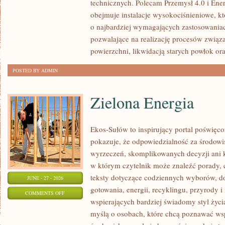
technicznych. Polecam Przemysł 4.0 i Ener
obejmuje instalacje wysokociśnieniowe, k
o najbardziej wymagających zastosowania
pozwalające na realizację procesów związ
powierzchni, likwidacją starych powłok or
POSTED BY ADMIN
Zielona Energia
Ekos-Sułów to inspirujący portal poświęcon
pokazuje, że odpowiedzialność za środowi
wyrzeczeń, skomplikowanych decyzji ani 
w którym czytelnik może znaleźć porady, 
teksty dotyczące codziennych wyborów, d
JUNE - 27 - 2026
gotowania, energii, recyklingu, przyrody
ON
COMMENTS OFF
wspierających bardziej świadomy styl życi
ZIELONA
myślą o osobach, które chcą poznawać w
ENERGIA