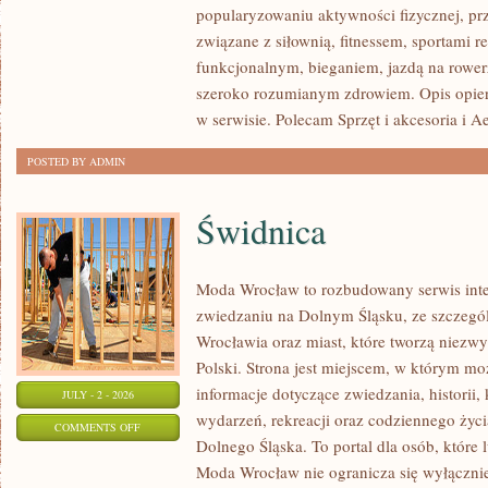
popularyzowaniu aktywności fizycznej, pr
SIŁOWY
związane z siłownią, fitnessem, sportami r
funkcjonalnym, bieganiem, jazdą na rowerz
szeroko rozumianym zdrowiem. Opis opier
w serwisie. Polecam Sprzęt i akcesoria i A
POSTED BY ADMIN
Świdnica
Moda Wrocław to rozbudowany serwis int
zwiedzaniu na Dolnym Śląsku, ze szczeg
Wrocławia oraz miast, które tworzą niezwyk
Polski. Strona jest miejscem, w którym mo
informacje dotyczące zwiedzania, historii, 
JULY - 2 - 2026
wydarzeń, rekreacji oraz codziennego życi
ON
COMMENTS OFF
Dolnego Śląska. To portal dla osób, które 
ŚWIDNICA
Moda Wrocław nie ogranicza się wyłącznie