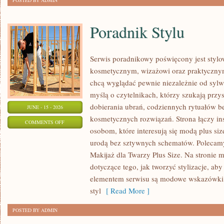
POSTED BY ADMIN
Poradnik Stylu
Serwis poradnikowy poświęcony jest stylo
kosmetycznym, wizażowi oraz praktyczny
chcą wyglądać pewnie niezależnie od sylwe
myślą o czytelnikach, którzy szukają prz
dobierania ubrań, codziennych rytuałów 
JUNE - 15 - 2026
kosmetycznych rozwiązań. Strona łączy ins
ON
COMMENTS OFF
osobom, które interesują się modą plus si
PORADNIK
urodą bez sztywnych schematów. Polecamy 
STYLU
Makijaż dla Twarzy Plus Size. Na stronie 
dotyczące tego, jak tworzyć stylizacje, 
elementem serwisu są modowe wskazówki, 
styl
[ Read More ]
POSTED BY ADMIN