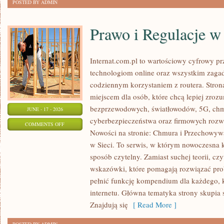
POSTED BY ADMIN
Prawo i Regulacje w 
Internat.com.pl to wartościowy cyfrowy 
technologiom online oraz wszystkim zagad
codziennym korzystaniem z routera. Str
miejscem dla osób, które chcą lepiej zrozum
bezprzewodowych, światłowodów, 5G, chm
JUNE - 17 - 2026
cyberbezpieczeństwa oraz firmowych rozw
ON
COMMENTS OFF
Nowości na stronie: Chmura i Przechowyw
PRAWO
w Sieci. To serwis, w którym nowoczesna
I
sposób czytelny. Zamiast suchej teorii, cz
REGULACJE
wskazówki, które pomagają rozwiązać pro
W
pełnić funkcję kompendium dla każdego, k
INTERNECIE
internetu. Główna tematyka strony skupia 
Znajdują się
[ Read More ]