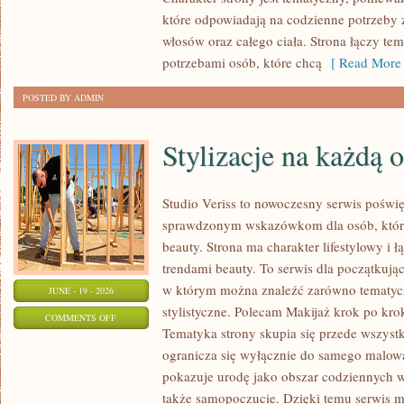
które odpowiadają na codzienne potrzeby 
włosów oraz całego ciała. Strona łączy te
potrzebami osób, które chcą
[ Read More 
POSTED BY ADMIN
Stylizacje na każdą 
Studio Veriss to nowoczesny serwis poświ
sprawdzonym wskazówkom dla osób, które 
beauty. Strona ma charakter lifestylowy i 
trendami beauty. To serwis dla początkują
w którym można znaleźć zarówno tematyczne
JUNE - 19 - 2026
stylistyczne. Polecam Makijaż krok po krok
ON
COMMENTS OFF
Tematyka strony skupia się przede wszystk
STYLIZACJE
ogranicza się wyłącznie do samego malowa
NA
pokazuje urodę jako obszar codziennych
KAŻDĄ
także samopoczucie. Dzięki temu serwis m