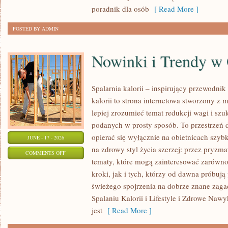
OKAZJĘ
poradnik dla osób
[ Read More ]
POSTED BY ADMIN
Nowinki i Trendy w
Spalarnia kalorii – inspirujący przewodnik 
kalorii to strona internetowa stworzony z 
lepiej zrozumieć temat redukcji wagi i szu
podanych w prosty sposób. To przestrzeń d
opierać się wyłącznie na obietnicach szybk
JUNE - 17 - 2026
na zdrowy styl życia szerzej: przez pryzma
ON
COMMENTS OFF
tematy, które mogą zainteresować zarówno
NOWINKI
kroki, jak i tych, którzy od dawna próbują
I
świeżego spojrzenia na dobrze znane zag
TRENDY
Spalaniu Kalorii i Lifestyle i Zdrowe Nawy
W
jest
[ Read More ]
ODCHUDZANIU