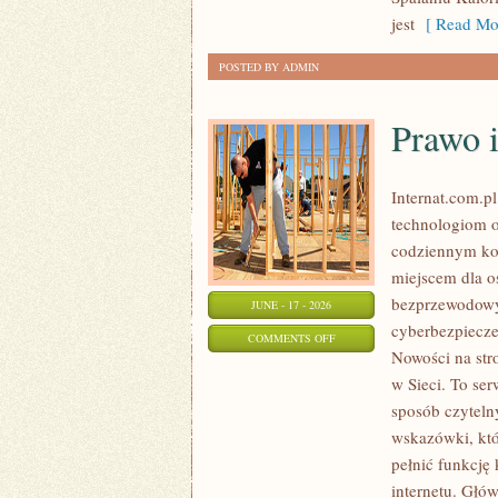
W
jest
[ Read Mor
ODCHUDZANIU
POSTED BY ADMIN
Prawo i
Internat.com.p
technologiom o
codziennym ko
miejscem dla os
bezprzewodowy
JUNE - 17 - 2026
cyberbezpiecze
ON
COMMENTS OFF
Nowości na str
PRAWO
w Sieci. To se
I
sposób czytelny
REGULACJE
wskazówki, któ
W
pełnić funkcję
INTERNECIE
internetu. Głó