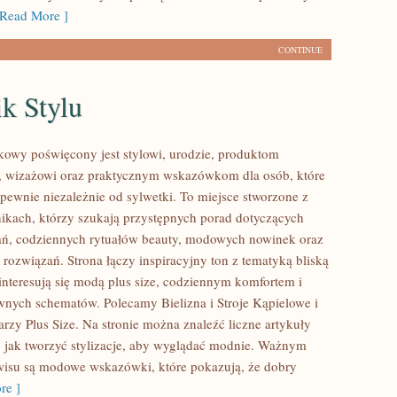
Read More ]
CONTINUE
k Stylu
kowy poświęcony jest stylowi, urodzie, produktom
 wizażowi oraz praktycznym wskazówkom dla osób, które
pewnie niezależnie od sylwetki. To miejsce stworzone z
nikach, którzy szukają przystępnych porad dotyczących
ań, codziennych rytuałów beauty, modowych nowinek oraz
rozwiązań. Strona łączy inspiracyjny ton z tematyką bliską
interesują się modą plus size, codziennym komfortem i
wnych schematów. Polecamy Bielizna i Stroje Kąpielowe i
rzy Plus Size. Na stronie można znaleźć liczne artykuły
, jak tworzyć stylizacje, aby wyglądać modnie. Ważnym
isu są modowe wskazówki, które pokazują, że dobry
re ]