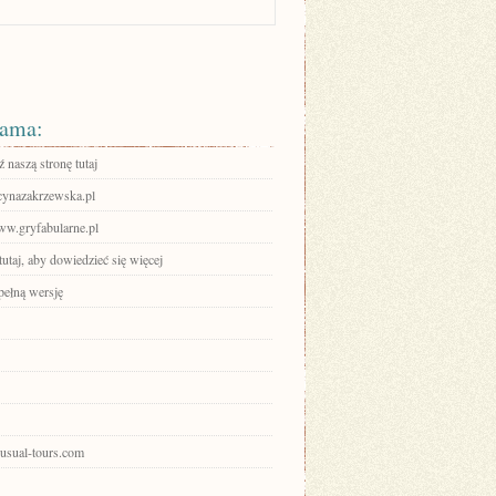
ama:
 naszą stronę tutaj
ucynazakrzewska.pl
www.gryfabularne.pl
tutaj, aby dowiedzieć się więcej
pełną wersję
nusual-tours.com