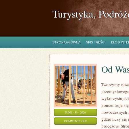
Turystyka, Podróż
STRONA GŁÓWNA
SPIS TREŚCI
BLOG INT
Od Wa
Tworzymy nowo
przemysłowego,
wykorzystujące
koncentruje si
nowoczesnych r
JUNE - 30 - 2026
gdzie liczy si
ON
COMMENTS OFF
procesów. Stro
OD