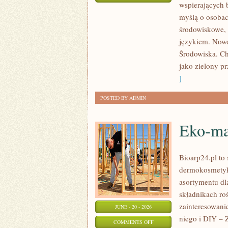
wspierających 
ZIELONA
myślą o osoba
ENERGIA
środowiskowe, 
językiem. Nowo
Środowiska. Ch
jako zielony pr
]
POSTED BY ADMIN
Eko-ma
Bioarp24.pl to 
dermokosmetykó
asortymentu dl
składnikach roś
zainteresowani
JUNE - 20 - 2026
niego i DIY – 
ON
COMMENTS OFF