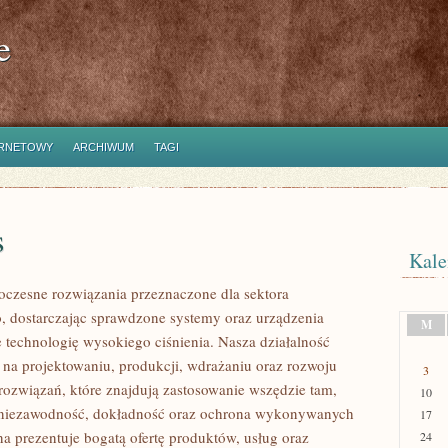
e
ERNETOWY
ARCHIWUM
TAGI
s
Kale
czesne rozwiązania przeznaczone dla sektora
 dostarczając sprawdzone systemy oraz urządzenia
M
 technologię wysokiego ciśnienia. Nasza działalność
ę na projektowaniu, produkcji, wdrażaniu oraz rozwoju
3
ozwiązań, które znajdują zastosowanie wszędzie tam,
10
ę niezawodność, dokładność oraz ochrona wykonywanych
17
na prezentuje bogatą ofertę produktów, usług oraz
24