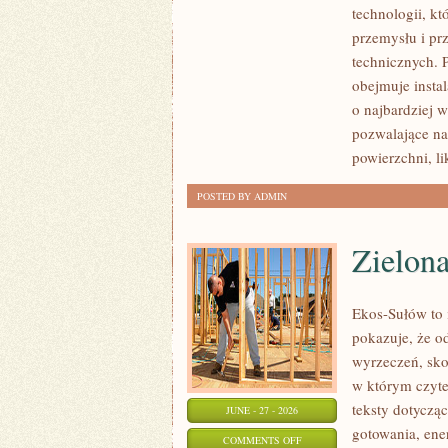
technologii, k
WAS
przemysłu i pr
technicznych. 
obejmuje insta
o najbardziej 
pozwalające na
powierzchni, l
POSTED BY ADMIN
Zielon
Ekos-Sułów to i
pokazuje, że o
wyrzeczeń, sko
w którym czyte
teksty dotycz
JUNE - 27 - 2026
gotowania, ene
ON
COMMENTS OFF