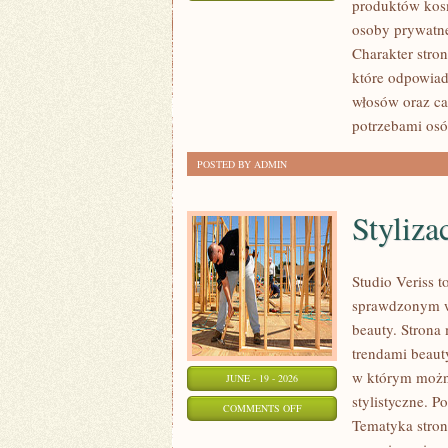
produktów kos
EKO-
osoby prywatne
MAKIJAŻ
Charakter stron
które odpowiad
włosów oraz ca
potrzebami osó
POSTED BY ADMIN
Styliza
Studio Veriss 
sprawdzonym ws
beauty. Strona 
trendami beaut
w którym można
JUNE - 19 - 2026
stylistyczne. P
ON
COMMENTS OFF
Tematyka stron
STYLIZACJE