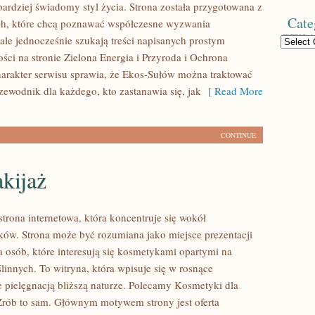
bardziej świadomy styl życia. Strona została przygotowana z
Cate
ch, które chcą poznawać współczesne wyzwania
ale jednocześnie szukają treści napisanych prostym
Categories
ści na stronie Zielona Energia i Przyroda i Ochrona
arakter serwisu sprawia, że Ekos-Sułów można traktować
zewodnik dla każdego, kto zastanawia się, jak
[ Read More
CONTINUE
kijaż
strona internetowa, która koncentruje się wokół
w. Strona może być rozumiana jako miejsce prezentacji
a osób, które interesują się kosmetykami opartymi na
linnych. To witryna, która wpisuje się w rosnące
e pielęgnacją bliższą naturze. Polecamy Kosmetyki dla
Zrób to sam. Głównym motywem strony jest oferta