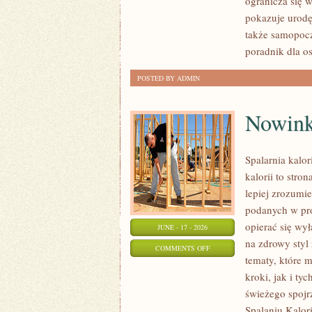
ogranicza się 
NA
pokazuje urod
KAŻDĄ
także samopocz
OKAZJĘ
poradnik dla o
POSTED BY ADMIN
Nowink
Spalarnia kalor
kalorii to stro
lepiej zrozumie
podanych w pro
opierać się wył
JUNE - 17 - 2026
na zdrowy styl 
ON
COMMENTS OFF
tematy, które 
NOWINKI
kroki, jak i ty
I
świeżego spojr
TRENDY
Spalaniu Kalori