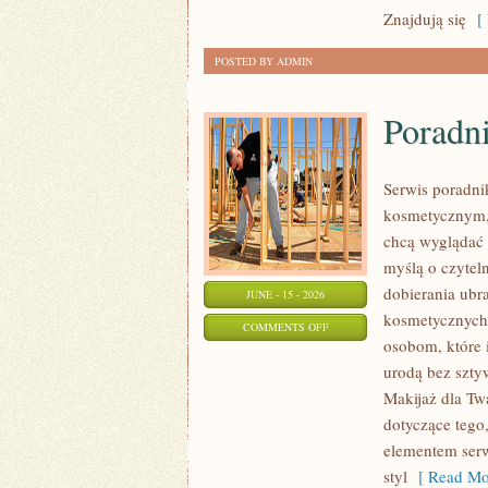
Znajdują się
[ 
POSTED BY ADMIN
Poradni
Serwis poradni
kosmetycznym,
chcą wyglądać 
myślą o czytel
dobierania ubr
JUNE - 15 - 2026
kosmetycznych 
ON
COMMENTS OFF
osobom, które 
PORADNIK
urodą bez szty
STYLU
Makijaż dla Twa
dotyczące tego
elementem serw
styl
[ Read Mo