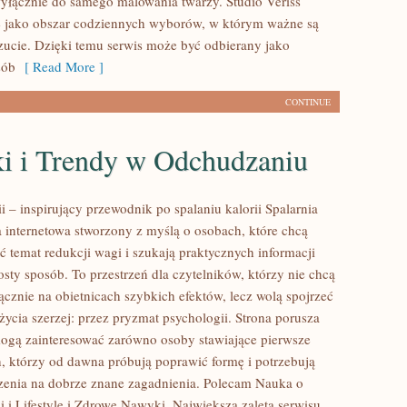
wyłącznie do samego malowania twarzy. Studio Veriss
ę jako obszar codziennych wyborów, w którym ważne są
ucie. Dzięki temu serwis może być odbierany jako
sób
[ Read More ]
CONTINUE
i i Trendy w Odchudzaniu
ii – inspirujący przewodnik po spalaniu kalorii Spalarnia
na internetowa stworzony z myślą o osobach, które chcą
ć temat redukcji wagi i szukają praktycznych informacji
sty sposób. To przestrzeń dla czytelników, którzy nie chcą
ącznie na obietnicach szybkich efektów, lecz wolą spojrzeć
życia szerzej: przez pryzmat psychologii. Strona porusza
mogą zainteresować zarówno osoby stawiające pierwsze
ch, którzy od dawna próbują poprawić formę i potrzebują
zenia na dobrze znane zagadnienia. Polecam Nauka o
i i Lifestyle i Zdrowe Nawyki. Największą zaletą serwisu