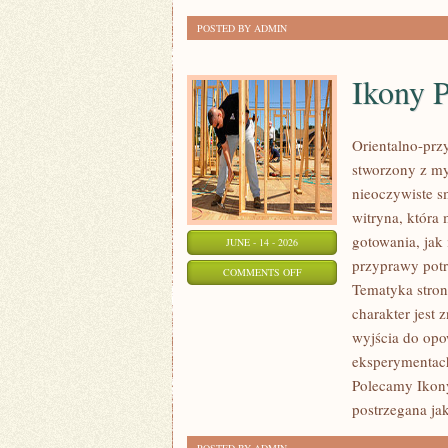
POSTED BY ADMIN
Ikony 
Orientalno-przy
stworzony z my
nieoczywiste sm
witryna, która
gotowania, jak
JUNE - 14 - 2026
przyprawy potr
ON
COMMENTS OFF
Tematyka stron
IKONY
charakter jest
PERFUMERYJNE
wyjścia do opo
eksperymentac
Polecamy Ikony
postrzegana ja