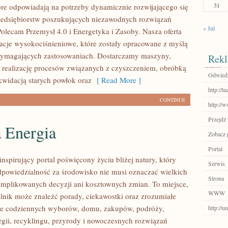
31
tóre odpowiadają na potrzeby dynamicznie rozwijającego się
zedsiębiorstw poszukujących niezawodnych rozwiązań
« Jul
Polecam Przemysł 4.0 i Energetyka i Zasoby. Nasza oferta
lacje wysokociśnieniowe, które zostały opracowane z myślą
wymagających zastosowaniach. Dostarczamy maszyny,
Rekl
 realizację procesów związanych z czyszczeniem, obróbką
Odwiedź
ikwidacją starych powłok oraz
[ Read More ]
http://l
CONTINUE
http://
Przejdź 
a Energia
Zobacz 
Portal
nspirujący portal poświęcony życiu bliżej natury, który
Serwis
dpowiedzialność za środowisko nie musi oznaczać wielkich
Strona
mplikowanych decyzji ani kosztownych zmian. To miejsce,
WWW
lnik może znaleźć porady, ciekawostki oraz zrozumiałe
ące codziennych wyborów, domu, zakupów, podróży,
http://u
rgii, recyklingu, przyrody i nowoczesnych rozwiązań