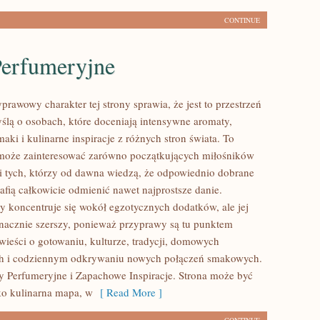
CONTINUE
Perfumeryjne
prawowy charakter tej strony sprawia, że jest to przestrzeń
ślą o osobach, które doceniają intensywne aromaty,
aki i kulinarne inspiracje z różnych stron świata. To
 może zainteresować zarówno początkujących miłośników
 i tych, którzy od dawna wiedzą, że odpowiednio dobrane
afią całkowicie odmienić nawet najprostsze danie.
y koncentruje się wokół egzotycznych dodatków, ale jej
 znacznie szerszy, ponieważ przyprawy są tu punktem
wieści o gotowaniu, kulturze, tradycji, domowych
h i codziennym odkrywaniu nowych połączeń smakowych.
 Perfumeryjne i Zapachowe Inspiracje. Strona może być
ko kulinarna mapa, w
[ Read More ]