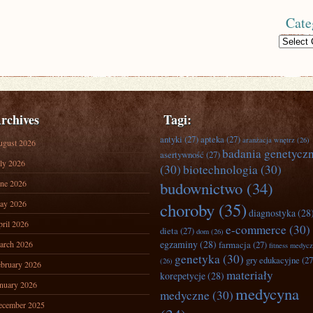
Cate
Categories
rchives
Tagi:
antyki
(27)
apteka
(27)
aranżacja wnętrz
(26)
ugust 2026
badania genetycz
asertywność
(27)
ly 2026
(30)
biotechnologia
(30)
ne 2026
budownictwo
(34)
ay 2026
choroby
(35)
diagnostyka
(28
ril 2026
e-commerce
(30)
dieta
(27)
dom
(26)
egzaminy
(28)
arch 2026
farmacja
(27)
fitness medyc
genetyka
(30)
gry edukacyjne
(27
(26)
bruary 2026
materiały
korepetycje
(28)
nuary 2026
medycyna
medyczne
(30)
ecember 2025