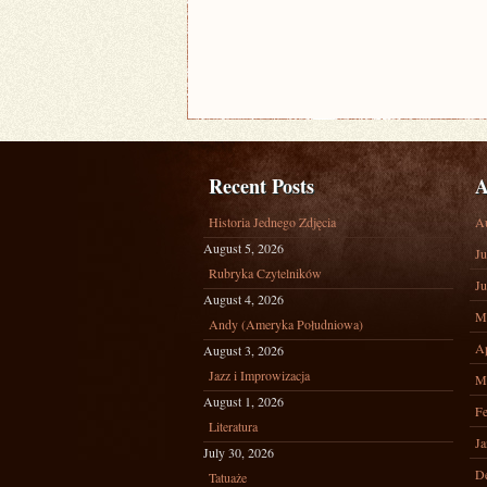
Recent Posts
A
Historia Jednego Zdjęcia
A
August 5, 2026
Ju
Rubryka Czytelników
Ju
August 4, 2026
M
Andy (Ameryka Południowa)
Ap
August 3, 2026
Jazz i Improwizacja
M
August 1, 2026
Fe
Literatura
Ja
July 30, 2026
D
Tatuaże