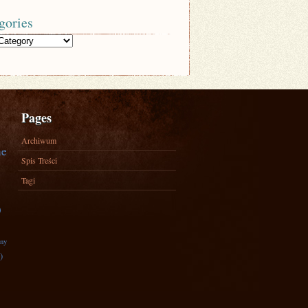
gories
Pages
Archiwum
ne
Spis Treści
Tagi
)
zny
)