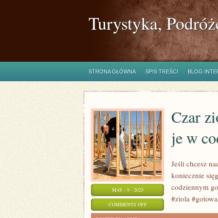
Turystyka, Podróż
STRONA GŁÓWNA
SPIS TREŚCI
BLOG INT
Czar zi
je w c
Jeśli chcesz n
koniecznie sięg
codziennym go
MAY - 9 - 2025
#ziola #gotowa
ON
COMMENTS OFF
CZAR