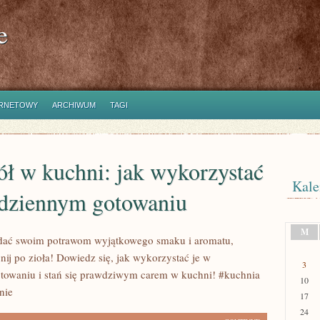
e
ERNETOWY
ARCHIWUM
TAGI
ół w kuchni: jak wykorzystać
Kale
odziennym gotowaniu
M
adać swoim potrawom wyjątkowego smaku i aromatu,
nij po zioła! Dowiedz się, jak wykorzystać je w
3
towaniu i stań się prawdziwym carem w kuchni! #kuchnia
10
nie
17
24