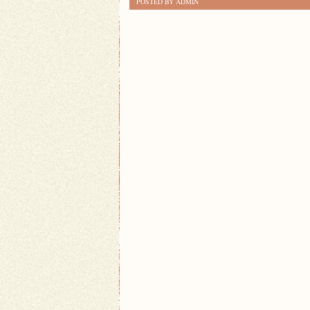
POSTED BY ADMIN
ZIÓŁ
W
KUCHNI:
JAK
WYKORZYSTAĆ
JE
W
CODZIENNYM
GOTOWANIU