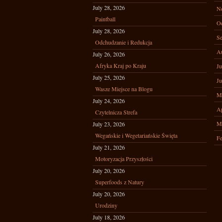
July 28, 2026
N
Paintball
Oc
July 28, 2026
Se
Odchudzanie i Redukcja
A
July 26, 2026
Afryka Kraj po Kraju
Ju
July 25, 2026
Ju
Wasze Miejsce na Blogu
M
July 24, 2026
Ap
Czytelnicza Strefa
M
July 23, 2026
Wegańskie i Wegetariańskie Święta
Fe
July 21, 2026
Motoryzacja Przyszłości
July 20, 2026
Superfoods z Natury
July 20, 2026
Urodziny
July 18, 2026