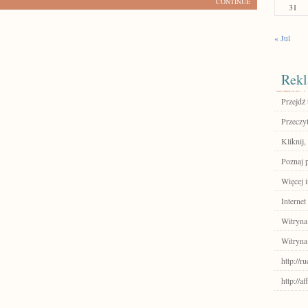
CONTINUE
31
« Jul
Rekl
Przejdź 
Przeczyt
Kliknij,
Poznaj 
Więcej i
Internet
Witryna
Witryna
http://
http://a