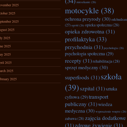
(34)
mieszkanie
(26)
ovember 2025
motocykle
(38)
tober 2025
ochrona przyrody
(30)
odchudzan
ptember 2025
opieka społeczna
(28)
(27)
ogród
(26)
ugust 2025
opieka zdrowotna
(31)
profilaktyka
(33)
ly 2025
przychodnia
(31)
ne 2025
psychologia
(26)
psychologia społeczna
(29)
ay 2025
recepty
(31)
rehabilitacja
(28)
ril 2025
sprzęt medyczny
(30)
arch 2025
szkoła
superfoods
(31)
bruary 2025
(39)
szpital
(31)
sztuka
transport
cyfrowa
(29)
publiczny
(31)
wiedza
medyczna
(30)
wyposażenie wnętrz
(26)
zajęcia dodatkowe
zabawa
(28)
(31)
zdrowe żywienie
(31)