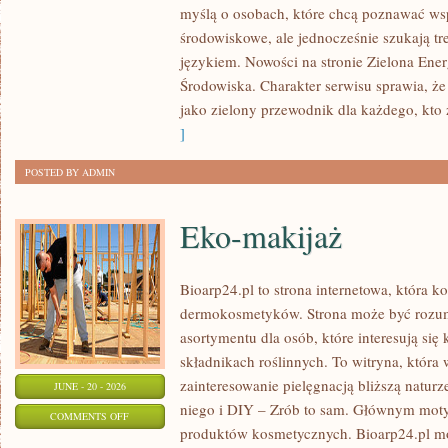
myślą o osobach, które chcą poznawać w
ENERGIA
środowiskowe, ale jednocześnie szukają tr
językiem. Nowości na stronie Zielona Ener
Środowiska. Charakter serwisu sprawia, ż
jako zielony przewodnik dla każdego, kto z
]
POSTED BY ADMIN
Eko-makijaż
Bioarp24.pl to strona internetowa, która k
dermokosmetyków. Strona może być rozumi
asortymentu dla osób, które interesują si
składnikach roślinnych. To witryna, która 
zainteresowanie pielęgnacją bliższą natur
JUNE - 20 - 2026
niego i DIY – Zrób to sam. Głównym motyw
ON
COMMENTS OFF
produktów kosmetycznych. Bioarp24.pl m
EKO-