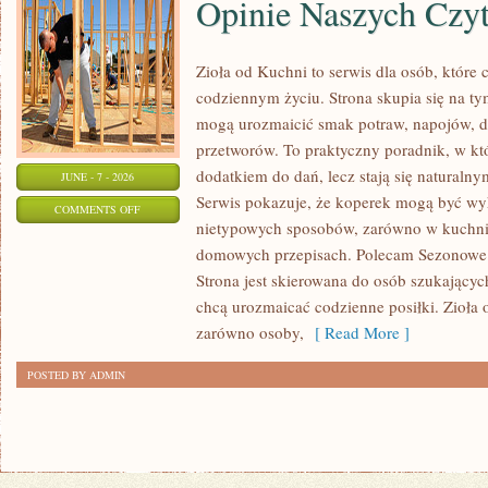
Opinie Naszych Czy
Zioła od Kuchni to serwis dla osób, które 
codziennym życiu. Strona skupia się na ty
mogą urozmaicić smak potraw, napojów, 
przetworów. To praktyczny poradnik, w któ
dodatkiem do dań, lecz stają się naturaln
JUNE - 7 - 2026
Serwis pokazuje, że koperek mogą być wy
ON
COMMENTS OFF
nietypowych sposobów, zarówno w kuchni t
OPINIE
domowych przepisach. Polecam Sezonowe I
NASZYCH
Strona jest skierowana do osób szukających
CZYTELNIKÓW
chcą urozmaicać codzienne posiłki. Zioła
zarówno osoby,
[ Read More ]
POSTED BY ADMIN