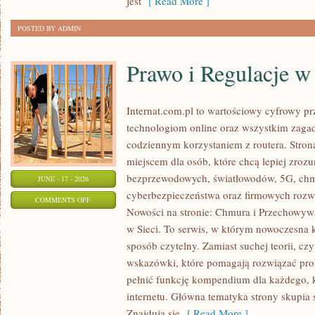
jest
[ Read More ]
ODCHUDZANIU
POSTED BY ADMIN
Prawo i Regulacje w 
Internat.com.pl to wartościowy cyfrowy 
technologiom online oraz wszystkim zagad
codziennym korzystaniem z routera. Str
miejscem dla osób, które chcą lepiej zrozum
bezprzewodowych, światłowodów, 5G, chm
JUNE - 17 - 2026
cyberbezpieczeństwa oraz firmowych rozw
ON
COMMENTS OFF
Nowości na stronie: Chmura i Przechowyw
PRAWO
w Sieci. To serwis, w którym nowoczesna
I
sposób czytelny. Zamiast suchej teorii, cz
REGULACJE
wskazówki, które pomagają rozwiązać pro
W
pełnić funkcję kompendium dla każdego, k
INTERNECIE
internetu. Główna tematyka strony skupia 
Znajdują się
[ Read More ]