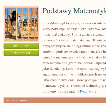
Podstawy Matematy
SuperMatma.pl to przystępny serwis inte
który pokazuje, że świat liczb, wzorów, r
może być ciekawy. Strona została stworzon
poszerzać wiedzę matematyczną. To miejs
przygotowująca się do egzaminu może zna
JUNE - 9 - 2026
zarówno podstawowych zagadnień, jak i b
ON
COMMENTS OFF
tematów matematycznych. Zobacz także P
PODSTAWY
Matematyka na Egzaminie. Serwis SuperM
MATEMATYKI
jako dziedzinę, która nie ogranicza się wy
egzaminacyjnych. W publikowanych materi
jako sposób myślenia, które pomaga opisy
planować wydatki, rozumieć technologię,
problemy i dostrzegać
[ Read More ]
POSTED BY ADMIN