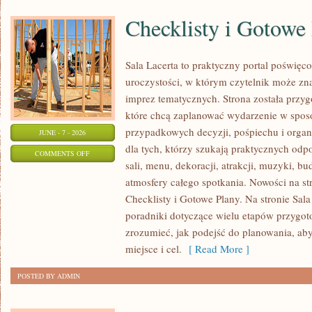
Checklisty i Gotowe
Sala Lacerta to praktyczny portal poświę
uroczystości, w którym czytelnik może zn
imprez tematycznych. Strona została przy
które chcą zaplanować wydarzenie w spos
przypadkowych decyzji, pośpiechu i organ
JUNE - 7 - 2026
dla tych, którzy szukają praktycznych od
ON
COMMENTS OFF
sali, menu, dekoracji, atrakcji, muzyki, b
CHECKLISTY
atmosfery całego spotkania. Nowości na str
I
Checklisty i Gotowe Plany. Na stronie Sal
GOTOWE
poradniki dotyczące wielu etapów przygot
PLANY
zrozumieć, jak podejść do planowania, ab
miejsce i cel.
[ Read More ]
POSTED BY ADMIN