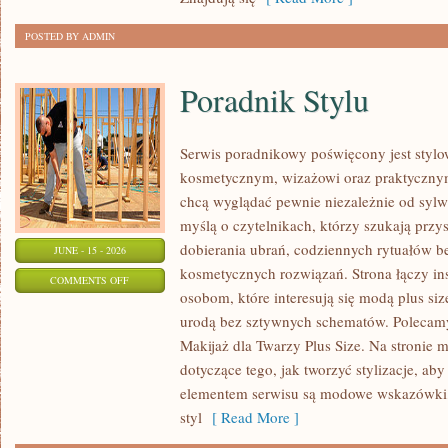
POSTED BY ADMIN
Poradnik Stylu
Serwis poradnikowy poświęcony jest stylo
kosmetycznym, wizażowi oraz praktyczny
chcą wyglądać pewnie niezależnie od sylwe
myślą o czytelnikach, którzy szukają prz
dobierania ubrań, codziennych rytuałów 
JUNE - 15 - 2026
kosmetycznych rozwiązań. Strona łączy ins
ON
COMMENTS OFF
osobom, które interesują się modą plus si
PORADNIK
urodą bez sztywnych schematów. Polecamy 
STYLU
Makijaż dla Twarzy Plus Size. Na stronie 
dotyczące tego, jak tworzyć stylizacje, 
elementem serwisu są modowe wskazówki, 
styl
[ Read More ]