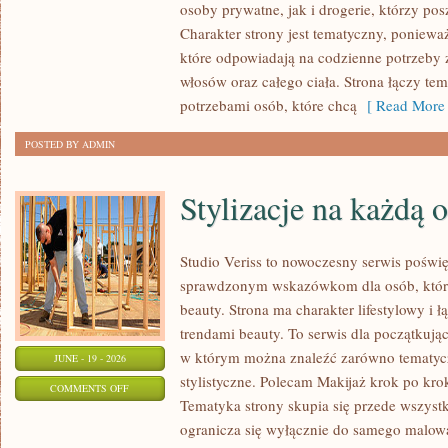
osoby prywatne, jak i drogerie, którzy po
MAKIJAŻ
Charakter strony jest tematyczny, poniewa
które odpowiadają na codzienne potrzeby 
włosów oraz całego ciała. Strona łączy te
potrzebami osób, które chcą
[ Read More 
POSTED BY ADMIN
Stylizacje na każdą 
Studio Veriss to nowoczesny serwis poświ
sprawdzonym wskazówkom dla osób, które 
beauty. Strona ma charakter lifestylowy i 
trendami beauty. To serwis dla początkują
w którym można znaleźć zarówno tematyczne
JUNE - 19 - 2026
stylistyczne. Polecam Makijaż krok po krok
ON
COMMENTS OFF
Tematyka strony skupia się przede wszystk
STYLIZACJE
ogranicza się wyłącznie do samego malowa
NA