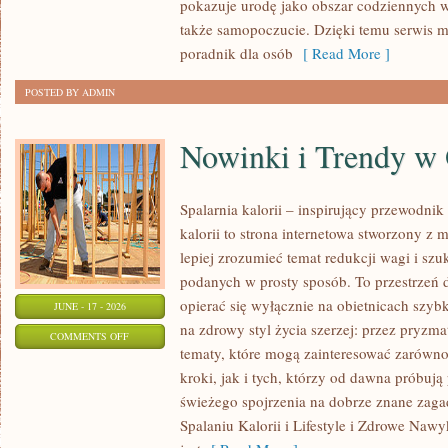
pokazuje urodę jako obszar codziennych
KAŻDĄ
także samopoczucie. Dzięki temu serwis m
OKAZJĘ
poradnik dla osób
[ Read More ]
POSTED BY ADMIN
Nowinki i Trendy w
Spalarnia kalorii – inspirujący przewodnik 
kalorii to strona internetowa stworzony z 
lepiej zrozumieć temat redukcji wagi i szu
podanych w prosty sposób. To przestrzeń d
opierać się wyłącznie na obietnicach szybk
JUNE - 17 - 2026
na zdrowy styl życia szerzej: przez pryzma
ON
COMMENTS OFF
tematy, które mogą zainteresować zarówno
NOWINKI
kroki, jak i tych, którzy od dawna próbują
I
świeżego spojrzenia na dobrze znane zag
TRENDY
Spalaniu Kalorii i Lifestyle i Zdrowe Nawy
W