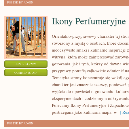
POSTED BY ADMIN
Ikony Perfumeryjne
Orientalno-przyprawowy charakter tej stron
stworzony z myślą o osobach, które docen
nieoczywiste smaki i kulinarne inspiracje 
witryna, która może zainteresować zarów
gotowania, jak i tych, którzy od dawna w
JUNE - 14 - 2026
przyprawy potrafią całkowicie odmienić na
ON
COMMENTS OFF
Tematyka strony koncentruje się wokół egz
IKONY
charakter jest znacznie szerszy, ponieważ
PERFUMERYJNE
wyjścia do opowieści o gotowaniu, kulturz
eksperymentach i codziennym odkrywani
Polecamy Ikony Perfumeryjne i Zapachowe
postrzegana jako kulinarna mapa, w
[ Rea
POSTED BY ADMIN