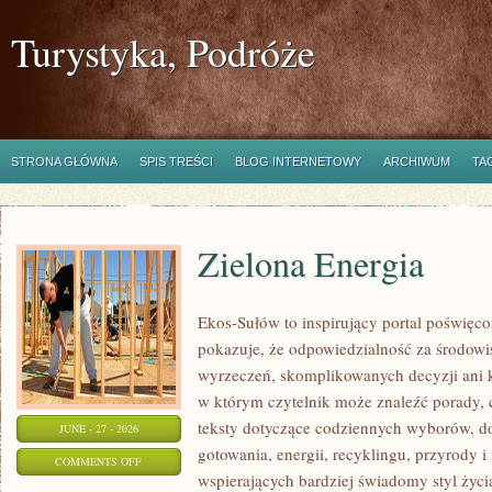
Turystyka, Podróże
STRONA GŁÓWNA
SPIS TREŚCI
BLOG INTERNETOWY
ARCHIWUM
TA
Zielona Energia
Ekos-Sułów to inspirujący portal poświęcon
pokazuje, że odpowiedzialność za środowi
wyrzeczeń, skomplikowanych decyzji ani 
w którym czytelnik może znaleźć porady, 
teksty dotyczące codziennych wyborów, d
JUNE - 27 - 2026
gotowania, energii, recyklingu, przyrody
ON
COMMENTS OFF
wspierających bardziej świadomy styl życi
ZIELONA