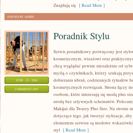
Znajdują się
[ Read More ]
POSTED BY ADMIN
Poradnik Stylu
Serwis poradnikowy poświęcony jest stylo
kosmetycznym, wizażowi oraz praktyczny
chcą wyglądać pewnie niezależnie od sylwe
myślą o czytelnikach, którzy szukają prz
dobierania ubrań, codziennych rytuałów 
JUNE - 15 - 2026
kosmetycznych rozwiązań. Strona łączy ins
ON
COMMENTS OFF
osobom, które interesują się modą plus si
PORADNIK
urodą bez sztywnych schematów. Polecamy 
STYLU
Makijaż dla Twarzy Plus Size. Na stronie 
dotyczące tego, jak tworzyć stylizacje, 
elementem serwisu są modowe wskazówki, 
styl
[ Read More ]