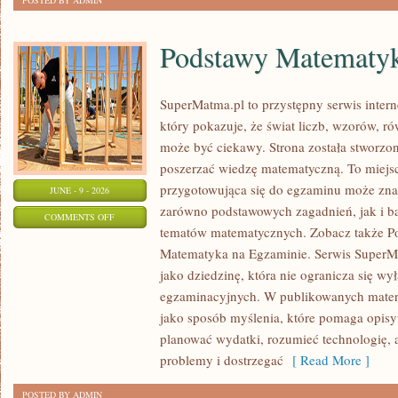
POSTED BY ADMIN
Podstawy Matematy
SuperMatma.pl to przystępny serwis inte
który pokazuje, że świat liczb, wzorów, r
może być ciekawy. Strona została stworzon
poszerzać wiedzę matematyczną. To miejs
przygotowująca się do egzaminu może zna
JUNE - 9 - 2026
zarówno podstawowych zagadnień, jak i b
ON
COMMENTS OFF
tematów matematycznych. Zobacz także P
PODSTAWY
Matematyka na Egzaminie. Serwis SuperM
MATEMATYKI
jako dziedzinę, która nie ogranicza się wy
egzaminacyjnych. W publikowanych materi
jako sposób myślenia, które pomaga opisy
planować wydatki, rozumieć technologię,
problemy i dostrzegać
[ Read More ]
POSTED BY ADMIN