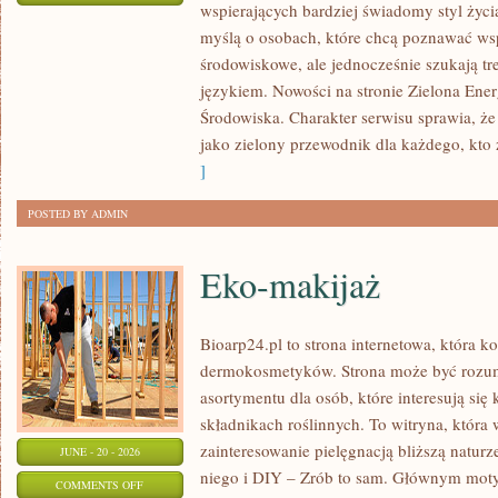
wspierających bardziej świadomy styl życi
ZIELONA
myślą o osobach, które chcą poznawać w
ENERGIA
środowiskowe, ale jednocześnie szukają tr
językiem. Nowości na stronie Zielona Ener
Środowiska. Charakter serwisu sprawia, ż
jako zielony przewodnik dla każdego, kto z
]
POSTED BY ADMIN
Eko-makijaż
Bioarp24.pl to strona internetowa, która k
dermokosmetyków. Strona może być rozumi
asortymentu dla osób, które interesują si
składnikach roślinnych. To witryna, która 
zainteresowanie pielęgnacją bliższą natur
JUNE - 20 - 2026
niego i DIY – Zrób to sam. Głównym motyw
ON
COMMENTS OFF