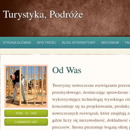
Turystyka, Podróże
STRONA GŁÓWNA
SPIS TREŚCI
BLOG INTERNETOWY
ARCHIWUM
TA
Od Was
Tworzymy nowoczesne rozwiązania przezn
przemysłowego, dostarczając sprawdzone 
wykorzystujące technologię wysokiego ciś
koncentruje się na projektowaniu, produkc
nowoczesnych rozwiązań, które znajdują z
JUNE - 30 - 2026
gdzie liczy się niezawodność, dokładnoś
ON
COMMENTS OFF
procesów. Strona prezentuje bogatą ofertę
OD