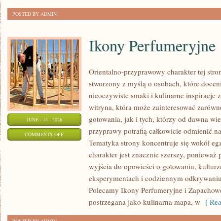
POSTED BY ADMIN
Ikony Perfumeryjne
Orientalno-przyprawowy charakter tej stron
stworzony z myślą o osobach, które docen
nieoczywiste smaki i kulinarne inspiracje 
witryna, która może zainteresować zarów
gotowania, jak i tych, którzy od dawna w
JUNE - 14 - 2026
przyprawy potrafią całkowicie odmienić na
ON
COMMENTS OFF
Tematyka strony koncentruje się wokół egz
IKONY
charakter jest znacznie szerszy, ponieważ
PERFUMERYJNE
wyjścia do opowieści o gotowaniu, kulturz
eksperymentach i codziennym odkrywani
Polecamy Ikony Perfumeryjne i Zapachowe
postrzegana jako kulinarna mapa, w
[ Rea