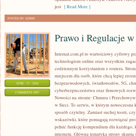
W
jest
[ Read More ]
ODCHUDZANIU
POSTED BY ADMIN
Prawo i Regulacje w 
Internat.com.pl to wartościowy cyfrowy 
technologiom online oraz wszystkim zagad
codziennym korzystaniem z routera. Str
miejscem dla osób, które chcą lepiej zrozum
bezprzewodowych, światłowodów, 5G, chm
JUNE - 17 - 2026
cyberbezpieczeństwa oraz firmowych rozw
ON
COMMENTS OFF
Nowości na stronie: Chmura i Przechowyw
PRAWO
w Sieci. To serwis, w którym nowoczesna
I
sposób czytelny. Zamiast suchej teorii, cz
REGULACJE
wskazówki, które pomagają rozwiązać pro
W
pełnić funkcję kompendium dla każdego, k
INTERNECIE
internetu. Główna tematyka strony skupia 