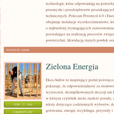
technologii, które odpowiadają na potrzeb
WAS
przemysłu i przedsiębiorstw poszukujący
technicznych. Polecam Przemysł 4.0 i Ener
obejmuje instalacje wysokociśnieniowe, k
o najbardziej wymagających zastosowania
pozwalające na realizację procesów związ
powierzchni, likwidacją starych powłok or
POSTED BY ADMIN
Zielona Energia
Ekos-Sułów to inspirujący portal poświęcon
pokazuje, że odpowiedzialność za środowi
wyrzeczeń, skomplikowanych decyzji ani 
w którym czytelnik może znaleźć porady, 
teksty dotyczące codziennych wyborów, d
JUNE - 27 - 2026
gotowania, energii, recyklingu, przyrody
ON
COMMENTS OFF