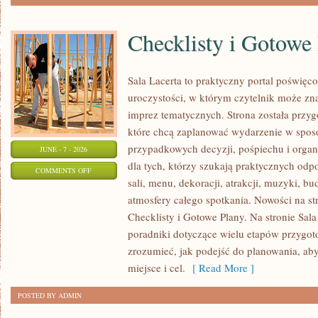
Checklisty i Gotowe
Sala Lacerta to praktyczny portal poświę
uroczystości, w którym czytelnik może zn
imprez tematycznych. Strona została przy
które chcą zaplanować wydarzenie w spos
przypadkowych decyzji, pośpiechu i organ
JUNE - 7 - 2026
dla tych, którzy szukają praktycznych od
ON
COMMENTS OFF
sali, menu, dekoracji, atrakcji, muzyki, b
CHECKLISTY
atmosfery całego spotkania. Nowości na str
I
Checklisty i Gotowe Plany. Na stronie Sal
GOTOWE
poradniki dotyczące wielu etapów przygot
PLANY
zrozumieć, jak podejść do planowania, ab
miejsce i cel.
[ Read More ]
POSTED BY ADMIN