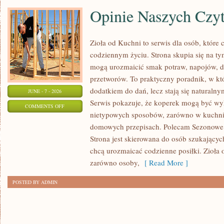
Opinie Naszych Czy
Zioła od Kuchni to serwis dla osób, które 
codziennym życiu. Strona skupia się na ty
mogą urozmaicić smak potraw, napojów, 
przetworów. To praktyczny poradnik, w któ
dodatkiem do dań, lecz stają się naturaln
JUNE - 7 - 2026
Serwis pokazuje, że koperek mogą być wy
ON
COMMENTS OFF
nietypowych sposobów, zarówno w kuchni t
OPINIE
domowych przepisach. Polecam Sezonowe I
NASZYCH
Strona jest skierowana do osób szukających
CZYTELNIKÓW
chcą urozmaicać codzienne posiłki. Zioła
zarówno osoby,
[ Read More ]
POSTED BY ADMIN