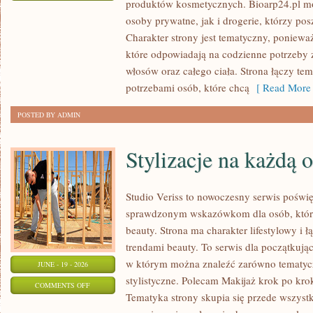
produktów kosmetycznych. Bioarp24.pl m
EKO-
osoby prywatne, jak i drogerie, którzy po
MAKIJAŻ
Charakter strony jest tematyczny, poniewa
które odpowiadają na codzienne potrzeby 
włosów oraz całego ciała. Strona łączy te
potrzebami osób, które chcą
[ Read More 
POSTED BY ADMIN
Stylizacje na każdą 
Studio Veriss to nowoczesny serwis poświ
sprawdzonym wskazówkom dla osób, które 
beauty. Strona ma charakter lifestylowy i 
trendami beauty. To serwis dla początkują
w którym można znaleźć zarówno tematyczne
JUNE - 19 - 2026
stylistyczne. Polecam Makijaż krok po krok
ON
COMMENTS OFF
Tematyka strony skupia się przede wszystk
STYLIZACJE