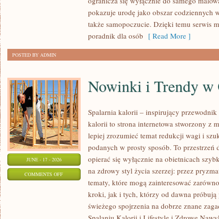
ogranicza się wyłącznie do samego malowa
NA
pokazuje urodę jako obszar codziennych
KAŻDĄ
także samopoczucie. Dzięki temu serwis m
OKAZJĘ
poradnik dla osób
[ Read More ]
POSTED BY ADMIN
Nowinki i Trendy w
Spalarnia kalorii – inspirujący przewodnik 
kalorii to strona internetowa stworzony z 
lepiej zrozumieć temat redukcji wagi i szu
podanych w prosty sposób. To przestrzeń d
opierać się wyłącznie na obietnicach szybk
JUNE - 17 - 2026
na zdrowy styl życia szerzej: przez pryzma
ON
COMMENTS OFF
tematy, które mogą zainteresować zarówno
NOWINKI
kroki, jak i tych, którzy od dawna próbują
I
świeżego spojrzenia na dobrze znane zag
TRENDY
Spalaniu Kalorii i Lifestyle i Zdrowe Nawy