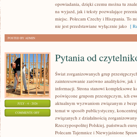
opowiadania, dzięki czemu można tu znal
ZELANDIA
na wyjazd, jak i teksty pozwalające przen
miejsc. Polecam Czechy i Hiszpania. To m
nie jest przedstawiane wyłącznie jako
[ Re
POSTED BY ADMIN
Pytania od czytelni
Świat zorganizowanych grup przestępczych
zainteresowanie zarówno analityków, jak i
informacji. Strona stanowi kompleksowe 
poświęcone grupom przestępczym, ich ewolu
aktualnym wyzwaniom związanym z bezpie
JULY - 4 - 2026
temat w sposób publicystyczny, koncentru
ON
COMMENTS OFF
związanych z działalnością zorganizowany
PYTANIA
Rzeczypospolitej Polskiej, państwach euro
OD
Polecam Tajemnice i Niewyjaśnione Sprawy
CZYTELNIKÓW