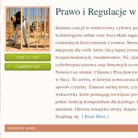
Prawo i Regulacje w 
Internat.com.pl to wartościowy cyfrowy 
technologiom online oraz wszystkim zagad
codziennym korzystaniem z routera. Str
miejscem dla osób, które chcą lepiej zrozum
bezprzewodowych, światłowodów, 5G, chm
JUNE - 17 - 2026
cyberbezpieczeństwa oraz firmowych rozw
ON
COMMENTS OFF
Nowości na stronie: Chmura i Przechowyw
PRAWO
w Sieci. To serwis, w którym nowoczesna
I
sposób czytelny. Zamiast suchej teorii, cz
REGULACJE
wskazówki, które pomagają rozwiązać pro
W
pełnić funkcję kompendium dla każdego, k
INTERNECIE
internetu. Główna tematyka strony skupia 
Znajdują się
[ Read More ]
POSTED BY ADMIN