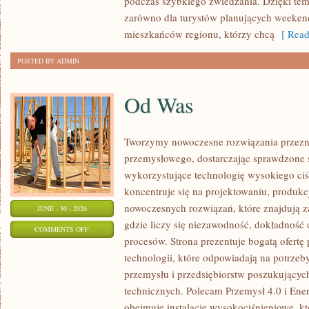
podczas szybkiego zwiedzania. Dzięki t
zarówno dla turystów planujących weekend
mieszkańców regionu, którzy chcą
[ Read
POSTED BY ADMIN
Od Was
Tworzymy nowoczesne rozwiązania przezn
przemysłowego, dostarczając sprawdzone 
wykorzystujące technologię wysokiego ciś
koncentruje się na projektowaniu, produkc
nowoczesnych rozwiązań, które znajdują z
JUNE - 30 - 2026
gdzie liczy się niezawodność, dokładnoś
ON
COMMENTS OFF
procesów. Strona prezentuje bogatą ofertę
OD
technologii, które odpowiadają na potrzeb
WAS
przemysłu i przedsiębiorstw poszukujący
technicznych. Polecam Przemysł 4.0 i Ener
obejmuje instalacje wysokociśnieniowe, k