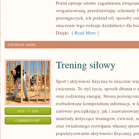
Portal opisuje istotne zagadnienia związan
zorganizowaną, przedstawiając schematy 
przestępczych, ich podział ról, sposoby os
znaczenie tego rodzaju działalności dla b
Dzięki
[ Read More ]
POSTED BY ADMIN
Trening siłowy
Sport i aktywność fizyczna to znacznie wię
ćwiczenia. To styl życia, sposób dbania o
oraz codzienną energię. Strona poświęcona
rozbudowane kompendium informacji, w k
zarówno początkujący, jak i zaawansowan
JULY - 3 - 2026
materiały dotyczące treningów, ćwiczeń, z
ON
COMMENTS OFF
oraz świadomego rozwijania własnej sprawn
TRENING
popularyzowaniu aktywności fizycznej, pr
SIŁOWY