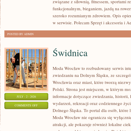
związane z siłownią, fitnessem, sportami r
funkcjonalnym, bieganiem, jazdą na rowerz
szeroko rozumianym zdrowiem. Opis opier
w serwisie. Polecam Sprzęt i akcesoria i A
POSTED BY ADMIN
Świdnica
Moda Wrocław to rozbudowany serwis int
zwiedzaniu na Dolnym Śląsku, ze szczeg
Wrocławia oraz miast, które tworzą niezwyk
Polski. Strona jest miejscem, w którym mo
informacje dotyczące zwiedzania, historii, 
JULY - 2 - 2026
wydarzeń, rekreacji oraz codziennego życi
ON
COMMENTS OFF
Dolnego Śląska. To portal dla osób, które 
ŚWIDNICA
Moda Wrocław nie ogranicza się wyłącznie
atrakcji, ale pokazuje również lokalne cie