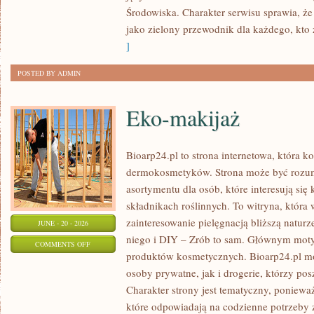
Środowiska. Charakter serwisu sprawia, ż
jako zielony przewodnik dla każdego, kto z
]
POSTED BY ADMIN
Eko-makijaż
Bioarp24.pl to strona internetowa, która k
dermokosmetyków. Strona może być rozumi
asortymentu dla osób, które interesują si
składnikach roślinnych. To witryna, która 
zainteresowanie pielęgnacją bliższą natur
JUNE - 20 - 2026
niego i DIY – Zrób to sam. Głównym motyw
ON
COMMENTS OFF
produktów kosmetycznych. Bioarp24.pl m
EKO-
osoby prywatne, jak i drogerie, którzy po
MAKIJAŻ
Charakter strony jest tematyczny, poniewa
które odpowiadają na codzienne potrzeby 