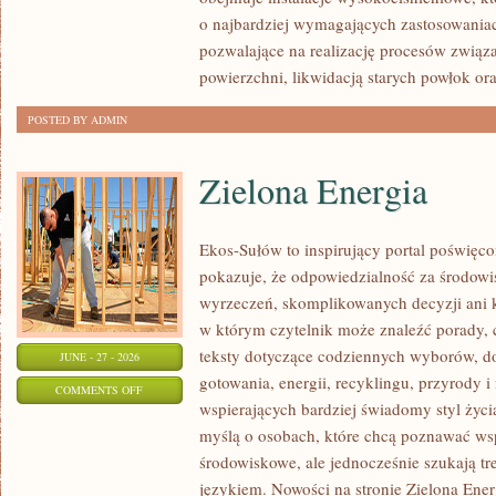
o najbardziej wymagających zastosowania
pozwalające na realizację procesów związ
powierzchni, likwidacją starych powłok or
POSTED BY ADMIN
Zielona Energia
Ekos-Sułów to inspirujący portal poświęcon
pokazuje, że odpowiedzialność za środowi
wyrzeczeń, skomplikowanych decyzji ani 
w którym czytelnik może znaleźć porady, 
teksty dotyczące codziennych wyborów, d
JUNE - 27 - 2026
gotowania, energii, recyklingu, przyrody
ON
COMMENTS OFF
wspierających bardziej świadomy styl życi
ZIELONA
myślą o osobach, które chcą poznawać w
ENERGIA
środowiskowe, ale jednocześnie szukają tr
językiem. Nowości na stronie Zielona Ener