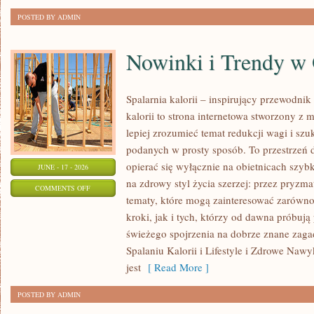
POSTED BY ADMIN
Nowinki i Trendy w
Spalarnia kalorii – inspirujący przewodnik 
kalorii to strona internetowa stworzony z 
lepiej zrozumieć temat redukcji wagi i szu
podanych w prosty sposób. To przestrzeń d
opierać się wyłącznie na obietnicach szybk
JUNE - 17 - 2026
na zdrowy styl życia szerzej: przez pryzma
ON
COMMENTS OFF
tematy, które mogą zainteresować zarówno
NOWINKI
kroki, jak i tych, którzy od dawna próbują
I
świeżego spojrzenia na dobrze znane zag
TRENDY
Spalaniu Kalorii i Lifestyle i Zdrowe Nawy
W
jest
[ Read More ]
ODCHUDZANIU
POSTED BY ADMIN