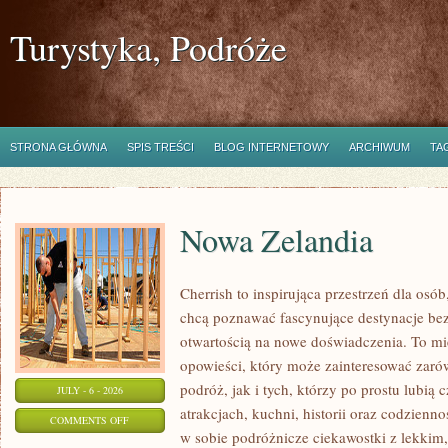
Turystyka, Podróże
STRONA GŁÓWNA
SPIS TREŚCI
BLOG INTERNETOWY
ARCHIWUM
TA
Nowa Zelandia
Cherrish to inspirująca przestrzeń dla osób
chcą poznawać fascynujące destynacje bez
otwartością na nowe doświadczenia. To mi
opowieści, który może zainteresować zar
podróż, jak i tych, którzy po prostu lubią c
JULY - 6 - 2026
atrakcjach, kuchni, historii oraz codzienn
ON
COMMENTS OFF
w sobie podróżnicze ciekawostki z lekki
NOWA