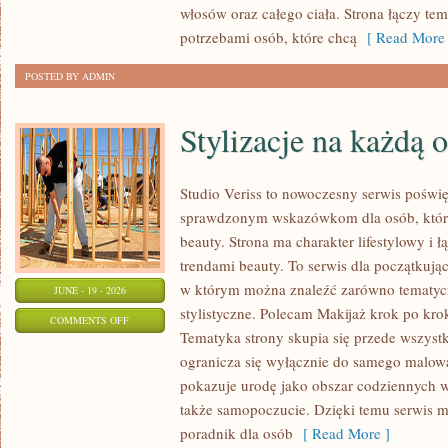
włosów oraz całego ciała. Strona łączy te
potrzebami osób, które chcą
[ Read More 
POSTED BY ADMIN
Stylizacje na każdą 
Studio Veriss to nowoczesny serwis poświ
sprawdzonym wskazówkom dla osób, które 
beauty. Strona ma charakter lifestylowy i 
trendami beauty. To serwis dla początkują
w którym można znaleźć zarówno tematyczne
JUNE - 19 - 2026
stylistyczne. Polecam Makijaż krok po krok
ON
COMMENTS OFF
Tematyka strony skupia się przede wszystk
STYLIZACJE
ogranicza się wyłącznie do samego malowa
NA
pokazuje urodę jako obszar codziennych
KAŻDĄ
także samopoczucie. Dzięki temu serwis m
OKAZJĘ
poradnik dla osób
[ Read More ]