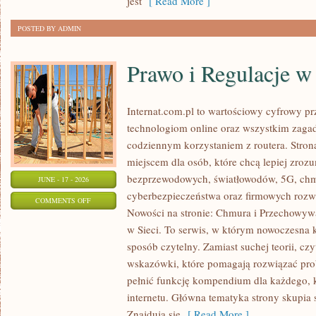
jest
[ Read More ]
ODCHUDZANIU
POSTED BY ADMIN
Prawo i Regulacje w 
Internat.com.pl to wartościowy cyfrowy 
technologiom online oraz wszystkim zagad
codziennym korzystaniem z routera. Str
miejscem dla osób, które chcą lepiej zrozum
bezprzewodowych, światłowodów, 5G, chm
JUNE - 17 - 2026
cyberbezpieczeństwa oraz firmowych rozw
ON
COMMENTS OFF
Nowości na stronie: Chmura i Przechowyw
PRAWO
w Sieci. To serwis, w którym nowoczesna
I
sposób czytelny. Zamiast suchej teorii, cz
REGULACJE
wskazówki, które pomagają rozwiązać pro
W
pełnić funkcję kompendium dla każdego, k
INTERNECIE
internetu. Główna tematyka strony skupia 
Znajdują się
[ Read More ]