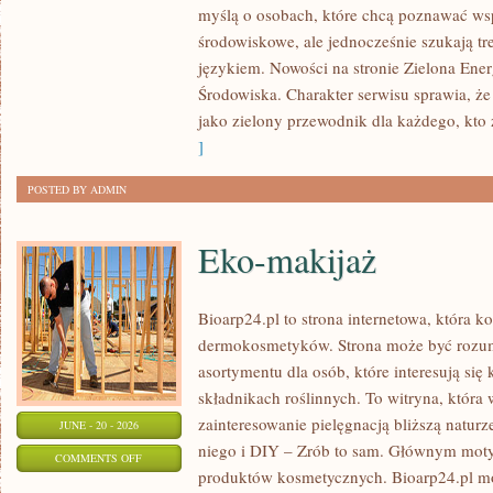
myślą o osobach, które chcą poznawać w
ENERGIA
środowiskowe, ale jednocześnie szukają tr
językiem. Nowości na stronie Zielona Ener
Środowiska. Charakter serwisu sprawia, ż
jako zielony przewodnik dla każdego, kto z
]
POSTED BY ADMIN
Eko-makijaż
Bioarp24.pl to strona internetowa, która k
dermokosmetyków. Strona może być rozumi
asortymentu dla osób, które interesują si
składnikach roślinnych. To witryna, która 
zainteresowanie pielęgnacją bliższą natur
JUNE - 20 - 2026
niego i DIY – Zrób to sam. Głównym motyw
ON
COMMENTS OFF
produktów kosmetycznych. Bioarp24.pl m
EKO-