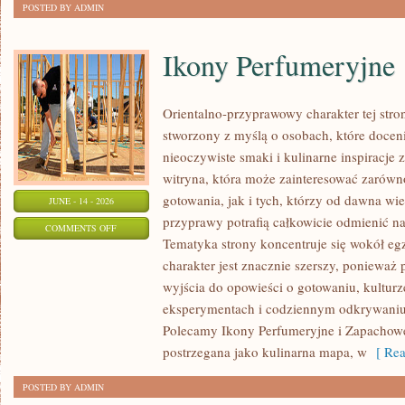
POSTED BY ADMIN
Ikony Perfumeryjne
Orientalno-przyprawowy charakter tej stron
stworzony z myślą o osobach, które docen
nieoczywiste smaki i kulinarne inspiracje 
witryna, która może zainteresować zarów
gotowania, jak i tych, którzy od dawna w
JUNE - 14 - 2026
przyprawy potrafią całkowicie odmienić na
ON
COMMENTS OFF
Tematyka strony koncentruje się wokół egz
IKONY
charakter jest znacznie szerszy, ponieważ
PERFUMERYJNE
wyjścia do opowieści o gotowaniu, kulturz
eksperymentach i codziennym odkrywani
Polecamy Ikony Perfumeryjne i Zapachowe
postrzegana jako kulinarna mapa, w
[ Rea
POSTED BY ADMIN