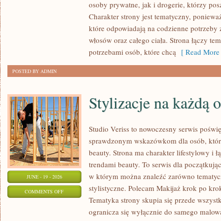
osoby prywatne, jak i drogerie, którzy po
MAKIJAŻ
Charakter strony jest tematyczny, poniewa
które odpowiadają na codzienne potrzeby 
włosów oraz całego ciała. Strona łączy te
potrzebami osób, które chcą
[ Read More 
POSTED BY ADMIN
Stylizacje na każdą 
Studio Veriss to nowoczesny serwis poświ
sprawdzonym wskazówkom dla osób, które 
beauty. Strona ma charakter lifestylowy i 
trendami beauty. To serwis dla początkują
w którym można znaleźć zarówno tematyczne
JUNE - 19 - 2026
stylistyczne. Polecam Makijaż krok po krok
ON
COMMENTS OFF
Tematyka strony skupia się przede wszystk
STYLIZACJE
ogranicza się wyłącznie do samego malowa
NA