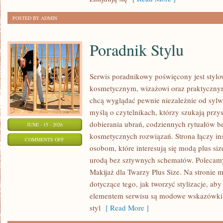
POSTED BY ADMIN
Poradnik Stylu
Serwis poradnikowy poświęcony jest stylo
kosmetycznym, wizażowi oraz praktyczny
chcą wyglądać pewnie niezależnie od sylwe
myślą o czytelnikach, którzy szukają prz
dobierania ubrań, codziennych rytuałów 
JUNE - 15 - 2026
kosmetycznych rozwiązań. Strona łączy ins
ON
COMMENTS OFF
osobom, które interesują się modą plus si
PORADNIK
urodą bez sztywnych schematów. Polecamy 
STYLU
Makijaż dla Twarzy Plus Size. Na stronie 
dotyczące tego, jak tworzyć stylizacje, 
elementem serwisu są modowe wskazówki, 
styl
[ Read More ]