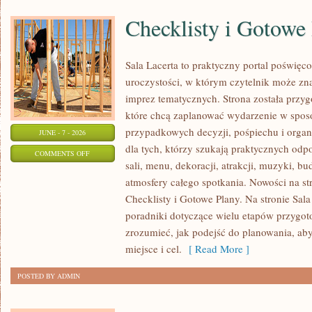
Checklisty i Gotowe
Sala Lacerta to praktyczny portal poświę
uroczystości, w którym czytelnik może zn
imprez tematycznych. Strona została przy
które chcą zaplanować wydarzenie w spos
przypadkowych decyzji, pośpiechu i organ
JUNE - 7 - 2026
dla tych, którzy szukają praktycznych od
ON
COMMENTS OFF
sali, menu, dekoracji, atrakcji, muzyki, b
CHECKLISTY
atmosfery całego spotkania. Nowości na str
I
Checklisty i Gotowe Plany. Na stronie Sal
GOTOWE
poradniki dotyczące wielu etapów przygot
PLANY
zrozumieć, jak podejść do planowania, ab
miejsce i cel.
[ Read More ]
POSTED BY ADMIN