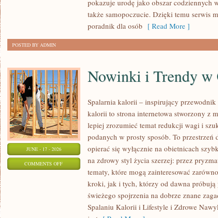
pokazuje urodę jako obszar codziennych
KAŻDĄ
także samopoczucie. Dzięki temu serwis m
OKAZJĘ
poradnik dla osób
[ Read More ]
POSTED BY ADMIN
Nowinki i Trendy w
Spalarnia kalorii – inspirujący przewodnik 
kalorii to strona internetowa stworzony z 
lepiej zrozumieć temat redukcji wagi i szu
podanych w prosty sposób. To przestrzeń d
opierać się wyłącznie na obietnicach szybk
JUNE - 17 - 2026
na zdrowy styl życia szerzej: przez pryzma
ON
COMMENTS OFF
tematy, które mogą zainteresować zarówno
NOWINKI
kroki, jak i tych, którzy od dawna próbują
I
świeżego spojrzenia na dobrze znane zag
TRENDY
Spalaniu Kalorii i Lifestyle i Zdrowe Nawy
W