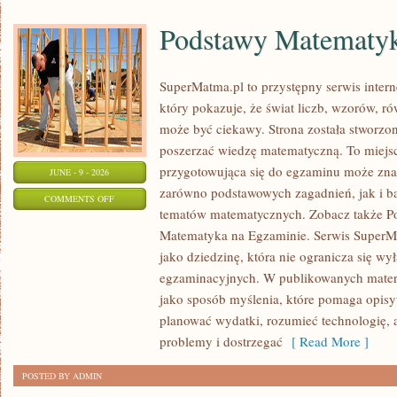
Podstawy Matematy
SuperMatma.pl to przystępny serwis inte
który pokazuje, że świat liczb, wzorów, r
może być ciekawy. Strona została stworzon
poszerzać wiedzę matematyczną. To miejs
przygotowująca się do egzaminu może zna
JUNE - 9 - 2026
zarówno podstawowych zagadnień, jak i b
ON
COMMENTS OFF
tematów matematycznych. Zobacz także P
PODSTAWY
Matematyka na Egzaminie. Serwis SuperM
MATEMATYKI
jako dziedzinę, która nie ogranicza się wy
egzaminacyjnych. W publikowanych materi
jako sposób myślenia, które pomaga opisy
planować wydatki, rozumieć technologię,
problemy i dostrzegać
[ Read More ]
POSTED BY ADMIN