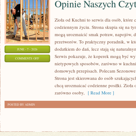
Opinie Naszych Czy
Zioła od Kuchni to serwis dla osób, które 
codziennym życiu. Strona skupia się na ty
mogą urozmaicić smak potraw, napojów, 
przetworów. To praktyczny poradnik, w któ
dodatkiem do dań, lecz stają się naturaln
JUNE - 7 - 2026
Serwis pokazuje, że koperek mogą być wy
ON
COMMENTS OFF
nietypowych sposobów, zarówno w kuchni t
OPINIE
domowych przepisach. Polecam Sezonowe I
NASZYCH
Strona jest skierowana do osób szukających
CZYTELNIKÓW
chcą urozmaicać codzienne posiłki. Zioła
zarówno osoby,
[ Read More ]
POSTED BY ADMIN