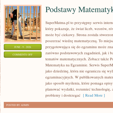
Podstawy Matematy
SuperMatma.pl to przystępny serwis inte
który pokazuje, że świat liczb, wzorów, r
może być ciekawy. Strona została stworzon
poszerzać wiedzę matematyczną. To miejs
przygotowująca się do egzaminu może zna
JUNE - 9 - 2026
zarówno podstawowych zagadnień, jak i b
ON
COMMENTS OFF
tematów matematycznych. Zobacz także P
PODSTAWY
Matematyka na Egzaminie. Serwis SuperM
MATEMATYKI
jako dziedzinę, która nie ogranicza się wy
egzaminacyjnych. W publikowanych materi
jako sposób myślenia, które pomaga opisy
planować wydatki, rozumieć technologię,
problemy i dostrzegać
[ Read More ]
POSTED BY ADMIN