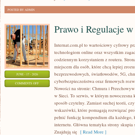
ODCHUDZANIU
POSTED BY ADMIN
Prawo i Regulacje w 
Internat.com.pl to wartościowy cyfrowy 
technologiom online oraz wszystkim zagad
codziennym korzystaniem z routera. Str
miejscem dla osób, które chcą lepiej zrozum
bezprzewodowych, światłowodów, 5G, chm
JUNE - 17 - 2026
cyberbezpieczeństwa oraz firmowych rozw
ON
COMMENTS OFF
Nowości na stronie: Chmura i Przechowyw
PRAWO
w Sieci. To serwis, w którym nowoczesna
I
sposób czytelny. Zamiast suchej teorii, cz
REGULACJE
wskazówki, które pomagają rozwiązać pro
W
pełnić funkcję kompendium dla każdego, k
INTERNECIE
internetu. Główna tematyka strony skupia 
Znajdują się
[ Read More ]