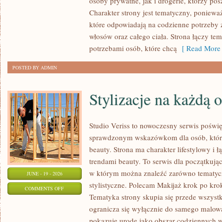
osoby prywatne, jak i drogerie, którzy po
MAKIJAŻ
Charakter strony jest tematyczny, poniewa
które odpowiadają na codzienne potrzeby 
włosów oraz całego ciała. Strona łączy te
potrzebami osób, które chcą
[ Read More 
POSTED BY ADMIN
Stylizacje na każdą 
Studio Veriss to nowoczesny serwis poświ
sprawdzonym wskazówkom dla osób, które 
beauty. Strona ma charakter lifestylowy i 
trendami beauty. To serwis dla początkują
w którym można znaleźć zarówno tematyczne
JUNE - 19 - 2026
stylistyczne. Polecam Makijaż krok po krok
ON
COMMENTS OFF
Tematyka strony skupia się przede wszystk
STYLIZACJE
ogranicza się wyłącznie do samego malowa
NA
pokazuje urodę jako obszar codziennych