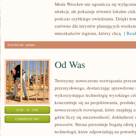
Moda Wrocław nie ogranicza się wyłącznie
atrakcji, ale pokazuje również lokalne cie
podczas szybkiego zwiedzania. Dzięki t
zarówno dla turystów planujących weekend
mieszkańców regionu, którzy chcą
[ Read
POSTED BY ADMIN
Od Was
Tworzymy nowoczesne rozwiązania przezn
przemysłowego, dostarczając sprawdzone 
wykorzystujące technologię wysokiego ciś
koncentruje się na projektowaniu, produkc
nowoczesnych rozwiązań, które znajdują z
JUNE - 30 - 2026
gdzie liczy się niezawodność, dokładnoś
ON
COMMENTS OFF
procesów. Strona prezentuje bogatą ofertę
OD
technologii, które odpowiadają na potrzeb
WAS