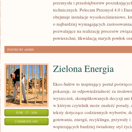
przemysłu i przedsiębiorstw poszukujący
technicznych. Polecam Przemysł 4.0 i Ener
obejmuje instalacje wysokociśnieniowe, k
o najbardziej wymagających zastosowania
pozwalające na realizację procesów związ
powierzchni, likwidacją starych powłok or
POSTED BY ADMIN
Zielona Energia
Ekos-Sułów to inspirujący portal poświęcon
pokazuje, że odpowiedzialność za środowi
wyrzeczeń, skomplikowanych decyzji ani 
w którym czytelnik może znaleźć porady, 
teksty dotyczące codziennych wyborów, d
JUNE - 27 - 2026
gotowania, energii, recyklingu, przyrody
ON
COMMENTS OFF
wspierających bardziej świadomy styl życi
ZIELONA