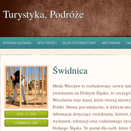
Turystyka, Podróże
STRONA GŁÓWNA
SPIS TREŚCI
BLOG INTERNETOWY
ARCHIWUM
TA
Świdnica
Moda Wrocław to rozbudowany serwis int
zwiedzaniu na Dolnym Śląsku, ze szczeg
Wrocławia oraz miast, które tworzą niezwyk
Polski. Strona jest miejscem, w którym mo
informacje dotyczące zwiedzania, historii, 
JULY - 2 - 2026
wydarzeń, rekreacji oraz codziennego życi
ON
COMMENTS OFF
Dolnego Śląska. To portal dla osób, które 
ŚWIDNICA