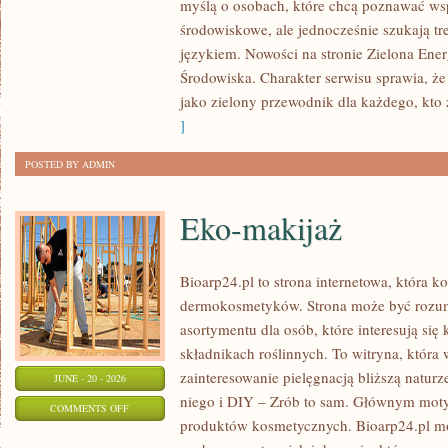
myślą o osobach, które chcą poznawać w
ENERGIA
środowiskowe, ale jednocześnie szukają tr
językiem. Nowości na stronie Zielona Ener
Środowiska. Charakter serwisu sprawia, ż
jako zielony przewodnik dla każdego, kto z
]
POSTED BY ADMIN
Eko-makijaż
Bioarp24.pl to strona internetowa, która k
dermokosmetyków. Strona może być rozumi
asortymentu dla osób, które interesują si
składnikach roślinnych. To witryna, która 
zainteresowanie pielęgnacją bliższą natur
JUNE - 20 - 2026
niego i DIY – Zrób to sam. Głównym motyw
ON
COMMENTS OFF
produktów kosmetycznych. Bioarp24.pl m
EKO-