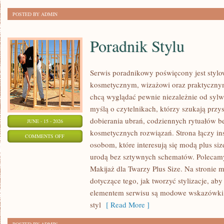
POSTED BY ADMIN
Poradnik Stylu
Serwis poradnikowy poświęcony jest stylo
kosmetycznym, wizażowi oraz praktyczny
chcą wyglądać pewnie niezależnie od sylwe
myślą o czytelnikach, którzy szukają prz
dobierania ubrań, codziennych rytuałów 
JUNE - 15 - 2026
kosmetycznych rozwiązań. Strona łączy ins
ON
COMMENTS OFF
osobom, które interesują się modą plus si
PORADNIK
urodą bez sztywnych schematów. Polecamy 
STYLU
Makijaż dla Twarzy Plus Size. Na stronie 
dotyczące tego, jak tworzyć stylizacje, 
elementem serwisu są modowe wskazówki, 
styl
[ Read More ]