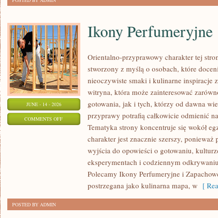
POSTED BY ADMIN
Ikony Perfumeryjne
Orientalno-przyprawowy charakter tej stron
stworzony z myślą o osobach, które docen
nieoczywiste smaki i kulinarne inspiracje 
witryna, która może zainteresować zarów
gotowania, jak i tych, którzy od dawna w
JUNE - 14 - 2026
przyprawy potrafią całkowicie odmienić na
ON
COMMENTS OFF
Tematyka strony koncentruje się wokół egz
IKONY
charakter jest znacznie szerszy, ponieważ
PERFUMERYJNE
wyjścia do opowieści o gotowaniu, kulturz
eksperymentach i codziennym odkrywani
Polecamy Ikony Perfumeryjne i Zapachowe
postrzegana jako kulinarna mapa, w
[ Rea
POSTED BY ADMIN