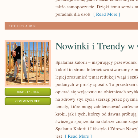
KAŻDĄ
także samopoczucie. Dzięki temu serwis m
OKAZJĘ
poradnik dla osób
[ Read More ]
POSTED BY ADMIN
Nowinki i Trendy w
Spalarnia kalorii – inspirujący przewodnik 
kalorii to strona internetowa stworzony z 
lepiej zrozumieć temat redukcji wagi i szu
podanych w prosty sposób. To przestrzeń d
opierać się wyłącznie na obietnicach szybk
JUNE - 17 - 2026
na zdrowy styl życia szerzej: przez pryzma
ON
COMMENTS OFF
tematy, które mogą zainteresować zarówno
NOWINKI
kroki, jak i tych, którzy od dawna próbują
I
świeżego spojrzenia na dobrze znane zag
TRENDY
Spalaniu Kalorii i Lifestyle i Zdrowe Nawy
W
jest
[ Read More ]