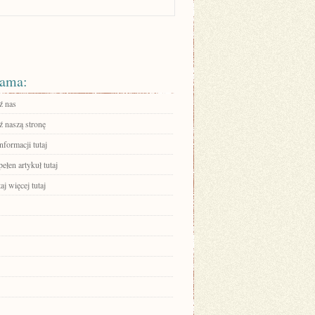
ama:
ź nas
 naszą stronę
nformacji tutaj
ełen artykuł tutaj
aj więcej tutaj