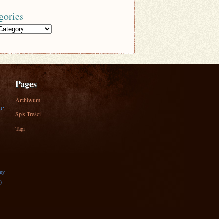
gories
Pages
Archiwum
ne
Spis Treści
Tagi
)
zny
)