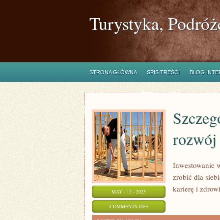
Turystyka, Podróż
STRONA GŁÓWNA
SPIS TREŚCI
BLOG INT
Szczeg
rozwój 
Inwestowanie w
zrobić dla siebi
karierę i zdrow
MAY - 13 - 2025
ON
COMMENTS OFF
SZCZEGÓLNE