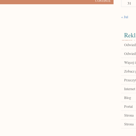
CONTINUE
31
« Jul
Rekl
Odwied
Odwiedź
Więcej i
Zobacz p
Przeczyt
Internet
Blog
Portal
Strona
Strona