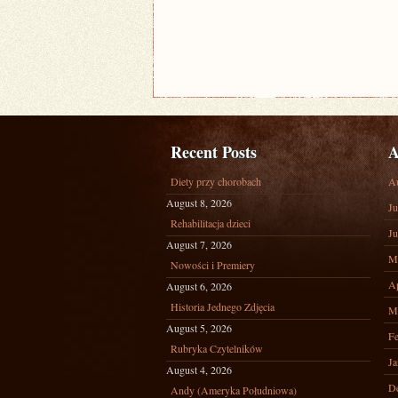
Recent Posts
A
Diety przy chorobach
A
August 8, 2026
Ju
Rehabilitacja dzieci
Ju
August 7, 2026
M
Nowości i Premiery
Ap
August 6, 2026
Historia Jednego Zdjęcia
M
August 5, 2026
Fe
Rubryka Czytelników
Ja
August 4, 2026
D
Andy (Ameryka Południowa)