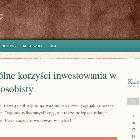
e
ERNETOWY
ARCHIWUM
TAGI
ólne korzyści inwestowania w
Kale
osobisty
M
 rozwój osobisty to najważniejsza inwestycja jaką możesz
e. Daje nie tylko satysfakcję, ale także polepsza relacje,
3
ie. Czas zacząć inwestować w siebie!
10
17
24