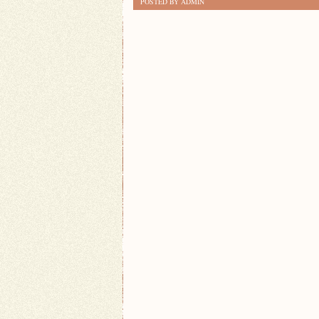
POSTED BY ADMIN
KORZYŚCI
INWESTOWANIA
W
ROZWÓJ
OSOBISTY