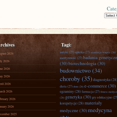
Cate
Categories
rchives
Tagi:
antyki
(27)
apteka
(27)
aranżacja wnętrz
(26)
ugust 2026
badania genetycz
asertywność
(27)
ly 2026
(30)
biotechnologia
(30)
ne 2026
budownictwo
(34)
ay 2026
choroby
(35)
diagnostyka
(28
ril 2026
e-commerce
(30)
dieta
(27)
dom
(26)
egzaminy
(28)
arch 2026
farmacja
(27)
fitness medyc
genetyka
(30)
gry edukacyjne
(27
(26)
bruary 2026
materiały
korepetycje
(28)
nuary 2026
medycyna
medyczne
(30)
ecember 2025