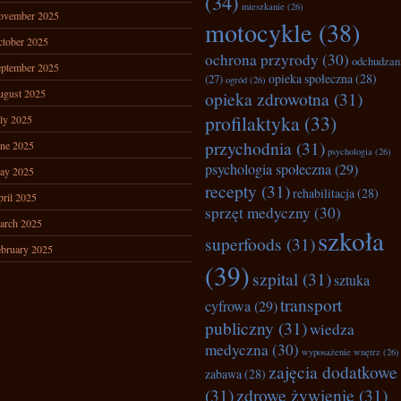
(34)
mieszkanie
(26)
ovember 2025
motocykle
(38)
tober 2025
ochrona przyrody
(30)
odchudzan
ptember 2025
opieka społeczna
(28)
(27)
ogród
(26)
ugust 2025
opieka zdrowotna
(31)
profilaktyka
(33)
ly 2025
przychodnia
(31)
ne 2025
psychologia
(26)
psychologia społeczna
(29)
ay 2025
recepty
(31)
rehabilitacja
(28)
ril 2025
sprzęt medyczny
(30)
arch 2025
szkoła
superfoods
(31)
bruary 2025
(39)
szpital
(31)
sztuka
transport
cyfrowa
(29)
publiczny
(31)
wiedza
medyczna
(30)
wyposażenie wnętrz
(26)
zajęcia dodatkowe
zabawa
(28)
(31)
zdrowe żywienie
(31)