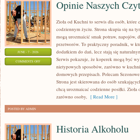
Opinie Naszych Czy
Zioła od Kuchni to serwis dla osób, które 
codziennym życiu. Strona skupia się na ty
mogą urozmaicić smak potraw, napojów, 
przetworów. To praktyczny poradnik, w któ
dodatkiem do dań, lecz stają się naturaln
JUNE - 7 - 2026
Serwis pokazuje, że koperek mogą być wy
ON
COMMENTS OFF
nietypowych sposobów, zarówno w kuchni t
OPINIE
domowych przepisach. Polecam Sezonowe I
NASZYCH
Strona jest skierowana do osób szukających
CZYTELNIKÓW
chcą urozmaicać codzienne posiłki. Zioła
zarówno osoby,
[ Read More ]
POSTED BY ADMIN
Historia Alkoholu