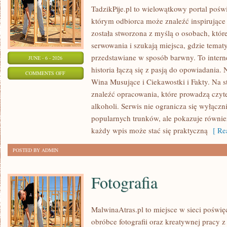
TadzikPije.pl to wielowątkowy portal pośw
którym odbiorca może znaleźć inspirujące 
została stworzona z myślą o osobach, któ
serwowania i szukają miejsca, gdzie temat
przedstawiane w sposób barwny. To inter
JUNE - 6 - 2026
historia łączą się z pasją do opowiadania.
ON
COMMENTS OFF
Wina Musujące i Ciekawostki i Fakty. Na s
HISTORIA
znaleźć opracowania, które prowadzą czyt
ALKOHOLU
alkoholi. Serwis nie ogranicza się wyłączn
popularnych trunków, ale pokazuje również
każdy wpis może stać się praktyczną
[ Rea
POSTED BY ADMIN
Fotografia
MalwinaAtras.pl to miejsce w sieci pośw
obróbce fotografii oraz kreatywnej pracy z