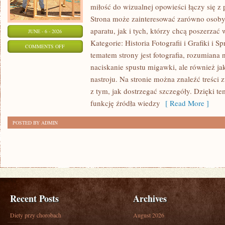
miłość do wizualnej opowieści łączy się 
Strona może zainteresować zarówno osoby, 
aparatu, jak i tych, którzy chcą poszerzać
JUNE - 6 - 2026
Kategorie: Historia Fotografii i Grafiki i 
ON
COMMENTS OFF
tematem strony jest fotografia, rozumiana
FOTOGRAFIA
naciskanie spustu migawki, ale również j
nastroju. Na stronie można znaleźć treści 
z tym, jak dostrzegać szczegóły. Dzięki t
funkcję źródła wiedzy
[ Read More ]
POSTED BY ADMIN
Recent Posts
Archives
Diety przy chorobach
August 2026