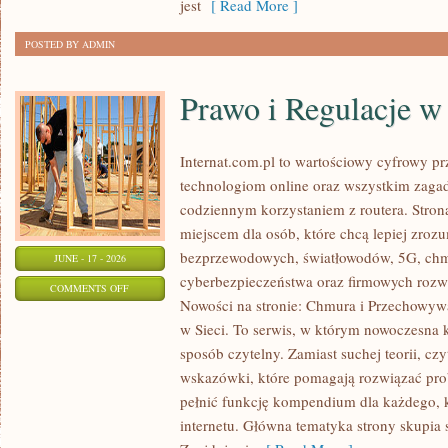
jest
[ Read More ]
ODCHUDZANIU
POSTED BY ADMIN
Prawo i Regulacje w 
Internat.com.pl to wartościowy cyfrowy 
technologiom online oraz wszystkim zagad
codziennym korzystaniem z routera. Str
miejscem dla osób, które chcą lepiej zrozum
bezprzewodowych, światłowodów, 5G, chm
JUNE - 17 - 2026
cyberbezpieczeństwa oraz firmowych rozw
ON
COMMENTS OFF
Nowości na stronie: Chmura i Przechowyw
PRAWO
w Sieci. To serwis, w którym nowoczesna
I
sposób czytelny. Zamiast suchej teorii, cz
REGULACJE
wskazówki, które pomagają rozwiązać pro
W
pełnić funkcję kompendium dla każdego, k
INTERNECIE
internetu. Główna tematyka strony skupia 