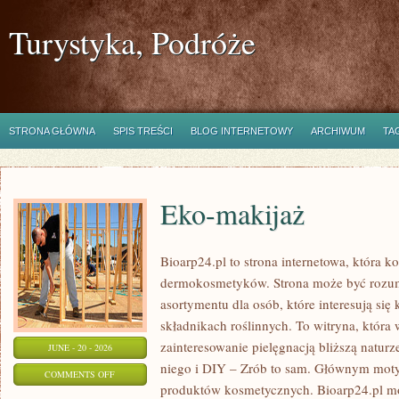
Turystyka, Podróże
STRONA GŁÓWNA
SPIS TREŚCI
BLOG INTERNETOWY
ARCHIWUM
TA
Eko-makijaż
Bioarp24.pl to strona internetowa, która k
dermokosmetyków. Strona może być rozumi
asortymentu dla osób, które interesują si
składnikach roślinnych. To witryna, która 
zainteresowanie pielęgnacją bliższą natur
JUNE - 20 - 2026
niego i DIY – Zrób to sam. Głównym motyw
ON
COMMENTS OFF
produktów kosmetycznych. Bioarp24.pl m
EKO-