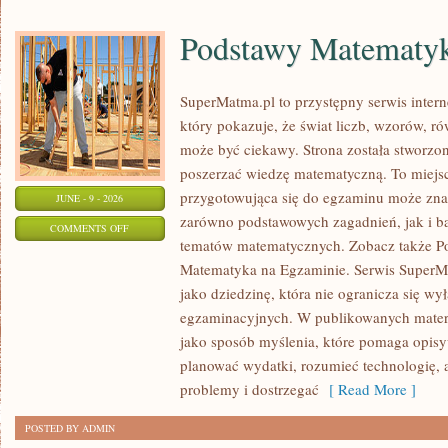
Podstawy Matematy
SuperMatma.pl to przystępny serwis inte
który pokazuje, że świat liczb, wzorów, r
może być ciekawy. Strona została stworzon
poszerzać wiedzę matematyczną. To miejs
przygotowująca się do egzaminu może zna
JUNE - 9 - 2026
zarówno podstawowych zagadnień, jak i b
ON
COMMENTS OFF
tematów matematycznych. Zobacz także P
PODSTAWY
Matematyka na Egzaminie. Serwis SuperM
MATEMATYKI
jako dziedzinę, która nie ogranicza się wy
egzaminacyjnych. W publikowanych materi
jako sposób myślenia, które pomaga opisy
planować wydatki, rozumieć technologię,
problemy i dostrzegać
[ Read More ]
POSTED BY ADMIN