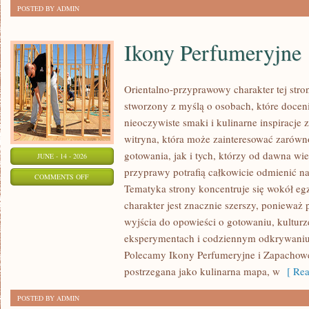
POSTED BY ADMIN
Ikony Perfumeryjne
Orientalno-przyprawowy charakter tej stron
stworzony z myślą o osobach, które docen
nieoczywiste smaki i kulinarne inspiracje 
witryna, która może zainteresować zarów
gotowania, jak i tych, którzy od dawna w
JUNE - 14 - 2026
przyprawy potrafią całkowicie odmienić na
ON
COMMENTS OFF
Tematyka strony koncentruje się wokół egz
IKONY
charakter jest znacznie szerszy, ponieważ
PERFUMERYJNE
wyjścia do opowieści o gotowaniu, kulturz
eksperymentach i codziennym odkrywani
Polecamy Ikony Perfumeryjne i Zapachowe
postrzegana jako kulinarna mapa, w
[ Rea
POSTED BY ADMIN