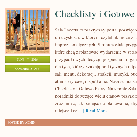
Checklisty i Gotowe
Sala Lacerta to praktyczny portal poświę
uroczystości, w którym czytelnik może zn
imprez tematycznych. Strona została przy
które chcą zaplanować wydarzenie w spos
przypadkowych decyzji, pośpiechu i organ
JUNE - 7 - 2026
dla tych, którzy szukają praktycznych od
ON
COMMENTS OFF
sali, menu, dekoracji, atrakcji, muzyki, b
CHECKLISTY
atmosfery całego spotkania. Nowości na str
I
Checklisty i Gotowe Plany. Na stronie Sal
GOTOWE
poradniki dotyczące wielu etapów przygot
PLANY
zrozumieć, jak podejść do planowania, ab
miejsce i cel.
[ Read More ]
POSTED BY ADMIN