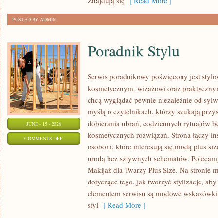
Znajdują się
[ Read More ]
POSTED BY ADMIN
Poradnik Stylu
Serwis poradnikowy poświęcony jest stylo
kosmetycznym, wizażowi oraz praktyczny
chcą wyglądać pewnie niezależnie od sylwe
myślą o czytelnikach, którzy szukają prz
dobierania ubrań, codziennych rytuałów 
JUNE - 15 - 2026
kosmetycznych rozwiązań. Strona łączy ins
ON
COMMENTS OFF
osobom, które interesują się modą plus si
PORADNIK
urodą bez sztywnych schematów. Polecamy 
STYLU
Makijaż dla Twarzy Plus Size. Na stronie 
dotyczące tego, jak tworzyć stylizacje, 
elementem serwisu są modowe wskazówki, 
styl
[ Read More ]