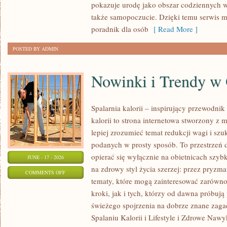
pokazuje urodę jako obszar codziennych
KAŻDĄ
także samopoczucie. Dzięki temu serwis m
OKAZJĘ
poradnik dla osób
[ Read More ]
POSTED BY ADMIN
Nowinki i Trendy w
Spalarnia kalorii – inspirujący przewodnik 
kalorii to strona internetowa stworzony z 
lepiej zrozumieć temat redukcji wagi i szu
podanych w prosty sposób. To przestrzeń d
opierać się wyłącznie na obietnicach szybk
JUNE - 17 - 2026
na zdrowy styl życia szerzej: przez pryzma
ON
COMMENTS OFF
tematy, które mogą zainteresować zarówno
NOWINKI
kroki, jak i tych, którzy od dawna próbują
I
świeżego spojrzenia na dobrze znane zag
TRENDY
Spalaniu Kalorii i Lifestyle i Zdrowe Nawy
W