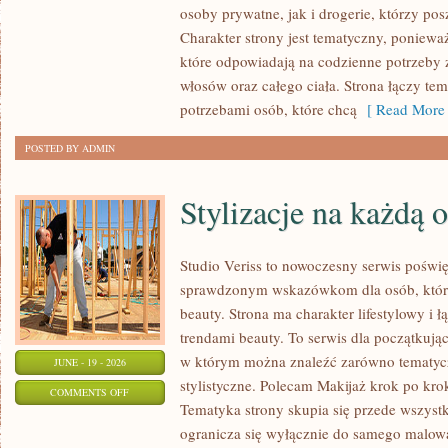
osoby prywatne, jak i drogerie, którzy po
MAKIJAŻ
Charakter strony jest tematyczny, poniewa
które odpowiadają na codzienne potrzeby 
włosów oraz całego ciała. Strona łączy te
potrzebami osób, które chcą
[ Read More 
POSTED BY ADMIN
Stylizacje na każdą 
Studio Veriss to nowoczesny serwis poświ
sprawdzonym wskazówkom dla osób, które 
beauty. Strona ma charakter lifestylowy i 
trendami beauty. To serwis dla początkują
w którym można znaleźć zarówno tematyczne
JUNE - 19 - 2026
stylistyczne. Polecam Makijaż krok po krok
ON
COMMENTS OFF
Tematyka strony skupia się przede wszystk
STYLIZACJE
ogranicza się wyłącznie do samego malowa
NA