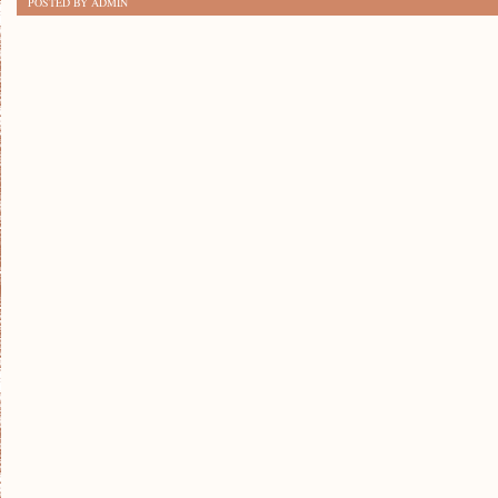
POSTED BY ADMIN
ZDROWE
SMAKI:
JAK
DBAĆ
O
DIETĘ
NAJMŁODSZYCH