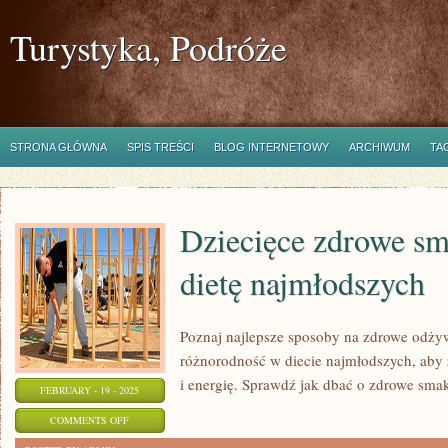
Turystyka, Podróże
STRONA GŁÓWNA
SPIS TREŚCI
BLOG INTERNETOWY
ARCHIWUM
TA
Dziecięce zdrowe sm
dietę najmłodszych
Poznaj najlepsze sposoby na zdrowe odżyw
różnorodność w diecie najmłodszych, aby
i energię. Sprawdź jak dbać o zdrowe smaki
FEBRUARY - 19 - 2025
ON
COMMENTS OFF
DZIECIĘCE