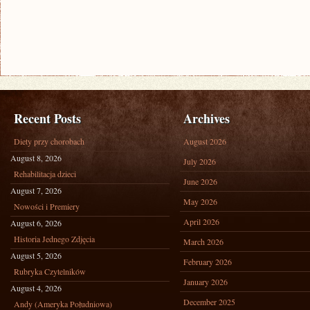
Recent Posts
Archives
Diety przy chorobach
August 2026
August 8, 2026
July 2026
Rehabilitacja dzieci
June 2026
August 7, 2026
May 2026
Nowości i Premiery
April 2026
August 6, 2026
Historia Jednego Zdjęcia
March 2026
August 5, 2026
February 2026
Rubryka Czytelników
January 2026
August 4, 2026
December 2025
Andy (Ameryka Południowa)