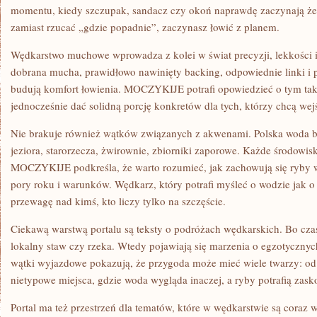
momentu, kiedy szczupak, sandacz czy okoń naprawdę zaczynają żer
zamiast rzucać „gdzie popadnie”, zaczynasz łowić z planem.
Wędkarstwo muchowe wprowadza z kolei w świat precyzji, lekkości i
dobrana mucha, prawidłowo nawinięty backing, odpowiednie linki i p
budują komfort łowienia. MOCZYKIJE potrafi opowiedzieć o tym tak,
jednocześnie dać solidną porcję konkretów dla tych, którzy chcą wejś
Nie brakuje również wątków związanych z akwenami. Polska woda by
jeziora, starorzecza, żwirownie, zbiorniki zaporowe. Każde środowis
MOCZYKIJE podkreśla, że warto rozumieć, jak zachowują się ryby w
pory roku i warunków. Wędkarz, który potrafi myśleć o wodzie jak
przewagę nad kimś, kto liczy tylko na szczęście.
Ciekawą warstwą portalu są teksty o podróżach wędkarskich. Bo czas
lokalny staw czy rzeka. Wtedy pojawiają się marzenia o egzotycz
wątki wyjazdowe pokazują, że przygoda może mieć wiele twarzy: od
nietypowe miejsca, gdzie woda wygląda inaczej, a ryby potrafią zask
Portal ma też przestrzeń dla tematów, które w wędkarstwie są coraz 