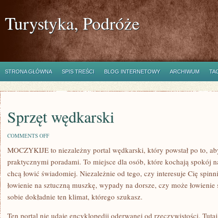
Turystyka, Podróże
STRONA GŁÓWNA
SPIS TREŚCI
BLOG INTERNETOWY
ARCHIWUM
TA
Sprzęt wędkarski
ON
COMMENTS OFF
SPRZĘT
MOCZYKIJE to niezależny portal wędkarski, który powstał po to, a
WĘDKARSKI
praktycznymi poradami. To miejsce dla osób, które kochają spokój n
chcą łowić świadomiej. Niezależnie od tego, czy interesuje Cię spinni
łowienie na sztuczną muszkę, wypady na dorsze, czy może łowien
sobie dokładnie ten klimat, którego szukasz.
Ten portal nie udaje encyklopedii oderwanej od rzeczywistości. Tutaj 