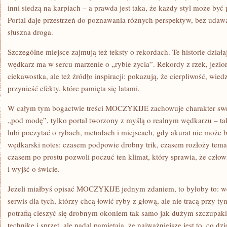
inni siedzą na karpiach – a prawda jest taka, że każdy styl może być p
Portal daje przestrzeń do poznawania różnych perspektyw, bez udawan
słuszna droga.
Szczególne miejsce zajmują też teksty o rekordach. Te historie dział
wędkarz ma w sercu marzenie o „rybie życia”. Rekordy z rzek, jezior
ciekawostka, ale też źródło inspiracji: pokazują, że cierpliwość, wie
przynieść efekty, które pamięta się latami.
W całym tym bogactwie treści MOCZYKIJE zachowuje charakter swobo
„pod modę”, tylko portal tworzony z myślą o realnym wędkarzu – tak
lubi poczytać o rybach, metodach i miejscach, gdy akurat nie może b
wędkarski notes: czasem podpowie drobny trik, czasem rozłoży temat
czasem po prostu pozwoli poczuć ten klimat, który sprawia, że czł
i wyjść o świcie.
Jeżeli miałbyś opisać MOCZYKIJE jednym zdaniem, to byłoby to: wę
serwis dla tych, którzy chcą łowić ryby z głową, ale nie tracą przy t
potrafią cieszyć się drobnym okoniem tak samo jak dużym szczupakie
technikę i sprzęt, ale nadal pamiętają, że najważniejsze jest to, co dz