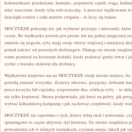
kołowrotkami: przełożenie, hamulec, pojemność szpuli, waga, kultur
mieć znaczenie, kiedy ryba robi ucieczkę. A przecież wędkowanie to
dziesiątki rzutów i setki metrów zwijania – tu liczy się balans.
MOCZYKIJE pokazuje też, jak wybierać przynęty i mieszanki, które 
czasie. Bo wędkarska prawda jest prosta: nie ma jednej magicznej rec
zmienia się pogoda, ryby mają swoje okresy większej i mniejszej akt
potrafi zależeć od pozornych drobiazgów. Dlatego na stronie znajdzi
warto postawić na korzenne dodatki, kiedy podawać gruby towar i ja
zrobić z łowiska stołówki dla drobnicy.
Wędkarstwo karpiowe ma na MOCZYKIJE swoje mocne miejsce, bo to
potrafią zmienić wszystko. Zestawy włosowe, przypony, dobranie hac
praca koszyka lub ciężarka, rozpoznanie dna, selekcja ryby – to ukł
nie tylko kopiować. Strona podpowiada, jak łowić na pelety, jak prz
wybrać kilkudniową kampanię i jak zachować cierpliwość, kiedy wod
MOCZYKIJE nie zapomina o tych, którzy lubią ruch i polowanie, czy
spinningowe to często aktywny styl łowienia. Na stronie znajdziesz p
prowadzenia ich w różnych warunkach, czytania miejsc takich jak op