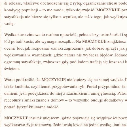
& release, właściwe obchodzenie się z rybą, ograniczanie stresu pod
kondycję populacji – to nie moda, tylko dojrzałość. MOCZYKIJE p
satysfakcja nie bierze się tylko z wyniku, ale też z tego, jak wędkuje
wodę.
Wędkarstwo zimowe to osobna opowieść, pełna ciszy, ostrożności i s
lód potrafi kusić, ale wymaga rozsądku. Na MOCZYKIJE znajdziesz 
ocenić lód, jak rozpoznać oznaki zagrożenia, jak dobrać sprzęt i jak
wędkowania w warunkach, gdzie natura nie wybacza błędów. Jednocz
ogromną satysfakcję, zwłaszcza gdy pod lodem trafiają się leszcze i 
świętem.
Warto podkreślić, że MOCZYKIJE nie kończy się na samej wodzie. D
także kuchnia, czyli temat przygotowania ryb. Portal przypomina, 
daniem, jeśli podejdziesz do niej z szacunkiem i umiejętnością. Patros
receptury i smaki znane z domów – to wszystko buduje dodatkowy w
potrafi łączyć kulinarną radość.
MOCZYKIJE jest też miejscem, gdzie pojawiają się wątpliwości pocz
wędkarstwo żyje rozmową. Jedni wolą łowić na jedną wędkę, inni na k