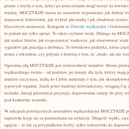
pisane z myślą o tym, żebyś po przeczytaniu mógł ruszyć na łowisko
wiedzę. MOCZYKIJE stawia na sensowne wyjaśnienia: jak dobrać wę
dopasować kołowrotek, jak wybrać plecionkę i jak zbudować zestaw,
kluczowym momencie. Kategorie to
Zawody wędkarskie
i Gotowanie
to jednak nie tylko sprzęt. To także czytanie wody. Dlatego na MOC
jak szukać blatów, jak rozpoznawać warkocze, jak obserwować wiatr 
sygnałów jak pracująca drobnica. To łowiskowa praktyka, która częs
domu z rekordem, czy jedynie z historią o tym, że „brało, ale nie wzi
Ogromną siłą MOCZYKIJE jest różnorodność tematów. Strona prowad
wędkarskiego świata – od podstaw, po tematy dla tych, którzy mają j
dopiero zaczynasz, trafią do Ciebie materiały o tym, jak skompletow
typowych wpadek. Jeżeli jesteś bardziej doświadczony, wciągną Cię 
techniki, finezji prezentacji przynęty, dopasowaniu zanęty do pory r
pod konkretne warunki.
W sekcjach poświęconych arsenałowi wędkarskiemu MOCZYKIJE po
naprawdę kryje się za parametrami na etykiecie. Długość wędki, cię
ugięcie – to nie są przypadkowe liczby, tylko wskazówki do dopasow