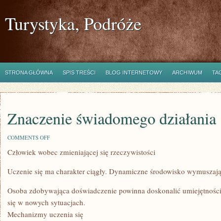
Turystyka, Podróże
STRONA GŁÓWNA
SPIS TREŚCI
BLOG INTERNETOWY
ARCHIWUM
TA
Znaczenie świadomego działania
ON
COMMENTS OFF
ZNACZENIE
Człowiek wobec zmieniającej się rzeczywistości
ŚWIADOMEGO
DZIAŁANIA
Uczenie się ma charakter ciągły. Dynamiczne środowisko wymuszają
Osoba zdobywająca doświadczenie powinna doskonalić umiejętności.
się w nowych sytuacjach.
Mechanizmy uczenia się