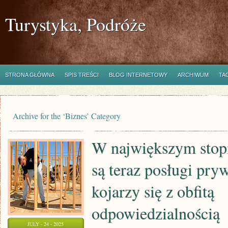
Turystyka, Podróże
STRONA GŁÓWNA
SPIS TREŚCI
BLOG INTERNETOWY
ARCHIWUM
TA
Archive for the ‘Biznes’ Category
W największym stopn
są teraz posługi pryw
kojarzy się z obfitą
odpowiedzialnością
JULY - 24 - 2025