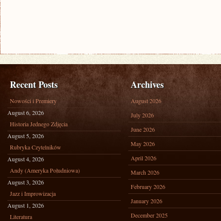
Recent Posts
Archives
Nowości i Premiery
August 2026
August 6, 2026
July 2026
Historia Jednego Zdjęcia
June 2026
August 5, 2026
May 2026
Rubryka Czytelników
April 2026
August 4, 2026
Andy (Ameryka Południowa)
March 2026
August 3, 2026
February 2026
Jazz i Improwizacja
January 2026
August 1, 2026
December 2025
Literatura