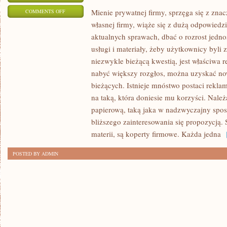
ON
Mienie prywatnej firmy, sprzęga się z zna
COMMENTS OFF
własnej firmy, wiąże się z dużą odpowiedz
W
aktualnych sprawach, dbać o rozrost jedn
NAJWIĘKSZYM
usługi i materiały, żeby użytkownicy byli
STOPNIU
niezwykle bieżącą kwestią, jest właściwa 
INTERESUJĄCE
nabyć większy rozgłos, można uzyskać now
SĄ
bieżących. Istnieje mnóstwo postaci rekla
TERAZ
na taką, która doniesie mu korzyści. Nal
POSŁUGI
papierową, taką jaka w nadzwyczajny spos
PRYWATNEJ
bliższego zainteresowania się propozycją.
FIRMY,
materii, są koperty firmowe. Każda jedna
[
KOJARZY
SIĘ
POSTED BY ADMIN
Z
OBFITĄ
ODPOWIEDZIALNOŚCIĄ