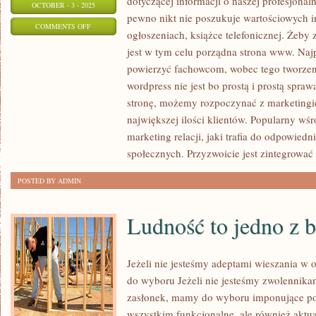
dotyczącej informacji o naszej profesjonal
OCTOBER - 3 - 2025
pewno nikt nie poszukuje wartościowych in
ON
COMMENTS OFF
ogłoszeniach, książce telefonicznej. Żeby 
W
jest w tym celu porządna strona www. Naj
DZISIEJSZYCH
powierzyć fachowcom, wobec tego tworzeni
CZASACH,
wordpress nie jest bo prostą i prostą spra
KAŻDY
stronę, możemy rozpoczynać z marketingi
KTO
największej ilości klientów. Popularny wśr
SZUKA
marketing relacji, jaki trafia do odpowied
JAKICHKOLWIEK
społecznych. Przyzwoicie jest zintegrować
INFORMACJI
POSTED BY ADMIN
Ludność to jedno z 
Jeżeli nie jesteśmy adeptami wieszania w 
do wyboru Jeżeli nie jesteśmy zwolennikam
zasłonek, mamy do wyboru imponujące po
wszystkim funkcjonalne, ale również aktua