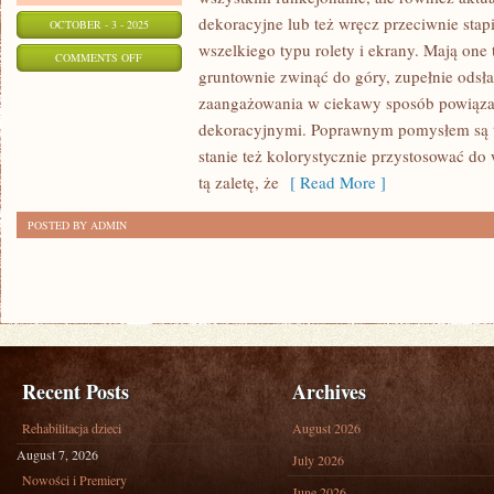
dekoracyjne lub też wręcz przeciwnie stapi
OCTOBER - 3 - 2025
wszelkiego typu rolety i ekrany. Mają one 
ON
COMMENTS OFF
gruntownie zwinąć do góry, zupełnie odsł
LUDNOŚĆ
zaangażowania w ciekawy sposób powiąza
TO
dekoracyjnymi. Poprawnym pomysłem są ta
JEDNO
stanie też kolorystycznie przystosować do
Z
tą zaletę, że
[ Read More ]
BAZOWYCH
POSTED BY ADMIN
Recent Posts
Archives
Rehabilitacja dzieci
August 2026
August 7, 2026
July 2026
Nowości i Premiery
June 2026