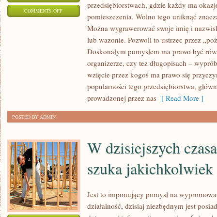
przedsiębiorstwach, gdzie każdy ma okaz
ON
COMMENTS OFF
pomieszczenia. Wolno tego uniknąć znacz
ZANIM
Można wygrawerować swoje imię i nazwis
DOTARLIŚMY
lub wazonie. Pozwoli to ustrzec przez „po
DO
Doskonałym pomysłem ma prawo być równi
CZASÓW
organizerze, czy też długopisach – wyp
AKTUALNYCH
wzięcie przez kogoś ma prawo się przycz
KIEDY
popularności tego przedsiębiorstwa, główn
TAK
prowadzonej przez nas
[ Read More ]
WŁAŚCIWIE
POSTED BY ADMIN
W dzisiejszych czasa
szuka jakichkolwiek 
Jest to imponujący pomysł na wypromowan
działalność, dzisiaj niezbędnym jest posia