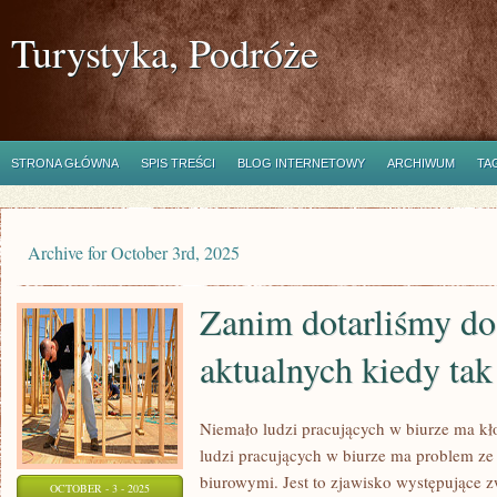
Turystyka, Podróże
STRONA GŁÓWNA
SPIS TREŚCI
BLOG INTERNETOWY
ARCHIWUM
TA
Archive for October 3rd, 2025
Zanim dotarliśmy d
aktualnych kiedy tak
Niemało ludzi pracujących w biurze ma k
ludzi pracujących w biurze ma problem ze
biurowymi. Jest to zjawisko występujące 
OCTOBER - 3 - 2025