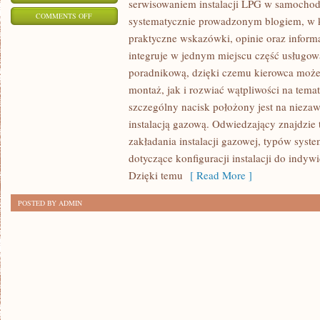
serwisowaniem instalacji LPG w samochod
ON
COMMENTS OFF
systematycznie prowadzonym blogiem, w 
JAK
praktyczne wskazówki, opinie oraz informa
PRZYGOTOWAĆ
integruje w jednym miejscu część usługową
SAMOCHÓD
poradnikową, dzięki czemu kierowca moż
DO
montaż, jak i rozwiać wątpliwości na tem
DŁUGIEJ
szczególny nacisk położony jest na nieza
instalacją gazową. Odwiedzający znajdzie 
PODRÓŻY?
zakładania instalacji gazowej, typów sys
I
dotyczące konfiguracji instalacji do indyw
PRZEGLĄDY
Dzięki temu
[ Read More ]
OKRESOWE
I
POSTED BY ADMIN
KONSERWACJA