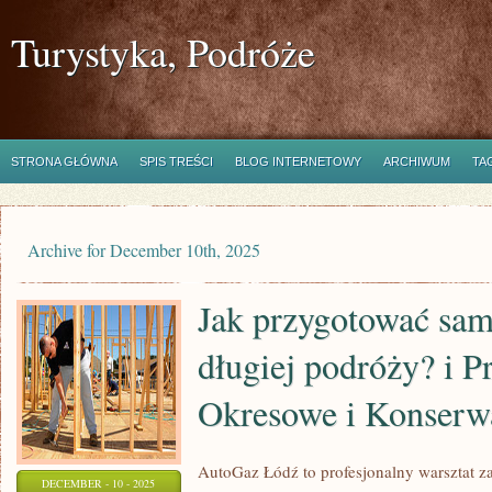
Turystyka, Podróże
STRONA GŁÓWNA
SPIS TREŚCI
BLOG INTERNETOWY
ARCHIWUM
TA
Archive for December 10th, 2025
Jak przygotować sa
długiej podróży? i P
Okresowe i Konserw
AutoGaz Łódź to profesjonalny warsztat z
DECEMBER - 10 - 2025