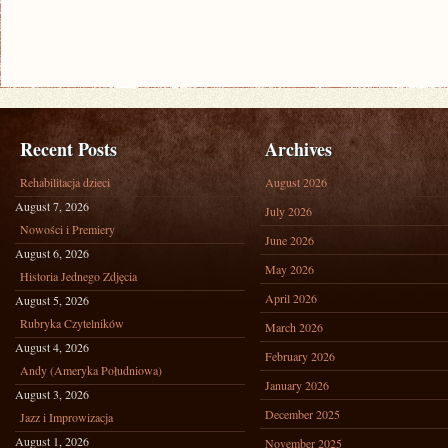
Recent Posts
Archives
Rehabilitacja dzieci
August 2026
August 7, 2026
July 2026
Nowości i Premiery
June 2026
August 6, 2026
May 2026
Historia Jednego Zdjęcia
April 2026
August 5, 2026
Rubryka Czytelników
March 2026
August 4, 2026
February 2026
Andy (Ameryka Południowa)
January 2026
August 3, 2026
December 2025
Jazz i Improwizacja
August 1, 2026
November 2025