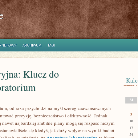
e
ERNETOWY
ARCHIWUM
TAGI
yjna: Klucz do
Kale
ratorium
M
ium, od razu przychodzi na myśl szereg zaawansowanych
3
antować precyzję, bezpieczeństwo i efektywność. Jednak
10
ej nawet najbardziej ambitne plany mogą się rozpaść niczym
17
tanawialiście się kiedyś, jak duży wpływ na wyniki badań
24
Aparatura laboratoryjna
eśli tak, to wiedzcie, że
to klucz