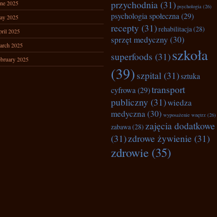
przychodnia
(31)
ne 2025
psychologia
(26)
psychologia społeczna
(29)
ay 2025
recepty
(31)
rehabilitacja
(28)
ril 2025
sprzęt medyczny
(30)
arch 2025
szkoła
superfoods
(31)
bruary 2025
(39)
szpital
(31)
sztuka
transport
cyfrowa
(29)
publiczny
(31)
wiedza
medyczna
(30)
wyposażenie wnętrz
(26)
zajęcia dodatkowe
zabawa
(28)
(31)
zdrowe żywienie
(31)
zdrowie
(35)