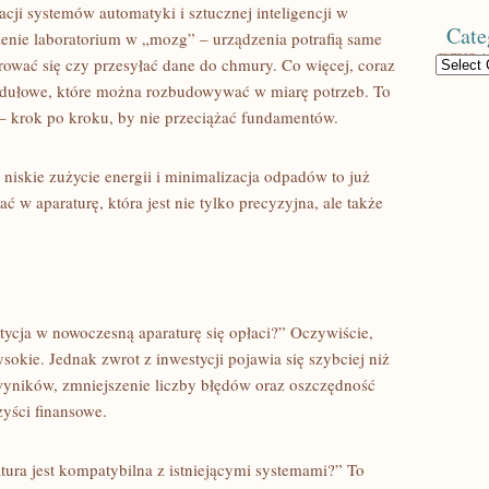
ji systemów automatyki i sztucznej inteligencji w
Cate
żenie laboratorium w „mozg” – urządzenia potrafią same
ować się czy przesyłać dane do chmury. Co więcej, coraz
Categories
modułowe, które można rozbudowywać w miarę potrzeb. To
– krok po kroku, by nie przeciążać fundamentów.
 niskie zużycie energii i minimalizacja odpadów to już
 w aparaturę, która jest nie tylko precyzyjna, ale także
stycja w nowoczesną aparaturę się opłaci?” Oczywiście,
kie. Jednak zwrot z inwestycji pojawia się szybciej niż
yników, zmniejszenie liczby błędów oraz oszczędność
zyści finansowe.
atura jest kompatybilna z istniejącymi systemami?” To