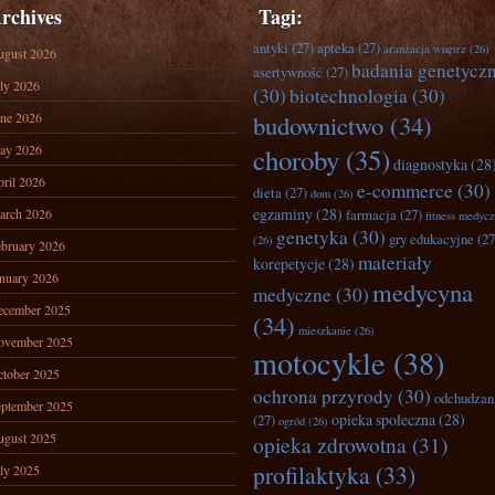
rchives
Tagi:
antyki
(27)
apteka
(27)
aranżacja wnętrz
(26)
ugust 2026
badania genetycz
asertywność
(27)
ly 2026
(30)
biotechnologia
(30)
ne 2026
budownictwo
(34)
ay 2026
choroby
(35)
diagnostyka
(28
ril 2026
e-commerce
(30)
dieta
(27)
dom
(26)
egzaminy
(28)
arch 2026
farmacja
(27)
fitness medyc
genetyka
(30)
gry edukacyjne
(27
(26)
bruary 2026
materiały
korepetycje
(28)
nuary 2026
medycyna
medyczne
(30)
ecember 2025
(34)
mieszkanie
(26)
ovember 2025
motocykle
(38)
tober 2025
ochrona przyrody
(30)
odchudzan
ptember 2025
opieka społeczna
(28)
(27)
ogród
(26)
ugust 2025
opieka zdrowotna
(31)
profilaktyka
(33)
ly 2025