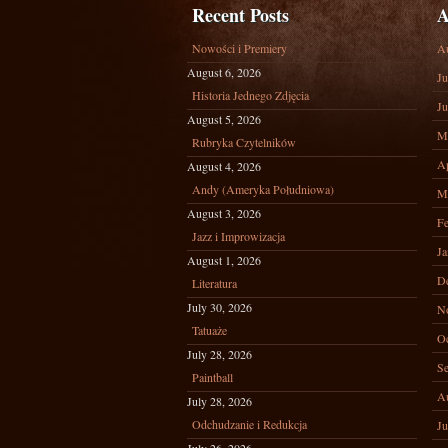
Recent Posts
A
Nowości i Premiery
A
August 6, 2026
Ju
Historia Jednego Zdjęcia
Ju
August 5, 2026
M
Rubryka Czytelników
Ap
August 4, 2026
Andy (Ameryka Południowa)
M
August 3, 2026
Fe
Jazz i Improwizacja
Ja
August 1, 2026
D
Literatura
July 30, 2026
N
Tatuaże
Oc
July 28, 2026
Se
Paintball
A
July 28, 2026
Odchudzanie i Redukcja
Ju