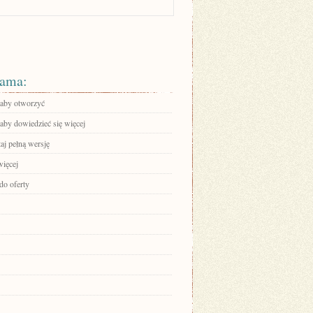
ama:
, aby otworzyć
 aby dowiedzieć się więcej
aj pełną wersję
więcej
do oferty