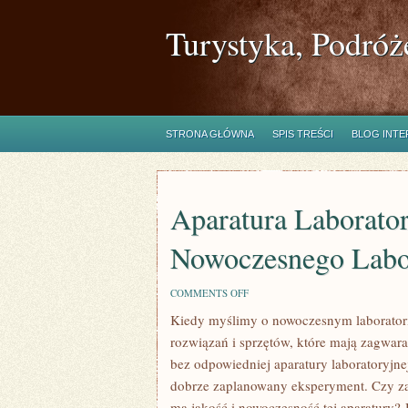
Turystyka, Podróż
STRONA GŁÓWNA
SPIS TREŚCI
BLOG INT
Aparatura Laborator
Nowoczesnego Labo
ON
COMMENTS OFF
APARATURA
Kiedy myślimy o nowoczesnym laborator
LABORATORYJNA:
KLUCZ
rozwiązań i sprzętów, które mają zagwar
DO
NOWOCZESNEGO
bez odpowiedniej aparatury laboratoryjn
LABORATORIUM
dobrze zaplanowany eksperyment. Czy zas
ma jakość i nowoczesność tej aparatury? J