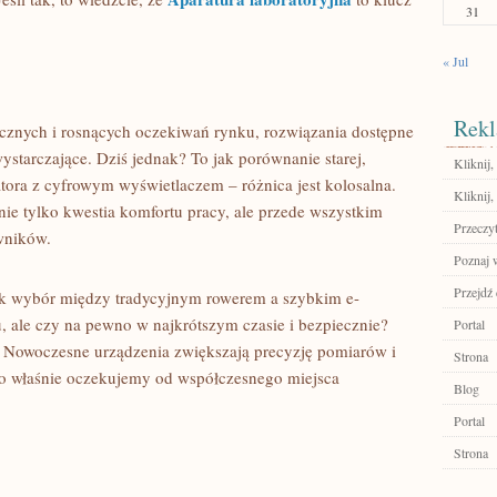
31
« Jul
Rekl
znych i rosnących oczekiwań rynku, rozwiązania dostępne
ystarczające. Dziś jednak? To jak porównanie starej,
Kliknij
ora z cyfrowym wyświetlaczem – różnica jest kolosalna.
Kliknij,
 nie tylko kwestia komfortu pracy, ale przede wszystkim
Przeczyt
wników.
Poznaj 
Przejdź 
jak wybór między tradycyjnym rowerem a szybkim e-
 ale czy na pewno w najkrótszym czasie i bezpiecznie?
Portal
m. Nowoczesne urządzenia zwiększają precyzję pomiarów i
Strona
go właśnie oczekujemy od współczesnego miejsca
Blog
Portal
Strona