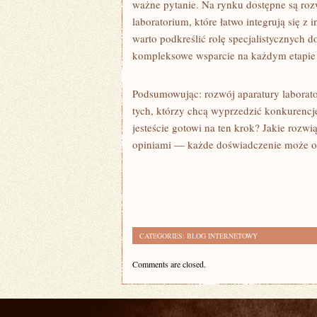
ważne pytanie. Na rynku dostępne są roz
laboratorium, które łatwo integrują się
warto podkreślić rolę specjalistycznych d
kompleksowe wsparcie na każdym etapie
Podsumowując: rozwój aparatury laborator
tych, którzy chcą wyprzedzić konkurenc
jesteście gotowi na ten krok? Jakie rozwi
opiniami — każde doświadczenie może o
CATEGORIES:
BLOG INTERNETOWY
Comments are closed.