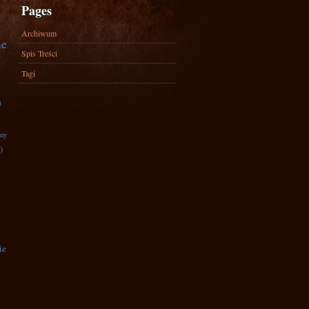
Pages
Archiwum
ne
Spis Treści
Tagi
)
zny
)
ie