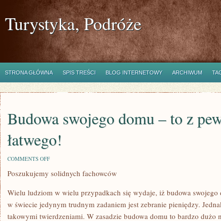
Turystyka, Podróże
STRONA GŁÓWNA
SPIS TREŚCI
BLOG INTERNETOWY
ARCHIWUM
TA
Budowa swojego domu – to z pew
łatwego!
ON
COMMENTS OFF
BUDOWA
Poszukujemy solidnych fachowców
SWOJEGO
DOMU
–
Wielu ludziom w wielu przypadkach się wydaje, iż budowa swojego 
TO
Z
w świecie jedynym trudnym zadaniem jest zebranie pieniędzy. Jednak
PEWNOŚCIĄ
takowymi twierdzeniami. W zasadzie budowa domu to bardzo dużo n
NIC