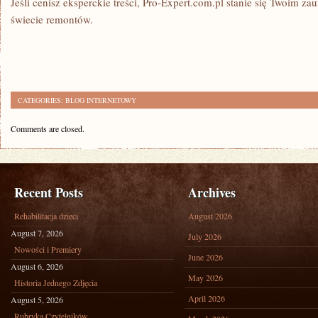
Jeśli cenisz eksperckie treści, Pro-Expert.com.pl stanie się Twoim 
świecie remontów.
CATEGORIES:
BLOG INTERNETOWY
Comments are closed.
Recent Posts
Archives
Rehabilitacja dzieci
August 2026
August 7, 2026
July 2026
Nowości i Premiery
June 2026
August 6, 2026
May 2026
Historia Jednego Zdjęcia
April 2026
August 5, 2026
Rubryka Czytelników