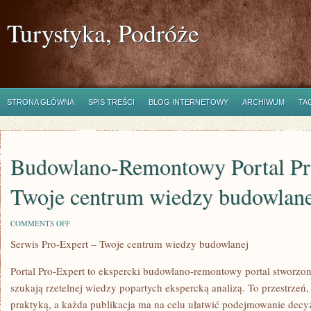
Turystyka, Podróże
STRONA GŁÓWNA
SPIS TREŚCI
BLOG INTERNETOWY
ARCHIWUM
TA
Budowlano-Remontowy Portal Pr
Twoje centrum wiedzy budowlane
ON
COMMENTS OFF
BUDOWLANO-
Serwis Pro-Expert – Twoje centrum wiedzy budowlanej
REMONTOWY
PORTAL
PRO-
Portal Pro-Expert to ekspercki budowlano-remontowy portal stworzo
EXPERT
–
szukają rzetelnej wiedzy popartych ekspercką analizą. To przestrzeń, 
TWOJE
praktyką, a każda publikacja ma na celu ułatwić podejmowanie decyzj
CENTRUM