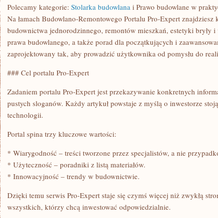
WIEDZY
Polecamy kategorie:
Stolarka budowlana
i Prawo budowlane w prakty
BUDOWLANEJ
Na łamach Budowlano-Remontowego Portalu Pro-Expert znajdziesz ko
budownictwa jednorodzinnego, remontów mieszkań, estetyki bryły i wn
prawa budowlanego, a także porad dla początkujących i zaawansowan
zaprojektowany tak, aby prowadzić użytkownika od pomysłu do realiza
### Cel portalu Pro-Expert
Zadaniem portalu Pro-Expert jest przekazywanie konkretnych informa
pustych sloganów. Każdy artykuł powstaje z myślą o inwestorze st
technologii.
Portal spina trzy kluczowe wartości:
* Wiarygodność – treści tworzone przez specjalistów, a nie przypadk
* Użyteczność – poradniki z listą materiałów.
* Innowacyjność – trendy w budownictwie.
Dzięki temu serwis Pro-Expert staje się czymś więcej niż zwykłą stro
wszystkich, którzy chcą inwestować odpowiedzialnie.