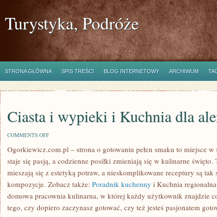
Turystyka, Podróże
STRONA GŁÓWNA
SPIS TREŚCI
BLOG INTERNETOWY
ARCHIWUM
TA
Ciasta i wypieki i Kuchnia dla al
ON
COMMENTS OFF
CIASTA
Ogorkiewicz.com.pl – strona o gotowaniu pełen smaku to miejsce w s
I
WYPIEKI
staje się pasją, a codzienne posiłki zmieniają się w kulinarne święto
I
KUCHNIA
mieszają się z estetyką potraw, a nieskomplikowane receptury są t
DLA
kompozycje. Zobacz także:
Poradnik kuchenny
i Kuchnia regionalna
ALERGIKÓW
domowa pracownia kulinarna, w której każdy użytkownik znajdzie coś
tego, czy dopiero zaczynasz gotować, czy też jesteś pasjonatem got