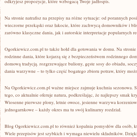
odkryjesz propozycje, które wzbogacą Twoje jadłospis.
Na stronie natrafisz na przepisy na różne sytuacje: od porannych pos
wieczorne przekąski oraz łakocie, które zachwycą domowników i blis
zarówno klasyczne dania, jak i autorskie interpretacje popularnych re
Ogorkiewicz.com.pl to także hołd dla gotowania w domu. Na stronie 
rodzinne dania, które kojarzą się z bezpieczeństwem rodzinnego do
domową tradycją. rozgrzewające buliony, gęste sosy do obiadu, soc
dania warzywne – to tylko część bogatego zbioru potraw, który moż
Na Ogorkiewicz.com.pl ważne miejsce zajmuje kuchnia sezonowa. S
tego, co aktualnie oferuje natura, podkreślając, że najlepszy smak kry
Wiosenne pierwsze plony, letnie owoce, jesienne warzywa korzenio
jednogarnkowe – każdy okres ma tu swój kulinarny rozdział.
Blog Ogorkiewicz.com.pl to również kopalnia pomysłów dla osób, kt
Wiele przepisów jest szybkich i wymaga niewielu składników. Dzięk