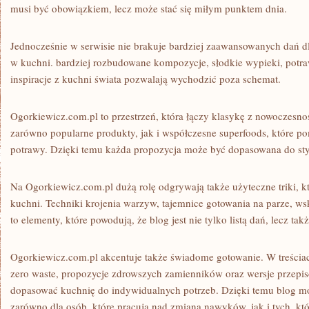
musi być obowiązkiem, lecz może stać się miłym punktem dnia.
Jednocześnie w serwisie nie brakuje bardziej zaawansowanych dań dla
w kuchni. bardziej rozbudowane kompozycje, słodkie wypieki, pot
inspiracje z kuchni świata pozwalają wychodzić poza schemat.
Ogorkiewicz.com.pl to przestrzeń, która łączy klasykę z nowoczesnoś
zarówno popularne produkty, jak i współczesne superfoods, które p
potrawy. Dzięki temu każda propozycja może być dopasowana do styl
Na Ogorkiewicz.com.pl dużą rolę odgrywają także użyteczne triki, kt
kuchni. Techniki krojenia warzyw, tajemnice gotowania na parze, w
to elementy, które powodują, że blog jest nie tylko listą dań, lecz 
Ogorkiewicz.com.pl akcentuje także świadome gotowanie. W treściac
zero waste, propozycje zdrowszych zamienników oraz wersje przepis
dopasować kuchnię do indywidualnych potrzeb. Dzięki temu blog 
zarówno dla osób, które pracują nad zmianą nawyków, jak i tych, któ