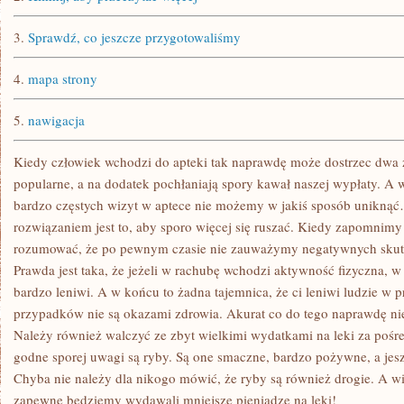
NA
LEKI?
3.
Sprawdź, co jeszcze przygotowaliśmy
4.
mapa strony
5.
nawigacja
Kiedy człowiek wchodzi do apteki tak naprawdę może dostrzec dwa 
popularne, a na dodatek pochłaniają spory kawał naszej wypłaty. A w
bardzo częstych wizyt w aptece nie możemy w jakiś sposób unikn
rozwiązaniem jest to, aby sporo więcej się ruszać. Kiedy zapomnim
rozumować, że po pewnym czasie nie zauważymy negatywnych sku
Prawda jest taka, że jeżeli w rachubę wchodzi aktywność fizyczna, 
bardzo leniwi. A w końcu to żadna tajemnica, że ci leniwi ludzie w 
przypadków nie są okazami zdrowia. Akurat co do tego naprawdę n
Należy również walczyć ze zbyt wielkimi wydatkami na leki za pośr
godne sporej uwagi są ryby. Są one smaczne, bardzo pożywne, a jesz
Chyba nie należy dla nikogo mówić, że ryby są również drogie. A wi
zapewne będziemy wydawali mniejsze pieniądze na leki!