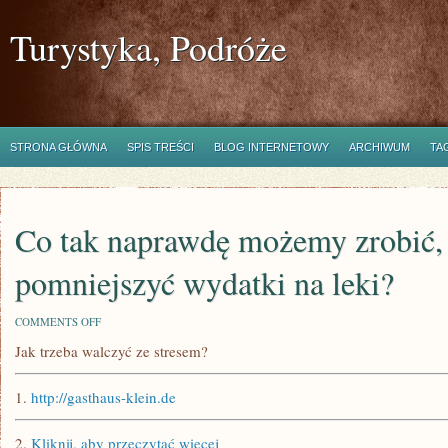
Turystyka, Podróże
STRONA GŁÓWNA
SPIS TREŚCI
BLOG INTERNETOWY
ARCHIWUM
TA
Co tak naprawdę możemy zrobić,
pomniejszyć wydatki na leki?
ON
COMMENTS OFF
CO
Jak trzeba walczyć ze stresem?
TAK
NAPRAWDĘ
MOŻEMY
1.
http://gasthaus-klein.de
ZROBIĆ,
ABY
POMNIEJSZYĆ
2.
Kliknij, aby przeczytać więcej
WYDATKI