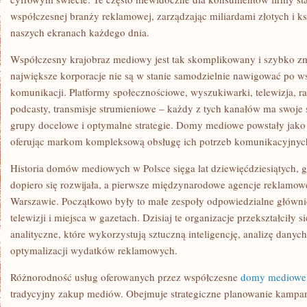
współczesnej branży reklamowej, zarządzając miliardami złotych i ks
naszych ekranach każdego dnia.
Współczesny krajobraz mediowy jest tak skomplikowany i szybko zmi
największe korporacje nie są w stanie samodzielnie nawigować po w
komunikacji. Platformy społecznościowe, wyszukiwarki, telewizja, ra
podcasty, transmisje strumieniowe – każdy z tych kanałów ma swoje 
grupy docelowe i optymalne strategie. Domy mediowe powstały jako
oferując markom kompleksową obsługę ich potrzeb komunikacyjnyc
Historia domów mediowych w Polsce sięga lat dziewięćdziesiątych,
dopiero się rozwijała, a pierwsze międzynarodowe agencje reklamow
Warszawie. Początkowo były to małe zespoły odpowiedzialne główn
telewizji i miejsca w gazetach. Dzisiaj te organizacje przekształciły
analityczne, które wykorzystują sztuczną inteligencję, analizę dany
optymalizacji wydatków reklamowych.
Różnorodność usług oferowanych przez współczesne
domy mediowe
tradycyjny zakup mediów. Obejmuje strategiczne planowanie kampan