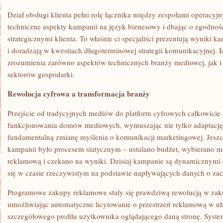
Dział obsługi klienta pełni rolę łącznika między zespołami operacy
techniczne aspekty kampanii na język biznesowy i dbając o zgodność
strategicznymi klienta. To właśnie ci specjaliści prezentują wyniki 
i doradzają w kwestiach długoterminowej strategii komunikacyjnej.
zrozumienia zarówno aspektów technicznych branży mediowej, jak i 
sektorów gospodarki.
Rewolucja cyfrowa a transformacja branży
Przejście od tradycyjnych mediów do platform cyfrowych całkowicie
funkcjonowania domów mediowych, wymuszając nie tylko adaptację 
fundamentalną zmianę myślenia o komunikacji marketingowej. Jesz
kampanii było procesem statycznym – ustalano budżet, wybierano m
reklamową i czekano na wyniki. Dzisiaj kampanie są dynamicznymi 
się w czasie rzeczywistym na podstawie napływających danych o z
Programowe zakupy reklamowe stały się prawdziwą rewolucją w zak
umożliwiając automatyczne licytowanie o przestrzeń reklamową w 
szczegółowego profilu użytkownika oglądającego daną stronę. System