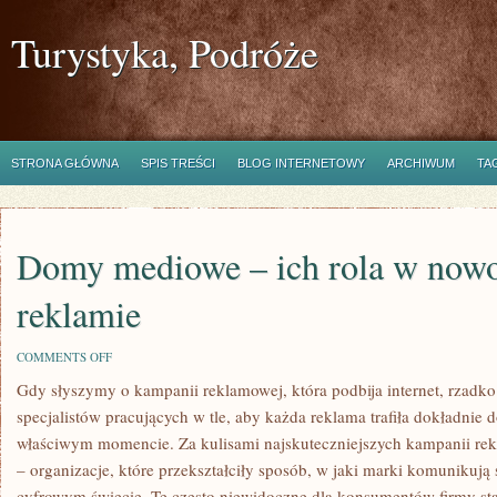
Turystyka, Podróże
STRONA GŁÓWNA
SPIS TREŚCI
BLOG INTERNETOWY
ARCHIWUM
TA
Domy mediowe – ich rola w nowo
reklamie
ON
COMMENTS OFF
DOMY
Gdy słyszymy o kampanii reklamowej, która podbija internet, rzadk
MEDIOWE
–
specjalistów pracujących w tle, aby każda reklama trafiła dokładnie
ICH
ROLA
właściwym momencie. Za kulisami najskuteczniejszych kampanii r
W
– organizacje, które przekształciły sposób, w jaki marki komunikują 
NOWOCZESNEJ
REKLAMIE
cyfrowym świecie. Te często niewidoczne dla konsumentów firmy st