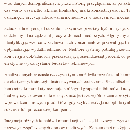
– od danych demograficznych, przez historię przeglądania, aż po aktu
czy warto wyświetlić reklamę konkretnej marki konkretnej osobie. T
osiągnięcie precyzji adresowania niemożliwej w tradycyjnych mediac
Sztuczna inteligencja i uczenie maszynowe przestały być futurystycz
codziennymi narzędziami pracy w domach mediowych. Algorytmy ana
identyfikując wzorce w zachowaniach konsumentów, przewidując tre
optymalizując wydatki reklamowe. Niektóre systemy potrafią przew
konwersji z dokładnością przekraczającą osiemdziesiąt procent, co p
efektywne wykorzystanie budżetów reklamowych.
Analiza danych w czasie rzeczywistym umożliwiła przejście od kam
do elastycznych strategii dostosowywanych codziennie. Specjaliści 
konkretne komunikaty rezonują z różnymi grupami odbiorców, i nat
budżety czy celowanie. Ta elastyczność jest szczególnie cenna w sy
wprowadzaniu nowych produktów, gdy szybka reakcja na opinie r
sukcesie lub porażce całej kampanii.
Integracja różnych kanałów komunikacji stała się kluczowym wyzwa
przewagą współczesnych domów mediowych. Konsumenci nie żyją 