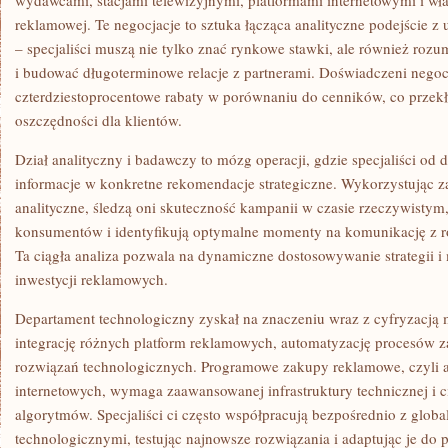
wydawcami, stacjami telewizyjnymi, platformami internetowymi i właś
reklamowej. Te negocjacje to sztuka łącząca analityczne podejście 
– specjaliści muszą nie tylko znać rynkowe stawki, ale również ro
i budować długoterminowe relacje z partnerami. Doświadczeni negoc
czterdziestoprocentowe rabaty w porównaniu do cenników, co przekł
oszczędności dla klientów.
Dział analityczny i badawczy to mózg operacji, gdzie specjaliści od 
informacje w konkretne rekomendacje strategiczne. Wykorzystując 
analityczne, śledzą oni skuteczność kampanii w czasie rzeczywistym
konsumentów i identyfikują optymalne momenty na komunikację z 
Ta ciągła analiza pozwala na dynamiczne dostosowywanie strategii i
inwestycji reklamowych.
Departament technologiczny zyskał na znaczeniu wraz z cyfryzacją
integrację różnych platform reklamowych, automatyzację procesów z
rozwiązań technologicznych. Programowe zakupy reklamowe, czyli 
internetowych, wymaga zaawansowanej infrastruktury technicznej i 
algorytmów. Specjaliści ci często współpracują bezpośrednio z glob
technologicznymi, testując najnowsze rozwiązania i adaptując je do 