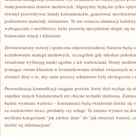
funkcjonowania domów mediowych. Algorytmy będą nie tylko optym
również przewidywać trendy konsumenckie, generować spostrzeżenia 
podstawowe materiały reklamowe. To nie oznacza eliminacji ludzkiej k
wzbogacenie o możliwości, które pozwolą specjalistom skupić się na
budowaniu relacji z klientami.
Zrównoważony rozwój i społeczna odpowiedzialność biznesu będą o
kształtowaniu strategii mediowych, szczególnie gdy młodsze pokole
świadomie wybierają marki zgodne z ich wartościami. Domy mediowe
pomagać swoim klientom w komunikowaniu działań związanych ze
również dbać o to, aby same procesy reklamowe były ekologiczne i 
Personalizacja komunikacji osiągnie poziom, który dziś wydaje się n
zupełnie innych fundamentach niż obecne techniki śledzenia. Zamiast
będzie wymiana wartości – konsumenci będą świadomie dzielić się 
za wartościowe treści, produkty czy usługi. Ta zmiana wymusi na d
myślenia kategoriami “jak zdobyć dane” do “jak stworzyć wartość, 
dzielić się informacjami”.