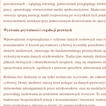
przestrzeniach – oglądają telewizję, jednocześnie przeglądając telefo
pracy, sprawdzając równocześnie media społecznościowe. Skuteczn
stworzyć spójną narrację marki rozproszoną po wszystkich tych punk
konsystentność przekazu przy jednoczesnym dostosowaniu do specy
Wyzwania prywatności i regulacji prawnych
Wprowadzenie rozporządzenia o ochronie danych osobowych oraz r
konsumentów w kwestii prywatności cyfrowej wywołały prawdziwe tr
domów mediowych, zmuszając do fundamentalnego przemyślenia spo
wykorzystywania danych użytkowników. Tradycyjne metody śledzen
plikach śledzących i identyfikatorach urządzeń, stają się stopniowo
opracowania nowych, zgodnych z prawem sposobów adresowania re
Reklama bez śledzenia to nie tylko techniczne wyzwanie, ale całkowi
cyfrowej. Domy mediowe muszą teraz polegać na danych pierwszej st
dobrowolnie udostępnianych przez użytkowników, oraz na modelach
przewidują zachowania na podstawie anonimowych wzorców. To ozn
budowanie bezpośrednich relacji z konsumentami i tworzenie wartośc
które użytkownicy skłonni są dzielić się swoimi preferencjami.