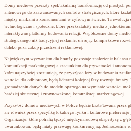
Domy mediowe przeszły spektakularną transformację od prostych p
antenowego do zaawansowanych centrów strategicznych, które kszta
między markami a konsumentami w cyfrowym świecie. Ta ewolucja o
technologiczne i społeczne, które przekształciły media z jednokie
interaktywne platformy budowania relacji. Współczesne domy mediow
strategicznego niż tradycyjnej reklamie, oferując kompleksowe rozw
daleko poza zakup przestrzeni reklamowej.
Największym wyzwaniem dla branży pozostaje znalezienie balansu 
komunikacji marketingowej a szacunkiem dla prywatności i autonom
które najszybciej zrozumieją, że przyszłość leży w budowaniu zaufan
wartości dla odbiorców, będą liderami kolejnej fazy rozwoju branży.
gromadzeniu danych do modelu opartego na wymianie wartości może
bardziej skutecznej i zrównoważonej komunikacji marketingowej.
Przyszłość domów mediowych w Polsce będzie kształtowana przez gl
ale również przez specyfikę lokalnego rynku i kulturowe preferencj
Organizacje, które potrafią łączyć międzynarodową ekspertyzę z gł
uwarunkowań, będą miały przewagę konkurencyjną. Jednocześnie ros