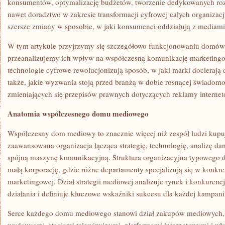
konsumentów, optymalizację budżetów, tworzenie dedykowanych roz
nawet doradztwo w zakresie transformacji cyfrowej całych organizacj
szersze zmiany w sposobie, w jaki konsumenci oddziałują z mediami
W tym artykule przyjrzymy się szczegółowo funkcjonowaniu domów
przeanalizujemy ich wpływ na współczesną komunikację marketingo
technologie cyfrowe rewolucjonizują sposób, w jaki marki docierają
także, jakie wyzwania stoją przed branżą w dobie rosnącej świadom
zmieniających się przepisów prawnych dotyczących reklamy internet
Anatomia współczesnego domu mediowego
Współczesny dom mediowy to znacznie więcej niż zespół ludzi kupu
zaawansowana organizacja łącząca strategię, technologię, analizę da
spójną maszynę komunikacyjną. Struktura organizacyjna typoweg
małą korporację, gdzie różne departamenty specjalizują się w konkr
marketingowej. Dział strategii mediowej analizuje rynek i konkurenc
działania i definiuje kluczowe wskaźniki sukcesu dla każdej kampani
Serce każdego domu mediowego stanowi dział zakupów mediowych, 