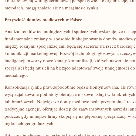
konkurencyjną w długoterminowej perspektywie. Te organizacje, któ
metodach, mogą znaleźć się na marginesie rynku.
Przyszłość domów mediowych w Polsce
Analiza trendów technologicznych i społecznych wskazuje, że następ
fundamentalne zmiany w sposobie funkcjonowania domów mediowych
między różnymi specjalizacjami będą się zacierać na rzecz bardziej 
komunikacji marketingowej. Rozwój technologii głosowych, rzeczywis
inteligencji otworzy nowe kanały komunikacji, których nawet nie pot
specjaliści będą musieli na bieżąco adaptować swoje umiejętności do
medialnego.
Konsolidacja rynku prawdopodobnie będzie kontynuowana, ale równ
wyspecjalizowane podmioty oferujące niszowe usługi w konkretnych
lub branżowych. Największe domy mediowe będą przypominać raczej
tradycyjne agencje, oferując dostęp do zaawansowanych narzędzi anal
podczas gdy mniejsze firmy skupią się na głębokiej specjalizacji w 
regionach geograficznych.
Sztuczna inteligencja przestanie być dodatkiem do tradycyjnych proc