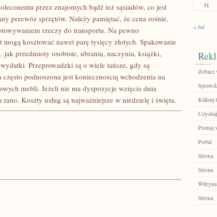
31
poleconemu przez znajomych bądź też sąsiadów, co jest
ny przewóz sprzętów. Należy pamiętać, że cena rośnie,
« Jul
gotowywaniem rzeczy do transportu. Na pewno
t mogą kosztować nawet parę tysięcy złotych. Spakowanie
 jak przedmioty osobiste, ubrania, naczynia, książki,
Rekl
ydatki. Przeprowadzki są o wiele tańsze, gdy są
Zobacz w
 często podnoszona jest koniecznością wchodzenia na
Sprawdź
owych mebli. Jeżeli nie ma dyspozycje wzięcia dnia
 rano. Koszty usług są najważniejsze w niedzielę i święta.
Kliknij 
Uzyskaj
Poznaj w
Portal
Strona
Strona
Witryna
Strona