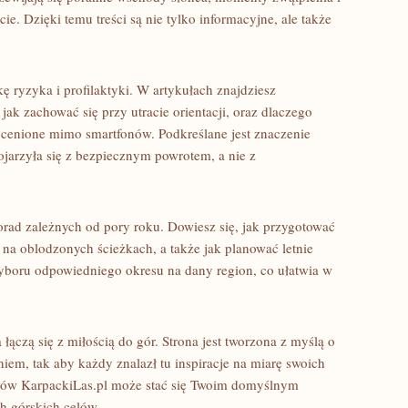
ie. Dzięki temu treści są nie tylko informacyjne, ale także
 ryzyka i profilaktyki. W artykułach znajdziesz
ak zachować się przy utracie orientacji, oraz dlaczego
ocenione mimo smartfonów. Podkreślane jest znaczenie
arzyła się z bezpiecznym powrotem, a nie z
orad zależnych od pory roku. Dowiesz się, jak przygotować
 na oblodzonych ścieżkach, a także jak planować letnie
yboru odpowiedniego okresu na dany region, co ułatwia w
 łączą się z miłością do gór. Strona jest tworzona z myślą o
m, tak aby każdy znalazł tu inspiracje na miarę swoich
ułów KarpackiLas.pl może stać się Twoim domyślnym
h górskich celów.