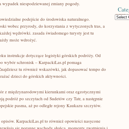
 na wypadek niespodziewanej zmiany pogody.
Cate
Categories
owiedzialne podejście do środowiska naturalnego.
roski wobec przyrody, do korzystania z wytyczonych tras, a
każdej wędrówki. zasada świadomego turysty jest tu
 każdy może wdrożyć.
oku instrukcje dotyczące logistyki górskich podróży. Od
 po wybór schronisk – KarpackiLas.pl pomaga
najdziesz tu również wskazówki, jak dopasować tempo do
rażać dzieci do górskich aktywności.
 gór z międzynarodowymi kierunkami oraz egzotycznymi
ą podróż po szczytach od Sudetów czy Tatr, a następnie
opejskie pasma, aż po odległe rejony Kaukazu szczytów.
h opisów. KarpackiLas.pl to również opowieści nasycone
rzewijają się poranne wschody słońca, momenty zwątpienia i