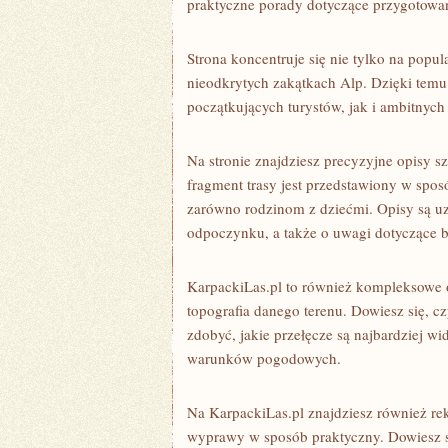
praktyczne porady dotyczące przygotowani
Strona koncentruje się nie tylko na popu
nieodkrytych zakątkach Alp. Dzięki temu
początkujących turystów, jak i ambitnych
Na stronie znajdziesz precyzyjne opisy s
fragment trasy jest przedstawiony w spo
zarówno rodzinom z dziećmi. Opisy są u
odpoczynku, a także o uwagi dotyczące 
KarpackiLas.pl to również kompleksowe o
topografia danego terenu. Dowiesz się, c
zdobyć, jakie przełęcze są najbardziej wi
warunków pogodowych.
Na KarpackiLas.pl znajdziesz również re
wyprawy w sposób praktyczny. Dowiesz si