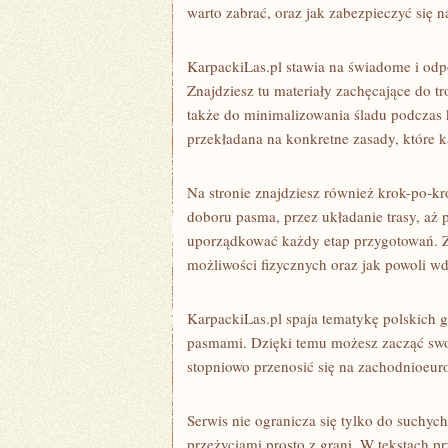
warto zabrać, oraz jak zabezpieczyć się
KarpackiLas.pl stawia na świadome i odp
Znajdziesz tu materiały zachęcające do t
także do minimalizowania śladu podczas 
przekładana na konkretne zasady, które
Na stronie znajdziesz również krok-po-kr
doboru pasma, przez układanie trasy, aż
uporządkować każdy etap przygotowań. Z
możliwości fizycznych oraz jak powoli wd
KarpackiLas.pl spaja tematykę polskich
pasmami. Dzięki temu możesz zacząć swoj
stopniowo przenosić się na zachodnioeur
Serwis nie ogranicza się tylko do suchyc
przeżyciami prosto z grani. W tekstach p