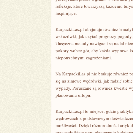
refleksje, które towarzyszą każdemu turyśc
inspirujące.
KarpackiLas.pl obejmuje również tematykę
wskazówki, jak czytać prognozy pogody, j
klasyczne metody nawigacji są nadal nie
pokory wobec gór, aby każda wyprawa koj
niepotrzebnymi zagrożeniami.
Na KarpackiLas.pl nie brakuje również p
się na zimowe wędrówki, jak radzić sobie
wypady. Poruszane są również kwestie w
planowaniu urlopu.
KarpackiLas.pl to miejsce, gdzie praktyka
wędrowcach z podstawowym doświadczenie
możliwości. Dzięki różnorodności artyk
przewodnikiem przy planowaniu kolejnyc