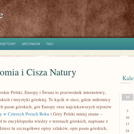
e
ERNETOWY
ARCHIWUM
TAGI
omia i Cisza Natury
Kale
rskie Polski, Europy i Świata to przewodnik internetowy,
M
kich i turystyki górskiej. To kącik w sieci, gdzie miłośnicy
ch pasm górskich, gór Europy oraz najciekawszych rejonów
3
y w Czterech Porach Roku
i Góry Polski mniej znane –
10
l to encyklopedia wiedzy o terenach górskich, napisane z
17
iesz tu szczegółowe opisy szlaków, opis pasm górskich,
24