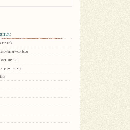
ama:
 ten link
aj pełen artykuł tutaj
pełen artykuł
do pełnej wersji
link