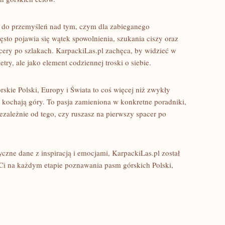
eń do przemyśleń nad tym, czym dla zabieganego
ęsto pojawia się wątek spowolnienia, szukania ciszy oraz
cery po szlakach. KarpackiLas.pl zachęca, by widzieć w
ry, ale jako element codziennej troski o siebie.
rskie Polski, Europy i Świata to coś więcej niż zwykły
zy kochają góry. To pasja zamieniona w konkretne poradniki,
zależnie od tego, czy ruszasz na pierwszy spacer po
tyczne dane z inspiracją i emocjami, KarpackiLas.pl został
 Ci na każdym etapie poznawania pasm górskich Polski,