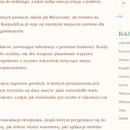
a do trekkingu, a także pełne emocji relacje z podróży.
31
« Jul
larnych pasmach, takich jak Bieszczady, ale również na
 KarpackiLas.pl staje się świetnym miejscem zarówno dla
 globtroterów.
Rekl
Odwiedź
zlaków, zawierające informacje o poziomie trudności. Każdy
Przeczyt
sób czytelny, tak aby wesprzeć planowanie wyprawy
Zobacz 
zupełnione o życiowe wskazówki dotyczące miejsc
bezpieczeństwa.
Przejdź 
Otwórz 
pisy regionów górskich, w których przedstawiona jest
Serwis
zym wyróżnia się dany masyw, jakie wierzchołki warto
Witryna
dokowe, a także jak różnorodna jest rzeźba w zależności od
Witryna
Tutaj
WWW
komendacje ekwipunku, dzięki którym przygotujesz się do
ę, jak dobrać odzież warstwową, jaki aplikacje mobilne