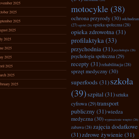
ovember 2025
motocykle
(38)
tober 2025
ochrona przyrody
(30)
odchudzan
ptember 2025
opieka społeczna
(28)
(27)
ogród
(26)
ugust 2025
opieka zdrowotna
(31)
profilaktyka
(33)
ly 2025
przychodnia
(31)
ne 2025
psychologia
(26)
psychologia społeczna
(29)
ay 2025
recepty
(31)
rehabilitacja
(28)
ril 2025
sprzęt medyczny
(30)
arch 2025
szkoła
superfoods
(31)
bruary 2025
(39)
szpital
(31)
sztuka
transport
cyfrowa
(29)
publiczny
(31)
wiedza
medyczna
(30)
wyposażenie wnętrz
(26)
zajęcia dodatkowe
zabawa
(28)
(31)
zdrowe żywienie
(31)