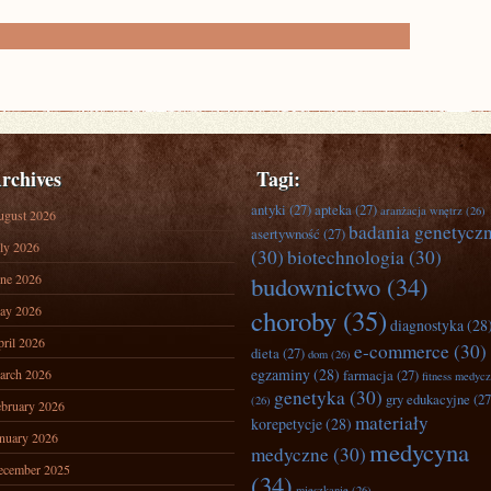
rchives
Tagi:
antyki
(27)
apteka
(27)
aranżacja wnętrz
(26)
ugust 2026
badania genetycz
asertywność
(27)
ly 2026
(30)
biotechnologia
(30)
ne 2026
budownictwo
(34)
ay 2026
choroby
(35)
diagnostyka
(28
ril 2026
e-commerce
(30)
dieta
(27)
dom
(26)
egzaminy
(28)
arch 2026
farmacja
(27)
fitness medyc
genetyka
(30)
gry edukacyjne
(27
(26)
bruary 2026
materiały
korepetycje
(28)
nuary 2026
medycyna
medyczne
(30)
ecember 2025
(34)
mieszkanie
(26)