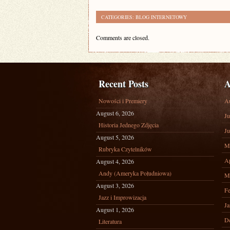
CATEGORIES:
BLOG INTERNETOWY
Comments are closed.
Recent Posts
A
Nowości i Premiery
A
August 6, 2026
Ju
Historia Jednego Zdjęcia
Ju
August 5, 2026
M
Rubryka Czytelników
Ap
August 4, 2026
Andy (Ameryka Południowa)
M
August 3, 2026
Fe
Jazz i Improwizacja
Ja
August 1, 2026
D
Literatura