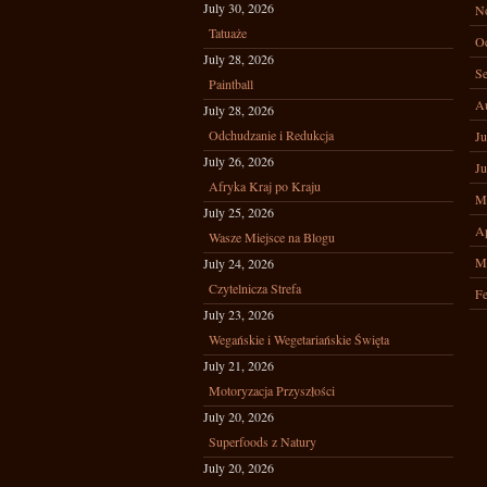
July 30, 2026
N
Tatuaże
Oc
July 28, 2026
Se
Paintball
A
July 28, 2026
Odchudzanie i Redukcja
Ju
July 26, 2026
Ju
Afryka Kraj po Kraju
M
July 25, 2026
Ap
Wasze Miejsce na Blogu
M
July 24, 2026
Czytelnicza Strefa
Fe
July 23, 2026
Wegańskie i Wegetariańskie Święta
July 21, 2026
Motoryzacja Przyszłości
July 20, 2026
Superfoods z Natury
July 20, 2026