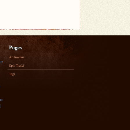
Pages
Archiwum
ne
Spis Treści
Tagi
)
zny
)