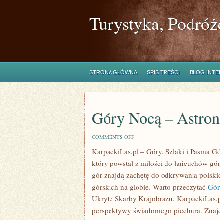
Turystyka, Podróż
STRONA GŁÓWNA
SPIS TREŚCI
BLOG INT
Góry Nocą – Astron
ON
COMMENTS OFF
GÓRY
KarpackiLas.pl – Góry, Szlaki i Pasma Gó
NOCĄ
–
który powstał z miłości do łańcuchów górs
ASTRONOMIA
I
gór znajdą zachętę do odkrywania polski
CISZA
górskich na globie. Warto przeczytać
Gór
NATURY
Ukryte Skarby Krajobrazu. KarpackiLas.p
perspektywy świadomego piechura. Znajdz