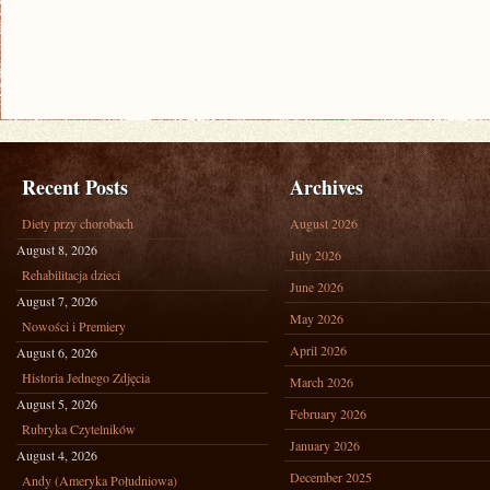
Recent Posts
Archives
Diety przy chorobach
August 2026
August 8, 2026
July 2026
Rehabilitacja dzieci
June 2026
August 7, 2026
May 2026
Nowości i Premiery
April 2026
August 6, 2026
Historia Jednego Zdjęcia
March 2026
August 5, 2026
February 2026
Rubryka Czytelników
January 2026
August 4, 2026
December 2025
Andy (Ameryka Południowa)