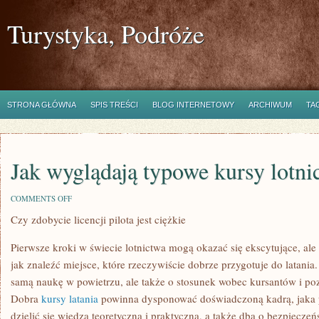
Turystyka, Podróże
STRONA GŁÓWNA
SPIS TREŚCI
BLOG INTERNETOWY
ARCHIWUM
TA
Jak wyglądają typowe kursy lotni
ON
COMMENTS OFF
JAK
Czy zdobycie licencji pilota jest ciężkie
WYGLĄDAJĄ
TYPOWE
KURSY
Pierwsze kroki w świecie lotnictwa mogą okazać się ekscytujące, ale
LOTNICZE
jak znaleźć miejsce, które rzeczywiście dobrze przygotuje do latania.
samą naukę w powietrzu, ale także o stosunek wobec kursantów i p
Dobra
kursy latania
powinna dysponować doświadczoną kadrą, jaka p
dzielić się wiedzą teoretyczną i praktyczną, a także dba o bezpiecz