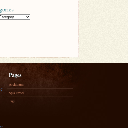
gories
Pages
Archiwum
ne
Spis Treści
Tagi
)
zny