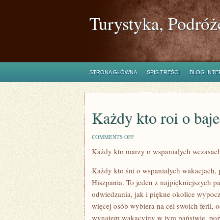
Turystyka, Podróż
STRONA GŁÓWNA
SPIS TREŚCI
BLOG INT
Każdy kto roi o baj
ON
COMMENTS OFF
KAŻDY
Każdy kto marzy o wspaniałych wczasac
KTO
ROI
O
Każdy kto śni o wspaniałych wakacjach,
BAJECZNYCH
WCZASACH
Hiszpania. To jeden z najpiękniejszych p
odwiedzania, jak i piękne okolice wypo
więcej osób wybiera na cel swoich ferii, 
wynajem wakacyjny w tym państwie, poż