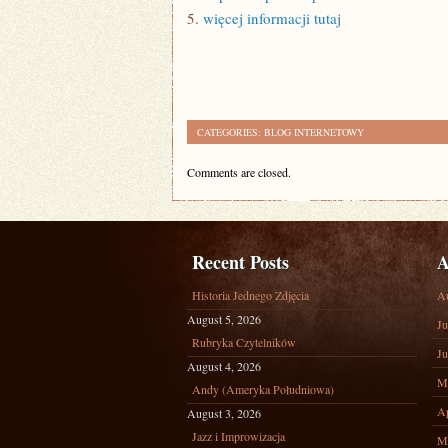
5.
więcej informacji tutaj
CATEGORIES:
BLOG INTERNETOWY
Comments are closed.
Recent Posts
A
Historia Jednego Zdjęcia
A
August 5, 2026
Ju
Rubryka Czytelników
Ju
August 4, 2026
M
Andy (Ameryka Południowa)
Ap
August 3, 2026
Jazz i Improwizacja
M