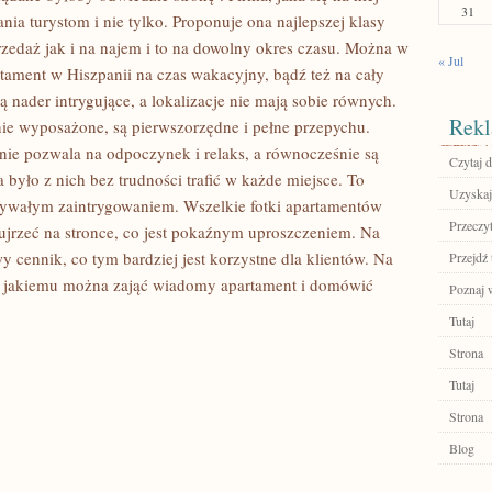
31
ia turystom i nie tylko. Proponuje ona najlepszej klasy
zedaż jak i na najem i to na dowolny okres czasu. Można w
« Jul
tament w Hiszpanii na czas wakacyjny, bądź też na cały
są nader intrygujące, a lokalizacje nie mają sobie równych.
Rekl
nie wyposażone, są pierwszorzędne i pełne przepychu.
ie pozwala na odpoczynek i relaks, a równocześnie są
Czytaj d
było z nich bez trudności trafić w każde miejsce. To
Uzyskaj
iebywałym zaintrygowaniem. Wszelkie fotki apartamentów
Przeczyt
ujrzeć na stronce, co jest pokaźnym uproszczeniem. Na
y cennik, co tym bardziej jest korzystne dla klientów. Na
Przejdź 
ięki jakiemu można zająć wiadomy apartament i domówić
Poznaj w
Tutaj
Strona
Tutaj
Strona
Blog