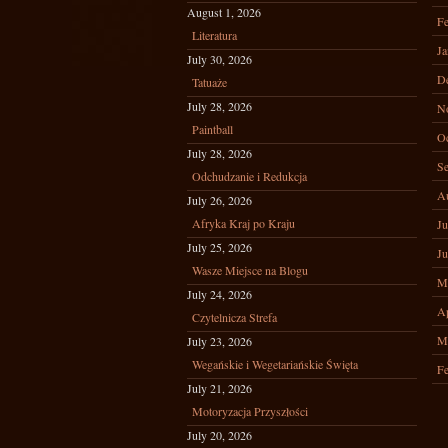
August 1, 2026
Fe
Literatura
Ja
July 30, 2026
D
Tatuaże
July 28, 2026
N
Paintball
Oc
July 28, 2026
Se
Odchudzanie i Redukcja
A
July 26, 2026
Afryka Kraj po Kraju
Ju
July 25, 2026
Ju
Wasze Miejsce na Blogu
M
July 24, 2026
Ap
Czytelnicza Strefa
M
July 23, 2026
Wegańskie i Wegetariańskie Święta
Fe
July 21, 2026
Motoryzacja Przyszłości
July 20, 2026