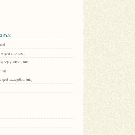
ama:
alej
 więcej informacji
aj pełny artykuł tutaj
tutaj
ięcej szczegółów tutaj