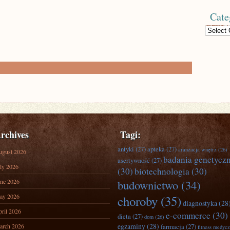
Cate
Categories
rchives
Tagi:
antyki
(27)
apteka
(27)
aranżacja wnętrz
(26)
ugust 2026
badania genetycz
asertywność
(27)
ly 2026
(30)
biotechnologia
(30)
ne 2026
budownictwo
(34)
ay 2026
choroby
(35)
diagnostyka
(28
ril 2026
e-commerce
(30)
dieta
(27)
dom
(26)
egzaminy
(28)
arch 2026
farmacja
(27)
fitness medyc