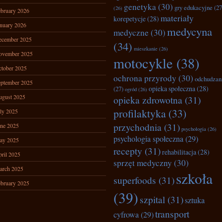
genetyka
(30)
gry edukacyjne
(27
(26)
bruary 2026
materiały
korepetycje
(28)
nuary 2026
medycyna
medyczne
(30)
ecember 2025
(34)
mieszkanie
(26)
ovember 2025
motocykle
(38)
tober 2025
ochrona przyrody
(30)
odchudzan
ptember 2025
opieka społeczna
(28)
(27)
ogród
(26)
ugust 2025
opieka zdrowotna
(31)
profilaktyka
(33)
ly 2025
przychodnia
(31)
ne 2025
psychologia
(26)
psychologia społeczna
(29)
ay 2025
recepty
(31)
rehabilitacja
(28)
ril 2025
sprzęt medyczny
(30)
arch 2025
szkoła
superfoods
(31)
bruary 2025
(39)
szpital
(31)
sztuka
transport
cyfrowa
(29)