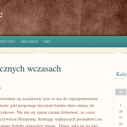
e
ERNETOWY
ARCHIWUM
TAGI
ecznych wczasach
Kale
h
M
 powinien się zaciekawić tym co ma do zaproponowania
aństw, jaki proponuje turystom bardzo dużo miejsc do
3
10
czynkowe. Nie ma się zatem czemu dziwować, że coraz
17
oczywiście Hiszpanię. Szukając najlepszych posiadłości na
24
ądane byłoby odwiedzić stronę
. Firma, jaka się na niej