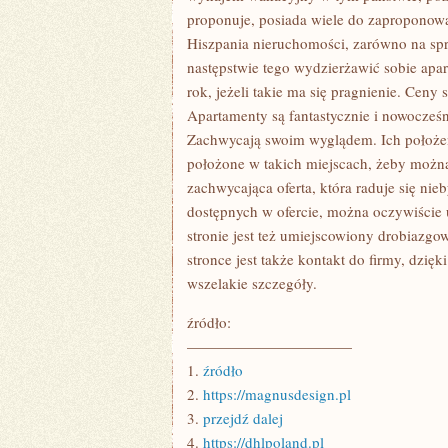
proponuje, posiada wiele do zaproponowan
Hiszpania nieruchomości, zarówno na spr
następstwie tego wydzierżawić sobie apar
rok, jeżeli takie ma się pragnienie. Ceny 
Apartamenty są fantastycznie i nowocześ
Zachwycają swoim wyglądem. Ich położen
położone w takich miejscach, żeby można 
zachwycająca oferta, która raduje się n
dostępnych w ofercie, można oczywiście 
stronie jest też umiejscowiony drobiazgow
stronce jest także kontakt do firmy, dz
wszelakie szczegóły.
źródło:
———————————
1.
źródło
2.
https://magnusdesign.pl
3.
przejdź dalej
4.
https://dhlpoland.pl