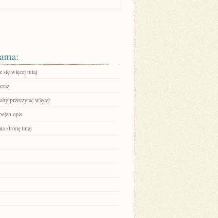
ama:
się więcej tutaj
eraz
 aby przeczytać więcej
pełen opis
na stronę tutaj