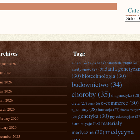
Cate
Categories
rchives
Tagi:
antyki
(27)
apteka
(27)
aranżacja wnętrz
(26)
ugust 2026
badania genetycz
asertywność
(27)
ly 2026
(30)
biotechnologia
(30)
ne 2026
budownictwo
(34)
ay 2026
choroby
(35)
diagnostyka
(28
ril 2026
e-commerce
(30)
dieta
(27)
dom
(26)
egzaminy
(28)
arch 2026
farmacja
(27)
fitness medyc
genetyka
(30)
gry edukacyjne
(27
(26)
bruary 2026
materiały
korepetycje
(28)
nuary 2026
medycyna
medyczne
(30)
ecember 2025