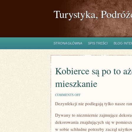
Turystyka, Podróż
STRONA GŁÓWNA
SPIS TREŚCI
BLOG INT
Kobierce są po to aż
mieszkanie
ON
COMMENTS OFF
KOBIERCE
Dezynfekcji nie podlegają tylko nasze ran
SĄ
PO
TO
Dywany to niezmiernie zajmujące dekorac
AŻEBY
PRZYSTRAJAĆ
dekorowania znajdujących się w pomieszc
NASZE
w sobie schludne potrzeby zaczął użytko
MIESZKANIE