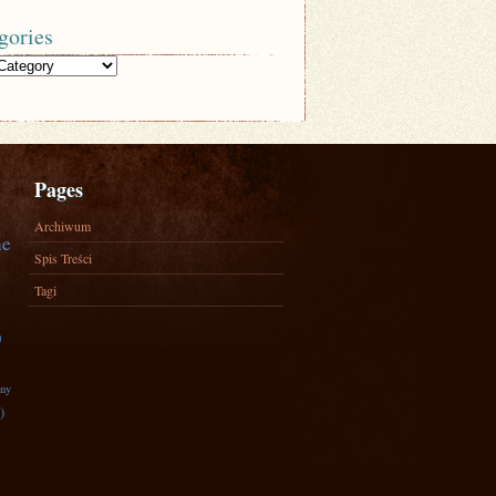
gories
Pages
Archiwum
ne
Spis Treści
Tagi
)
zny
)