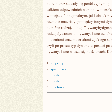
które nieraz stawały się perfekcyjnymi p
całkiem odpowiednich warunków mieszkan
w miejscu funkcjonalnym, jakkolwiek ró
rozmaite materiały, pomiędzy innymi dyw
na różne rodzaje – http://dywanybydgosz
rodzaj dywanów to dywany, które ozdabiaj
odcieniami oraz materiałami z jakiego s
czyli po prostu typ dywanu w postaci pas
dywany, które wiesza się na ścianach. Ka
1.
artykuly
2.
spis tresci
3.
teksty
4.
teksty
5.
felietony