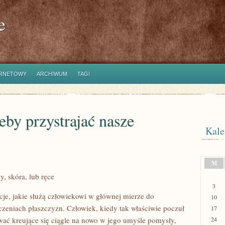
e
ERNETOWY
ARCHIWUM
TAGI
eby przystrajać nasze
Kale
M
y, skóra, lub ręce
3
je, jakie służą człowiekowi w głównej mierze do
10
zeniach płaszczyzn. Człowiek, kiedy tak właściwie poczuł
17
wać kreujące się ciągle na nowo w jego umyśle pomysły,
24