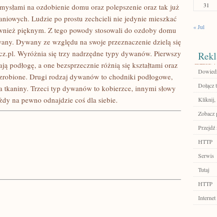
31
omysłami na ozdobienie domu oraz polepszenie oraz tak już
iowych. Ludzie po prostu zechcieli nie jedynie mieszkać
« Jul
wnież pięknym. Z tego powody stosowali do ozdoby domu
any. Dywany ze względu na swoje przeznaczenie dzielą się
cz.pl. Wyróżnia się trzy nadrzędne typy dywanów. Pierwszy
Rekl
ą podłogę, a one bezsprzecznie różnią się kształtami oraz
Dowiedz 
ą zrobione. Drugi rodzaj dywanów to chodniki podłogowe,
Dołącz t
a tkaniny. Trzeci typ dywanów to kobierzce, innymi słowy
żdy na pewno odnajdzie coś dla siebie.
Kliknij,
Zobacz 
Przejdź 
HTTP
Serwis
Tutaj
HTTP
Internet