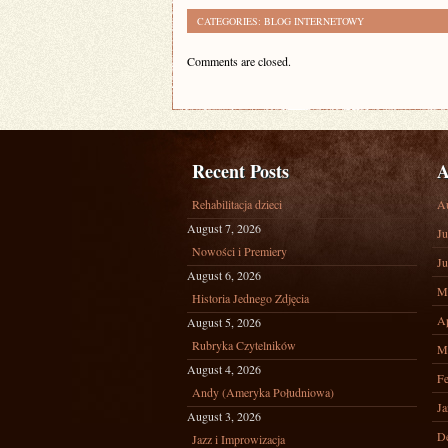
CATEGORIES:
BLOG INTERNETOWY
Comments are closed.
Recent Posts
A
Rehabilitacja dzieci
A
August 7, 2026
Ju
Nowości i Premiery
Ju
August 6, 2026
M
Historia Jednego Zdjęcia
Ap
August 5, 2026
Rubryka Czytelników
M
August 4, 2026
Fe
Andy (Ameryka Południowa)
Ja
August 3, 2026
D
Jazz i Improwizacja