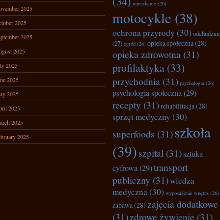
(34)
mieszkanie
(26)
ovember 2025
motocykle
(38)
tober 2025
ochrona przyrody
(30)
odchudzan
ptember 2025
opieka społeczna
(28)
(27)
ogród
(26)
ugust 2025
opieka zdrowotna
(31)
profilaktyka
(33)
ly 2025
przychodnia
(31)
ne 2025
psychologia
(26)
psychologia społeczna
(29)
ay 2025
recepty
(31)
rehabilitacja
(28)
ril 2025
sprzęt medyczny
(30)
arch 2025
szkoła
superfoods
(31)
bruary 2025
(39)
szpital
(31)
sztuka
transport
cyfrowa
(29)
publiczny
(31)
wiedza
medyczna
(30)
wyposażenie wnętrz
(26)
zajęcia dodatkowe
zabawa
(28)
(31)
zdrowe żywienie
(31)