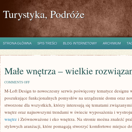
Turystyka, Podróże
STRONA GŁÓWNA
SPIS TREŚCI
BLOG INTERNETOWY
ARCHIWUM
TA
Małe wnętrza – wielkie rozwiąza
ON
COMMENTS OFF
MAŁE
M-Loft Design to nowoczesny serwis poświęcony tematyce designu wn
WNĘTRZA
–
poszukujące funkcjonalnych pomysłów na urządzenie domu oraz no
WIELKIE
ROZWIĄZANIA
stworzone dla wszystkich, którzy interesują się tematami związanymi
wnętrz oraz najnowszymi trendami w świecie wyposażenia i wystroj
wnętrz
i Zrównoważone i eko wnętrza. Na stronie można znaleźć pra
stylowych aranżacji, które pomagają stworzyć komfortowe miejsce do