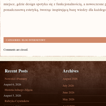
miejsce, gdzie design spotyka się z funkcjonalnością, a nowoczesne 
ponadczasową estetyką, tworząc inspirującą bazę wiedzy dla każdeg
CATEGORIES:
BLOG INTERNETOWY
Comments are closed.
Recent Posts
Archives
Nowości i Premiery
August 2026
August 6, 2026
July 2026
Historia Jednego Zdjęcia
June 2026
August 5, 2026
May 2026
Rubryka Czytelników