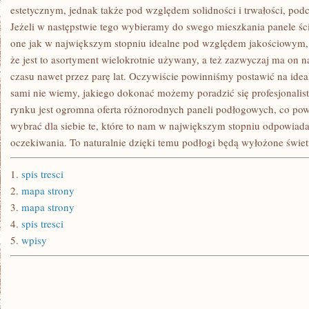
KOMINKI
estetycznym, jednak także pod względem solidności i trwałości, pod
ELEKTRYCZNE
Jeżeli w następstwie tego wybieramy do swego mieszkania panele ści
ORAZ
KOMINKI
one jak w największym stopniu idealne pod względem jakościowym,
NA
DREWNO
że jest to asortyment wielokrotnie używany, a też zazwyczaj ma on n
czasu nawet przez parę lat. Oczywiście powinniśmy postawić na idea
sami nie wiemy, jakiego dokonać możemy poradzić się profesjonalisty
rynku jest ogromna oferta różnorodnych paneli podłogowych, co po
wybrać dla siebie te, które to nam w największym stopniu odpowiadaj
oczekiwania. To naturalnie dzięki temu podłogi będą wyłożone świe
1.
spis tresci
2.
mapa strony
3.
mapa strony
4.
spis tresci
5.
wpisy