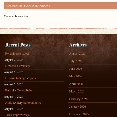
CATEGORIES:
BLOG INTERNETOWY
Comments are closed.
Recent Posts
Archives
Rehabilitacja dzieci
August 2026
August 7, 2026
July 2026
Nowości i Premiery
June 2026
August 6, 2026
May 2026
Historia Jednego Zdjęcia
April 2026
August 5, 2026
Rubryka Czytelników
March 2026
August 4, 2026
February 2026
Andy (Ameryka Południowa)
January 2026
August 3, 2026
December 2025
Jazz i Improwizacja