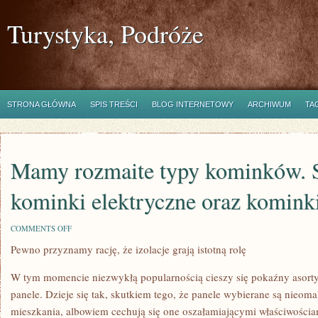
Turystyka, Podróże
STRONA GŁÓWNA
SPIS TREŚCI
BLOG INTERNETOWY
ARCHIWUM
TA
Mamy rozmaite typy kominków. S
kominki elektryczne oraz komink
ON
COMMENTS OFF
MAMY
Pewno przyznamy rację, że izolacje grają istotną rolę
ROZMAITE
TYPY
KOMINKÓW.
W tym momencie niezwykłą popularnością cieszy się pokaźny asorty
SĄ
W
panele. Dzieje się tak, skutkiem tego, że panele wybierane są nie
STANIE
mieszkania, albowiem cechują się one oszałamiającymi właściwościa
BYĆ