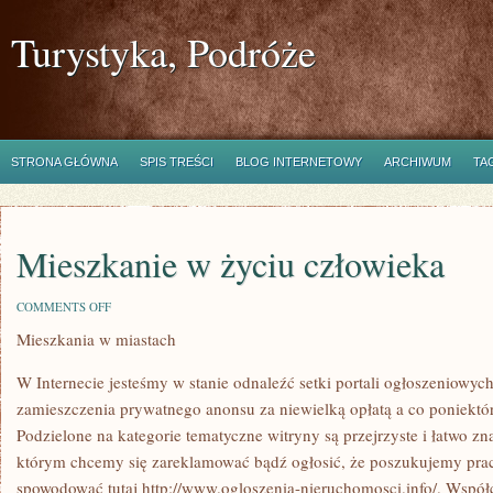
Turystyka, Podróże
STRONA GŁÓWNA
SPIS TREŚCI
BLOG INTERNETOWY
ARCHIWUM
TA
Mieszkanie w życiu człowieka
ON
COMMENTS OFF
MIESZKANIE
Mieszkania w miastach
W
ŻYCIU
CZŁOWIEKA
W Internecie jesteśmy w stanie odnaleźć setki portali ogłoszeniowy
zamieszczenia prywatnego anonsu za niewielką opłatą a co poniektór
Podzielone na kategorie tematyczne witryny są przejrzyste i łatwo zn
którym chcemy się zareklamować bądź ogłosić, że poszukujemy prac
spowodować tutaj http://www.ogloszenia-nieruchomosci.info/. Współ