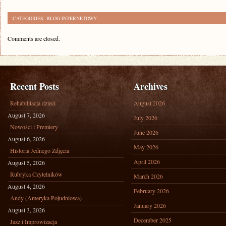
CATEGORIES:
BLOG INTERNETOWY
Comments are closed.
Recent Posts
Archives
Rehabilitacja dzieci
August 2026
August 7, 2026
July 2026
Nowości i Premiery
June 2026
August 6, 2026
May 2026
Historia Jednego Zdjęcia
April 2026
August 5, 2026
Rubryka Czytelników
March 2026
August 4, 2026
February 2026
Andy (Ameryka Południowa)
January 2026
August 3, 2026
December 2025
Jazz i Improwizacja