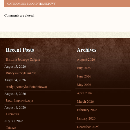
CATEGORIES:
BLOG INTERNETOWY
Comments are closed.
Recent Posts
Archives
Historia Jednego Zdjęcia
August 2026
August 5, 2026
July 2026
Rubryka Czytelników
June 2026
August 4, 2026
May 2026
Andy (Ameryka Południowa)
April 2026
August 3, 2026
Jazz i Improwizacja
March 2026
August 1, 2026
February 2026
Literatura
January 2026
July 30, 2026
December 2025
Tatuaże