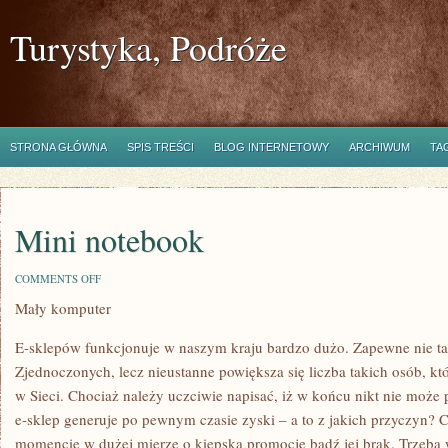
Turystyka, Podróże
STRONA GŁÓWNA
SPIS TREŚCI
BLOG INTERNETOWY
ARCHIWUM
TA
Mini notebook
ON
COMMENTS OFF
MINI
Mały komputer
NOTEBOOK
E-sklepów funkcjonuje w naszym kraju bardzo dużo. Zapewne nie ta
Zjednoczonych, lecz nieustanne powiększa się liczba takich osób, któ
w Sieci. Chociaż należy uczciwie napisać, iż w końcu nikt nie może 
e-sklep generuje po pewnym czasie zyski – a to z jakich przyczyn? 
momencie w dużej mierze o kiepską promocję bądź jej brak. Trzeba 