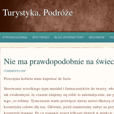
Turystyka, Podróże
STRONA GŁÓWNA
SPIS TREŚCI
BLOG INTERNETOWY
ARCHIWUM
TA
Nie ma prawdopodobnie na świec
ON
COMMENTS OFF
NIE
Przeciętna kobieta umie kupować de facto
MA
PRAWDOPODOBNIE
NA
Stosowanie wszelkiego typu mazideł i farmaceutyków do twarzy, włos
ŚWIECIE
KOBIETY
tak ewidentnym, że czasem zdajemy się robić to automatycznie, nie
tego, co robimy. Tymczasem warto poświęcić nieraz nawet dłuższą 
kosmetyku celowo dla nas. Głównie, jeżeli zamierzamy nabyć na prz
kosmetyki barwne. Po co zostawić nawet kilkaset złotych w punkcie 