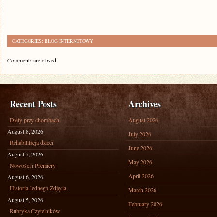
CATEGORIES:
BLOG INTERNETOWY
Comments are closed.
Recent Posts
Archives
Diety przy chorobach
August 2026
August 8, 2026
July 2026
Rehabilitacja dzieci
June 2026
August 7, 2026
May 2026
Nowości i Premiery
April 2026
August 6, 2026
Historia Jednego Zdjęcia
March 2026
August 5, 2026
February 2026
Rubryka Czytelników