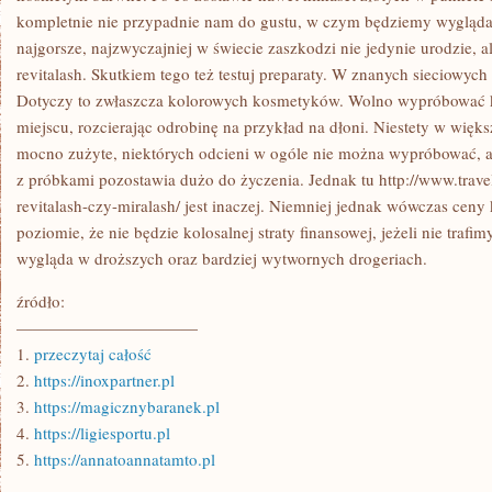
kompletnie nie przypadnie nam do gustu, w czym będziemy wygląda
najgorsze, najzwyczajniej w świecie zaszkodzi nie jedynie urodzie, a
revitalash. Skutkiem tego też testuj preparaty. W znanych sieciowych d
Dotyczy to zwłaszcza kolorowych kosmetyków. Wolno wypróbować ko
miejscu, rozcierając odrobinę na przykład na dłoni. Niestety w więk
mocno zużyte, niektórych odcieni w ogóle nie można wypróbować, 
z próbkami pozostawia dużo do życzenia. Jednak tu http://www.trave
revitalash-czy-miralash/ jest inaczej. Niemniej jednak wówczas cen
poziomie, że nie będzie kolosalnej straty finansowej, jeżeli nie trafi
wygląda w droższych oraz bardziej wytwornych drogeriach.
źródło:
———————————
1.
przeczytaj całość
2.
https://inoxpartner.pl
3.
https://magicznybaranek.pl
4.
https://ligiesportu.pl
5.
https://annatoannatamto.pl