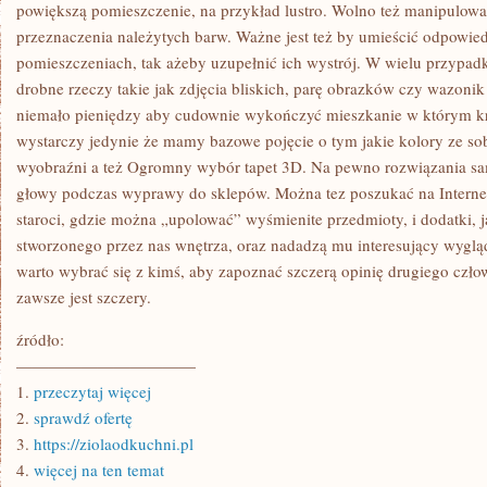
NA
powiększą pomieszczenie, na przykład lustro. Wolno też manipulo
SAMOCHÓD,
przeznaczenia należytych barw. Ważne jest też by umieścić odpowie
WIATA,
KOMÓRKA
pomieszczeniach, tak ażeby uzupełnić ich wystrój. W wielu przypad
NA
drobne rzeczy takie jak zdjęcia bliskich, parę obrazków czy wazoni
NARZĘDZIA,
GIGANTYCZNA
niemało pieniędzy aby cudownie wykończyć mieszkanie w którym kr
HALA
MAGAZYNOWA
wystarczy jedynie że mamy bazowe pojęcie o tym jakie kolory ze sob
wyobraźni a też Ogromny wybór tapet 3D. Na pewno rozwiązania s
głowy podczas wyprawy do sklepów. Można tez poszukać na Internec
staroci, gdzie można „upolować” wyśmienite przedmioty, i dodatki, j
stworzonego przez nas wnętrza, oraz nadadzą mu interesujący wygląd
warto wybrać się z kimś, aby zapoznać szczerą opinię drugiego czł
zawsze jest szczery.
źródło:
———————————
1.
przeczytaj więcej
2.
sprawdź ofertę
3.
https://ziolaodkuchni.pl
4.
więcej na ten temat