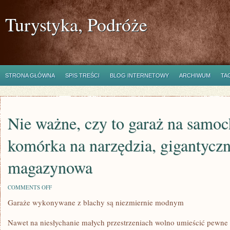
Turystyka, Podróże
STRONA GŁÓWNA
SPIS TREŚCI
BLOG INTERNETOWY
ARCHIWUM
TA
Nie ważne, czy to garaż na samoc
komórka na narzędzia, gigantyczn
magazynowa
ON
COMMENTS OFF
NIE
Garaże wykonywane z blachy są niezmiernie modnym
WAŻNE,
CZY
TO
Nawet na niesłychanie małych przestrzeniach wolno umieścić pewne 
GARAŻ