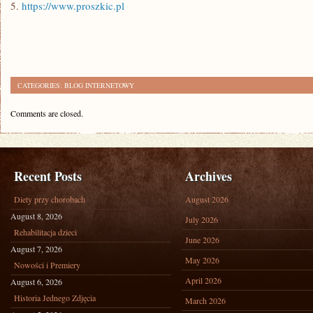
5.
https://www.proszkic.pl
CATEGORIES:
BLOG INTERNETOWY
Comments are closed.
Recent Posts
Archives
Diety przy chorobach
August 2026
August 8, 2026
July 2026
Rehabilitacja dzieci
June 2026
August 7, 2026
May 2026
Nowości i Premiery
April 2026
August 6, 2026
Historia Jednego Zdjęcia
March 2026