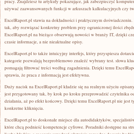
pracy. Znajdziesz tu artykuły pokazujące, jak zabezpieczyć komputer,
używać zaawansowanych funkcji w arkuszach kalkulacyjnych czy two
ExcelRaport.pl stawia na dokładności i praktycznym doświadczeniu.
tak, aby rozwiązać konkretny problem przy ograniczonej ilości zbę
ExcelRaport.pl na bieżąco obserwują nowości w branży IT, dzięki cz
czasie informacje, a nie nieaktualne opisy.
ExcelRaport.pl to także intuicyjny interfejs, który przyspiesza dotarc
kategorie pozwalają bezproblemowo znaleźć wybrany test. słowa kl
pomagają filtrować treści według zagadnienia. Dzięki temu ExcelRapo
sprawia, że praca z informacją jest efektywna.
Duży nacisk na ExcelRaport.pl kładzie się na realnym użyciu opisan
jest przygotowany tak, by krok po kroku przeprowadzić czytelnika od
działania, aż po efekt końcowy. Dzięki temu ExcelRaport.pl nie jest t
konkretne kliknięcia.
ExcelRaport.pl to doskonałe miejsce dla autodidaktyków, specjalistów
które chcą podnieść kompetencje cyfrowe. Poradniki dostępne na s