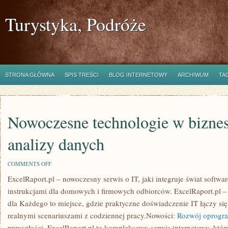
Turystyka, Podróże
STRONA GŁÓWNA
SPIS TREŚCI
BLOG INTERNETOWY
ARCHIWUM
TA
Nowoczesne technologie w biznesi
analizy danych
ON
COMMENTS OFF
NOWOCZESNE
ExcelRaport.pl – nowoczesny serwis o IT, jaki integruje świat softwa
TECHNOLOGIE
W
instrukcjami dla domowych i firmowych odbiorców. ExcelRaport.pl –
BIZNESIE
I
dla Każdego to miejsce, gdzie praktyczne doświadczenie IT łączy si
BIG
realnymi scenariuszami z codziennej pracy.Nowości:
Rozwój oprogr
DATA
I
przyszłości. ExcelRaport.pl to kompleksowy serwis internetowy, któr