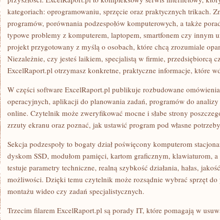
ANALIZY
kategoriach: oprogramowaniu, sprzęcie oraz praktycznych trikach. Zn
DANYCH
programów, porównania podzespołów komputerowych, a także poradn
typowe problemy z komputerem, laptopem, smartfonem czy innym ur
projekt przygotowany z myślą o osobach, które chcą zrozumiale opa
Niezależnie, czy jesteś laikiem, specjalistą w firmie, przedsiębiorcą
ExcelRaport.pl otrzymasz konkretne, praktyczne informacje, które w
W części software ExcelRaport.pl publikuje rozbudowane omówienia
operacyjnych, aplikacji do planowania zadań, programów do analizy
online. Czytelnik może zweryfikować mocne i słabe strony poszczegól
zrzuty ekranu oraz poznać, jak ustawić program pod własne potrzeby
Sekcja podzespoły to bogaty dział poświęcony komputerom stacjon
dyskom SSD, modułom pamięci, kartom graficznym, klawiaturom, a t
testuje parametry techniczne, realną szybkość działania, hałas, jako
możliwości. Dzięki temu czytelnik może rozsądnie wybrać sprzęt do 
montażu wideo czy zadań specjalistycznych.
Trzecim filarem ExcelRaport.pl są porady IT, które pomagają w usuwa