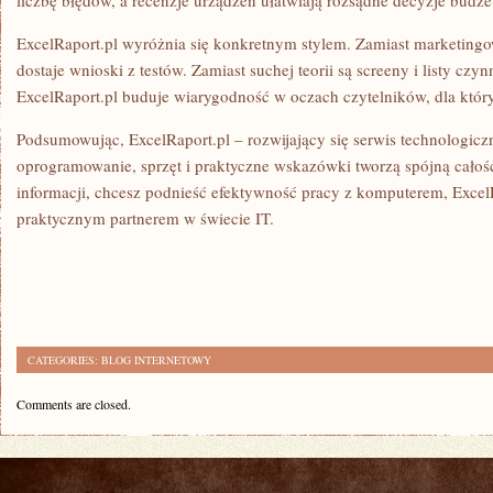
liczbę błędów, a recenzje urządzeń ułatwiają rozsądne decyzje budże
ExcelRaport.pl wyróżnia się konkretnym stylem. Zamiast marketing
dostaje wnioski z testów. Zamiast suchej teorii są screeny i listy czy
ExcelRaport.pl buduje wiarygodność w oczach czytelników, dla któryc
Podsumowując, ExcelRaport.pl – rozwijający się serwis technologiczn
oprogramowanie, sprzęt i praktyczne wskazówki tworzą spójną całość.
informacji, chcesz podnieść efektywność pracy z komputerem, ExcelR
praktycznym partnerem w świecie IT.
CATEGORIES:
BLOG INTERNETOWY
Comments are closed.