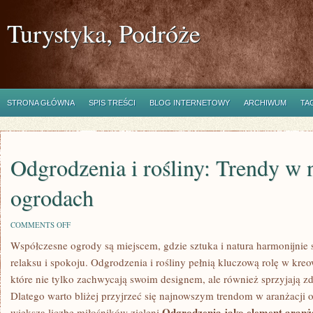
Turystyka, Podróże
STRONA GŁÓWNA
SPIS TREŚCI
BLOG INTERNETOWY
ARCHIWUM
TA
Odgrodzenia i rośliny: Trendy w
ogrodach
ON
COMMENTS OFF
ODGRODZENIA
Współczesne ogrody są miejscem, gdzie sztuka i natura harmonijnie s
I
ROŚLINY:
⁣relaksu i spokoju. Odgrodzenia i rośliny pełnią kluczową rolę​ w k
TRENDY
W
które nie tylko zachwycają swoim designem, ale również sprzyjają zd
NOWOCZESNYCH
Dlatego warto bliżej⁢ przyjrzeć się najnowszym trendom w aranżacji o
OGRODACH
Odgrodzenia ​jako element ⁢aranż
większą liczbę miłośników zieleni.