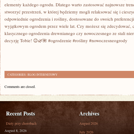
elementy każdego ogrodu. Dlatego warto zastosować najnowsze ​tren
stworzyć przestrzeń, w której będziemy mogli relaksować się i cieszy
odpowiednie ogrodzenia ⁣i rośliny, dostosowane ‌do swoich preferencji 
wyjątkowym ogrodem przez wiele lat. Czy możesz się zdecydować, c
klasycznego ogrodzenia drewnianego czy nowoczesnego ze stali nie
decyzję Tobie! 😉🌿🌺⁢ #ogrodzenie #rośliny #nowoczesneogrody
CATEGORIES:
BLOG INTERNETOWY
Comments are closed.
Recent Posts
Archives
Diety przy chorobach
August 2026
August 8, 2026
July 2026