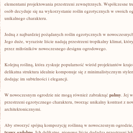
elementami⁣ projektowania przestrzeni zewnętrznych. Współczesne tr
osób decyduje się na wykorzystanie roślin egzotycznych w swoich o
unikalnego charakteru.
Jedną z najbardziej pożądanych roślin egzotycznych w nowoczesnych
Jego duże, wyraziste liście nadają przestrzeni tropikalny klimat, któr
przez miłośników nowoczesnego ‌designu ogrodowego.
Kolejną rośliną,‌ która zyskuje popularność wśród projektantów krajo
delikatna struktura idealnie komponuje się z minimalistycznym styl
dodając​ im subtelności i elegancji.
palmy
W nowoczesnym⁢ ogrodzie nie‍ mogą również zabraknąć
. Jej 
przestrzeni egzotycznego charakteru, tworząc unikalny kontrast z 
architektonicznymi.
Aby stworzyć spójną kompozycję roślinną w nowoczesnym ogrodzie, 
trawy ozdobne
. Ich delikatne, pionowe liście dodadzą przestrzeni lek