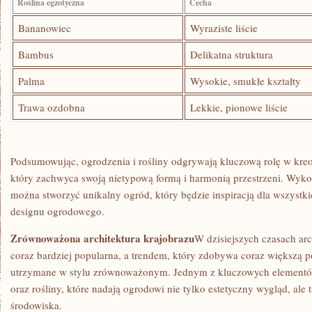
Roślina ⁢egzotyczna
Cecha
Bananowiec
Wyraziste liście
Bambus
Delikatna struktura
Palma
Wysokie, smukłe‌ kształty
Trawa ozdobna
Lekkie, pionowe liście
Podsumowując, ogrodzenia i rośliny odgrywają kluczową⁣ rolę w ⁣k
który zachwyca ​swoją nietypową formą i harmonią przestrzeni. Wyko
można stworzyć unikalny⁣ ogród, który będzie inspiracją​ dla wszyst
designu ogrodowego.
Zrównoważona architektura krajobrazu
W dzisiejszych czasach arch
coraz ‍bardziej popularna, a trendem, który zdobywa coraz większą pop
utrzymane w stylu zrównoważonym.​ Jednym⁣ z kluczowych elementó
oraz rośliny, które nadają ogrodowi nie tylko estetyczny wygląd, ale 
środowiska.