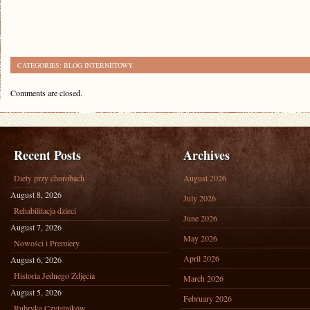
CATEGORIES:
BLOG INTERNETOWY
Comments are closed.
Recent Posts
Archives
Diety przy chorobach
August 2026
August 8, 2026
July 2026
Rehabilitacja dzieci
June 2026
August 7, 2026
May 2026
Nowości i Premiery
April 2026
August 6, 2026
Historia Jednego Zdjęcia
March 2026
August 5, 2026
February 2026
Rubryka Czytelników