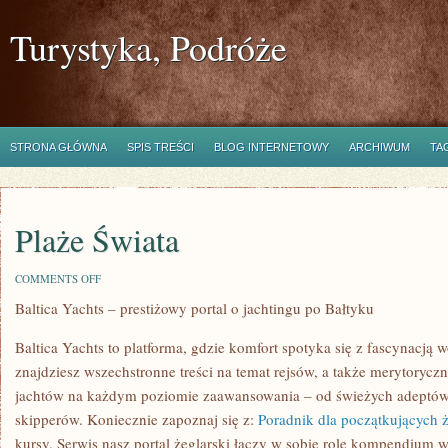
Turystyka, Podróże
STRONA GŁÓWNA
SPIS TREŚCI
BLOG INTERNETOWY
ARCHIWUM
TA
Plaże Świata
ON
COMMENTS OFF
PLAŻE
Baltica Yachts – prestiżowy portal o jachtingu po Bałtyku
ŚWIATA
Baltica Yachts to platforma, gdzie komfort spotyka się z fascynacją w
znajdziesz wszechstronne treści na temat rejsów, a także merytoryc
jachtów na każdym poziomie zaawansowania – od świeżych adeptów
skipperów. Koniecznie zapoznaj się z:
Poradnik dla początkujących 
kursy. Serwis nasz portal żeglarski łączy w sobie rolę kompendium