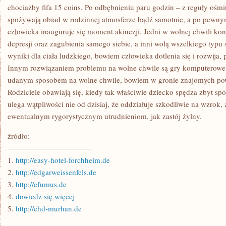
DLA
chociażby fifa 15 coins. Po odbębnieniu paru godzin – z reguły ośm
RODZICÓW
spożywają obiad w rodzinnej atmosferze bądź samotnie, a po pewny
człowieka inauguruje się moment akinezji. Jedni w wolnej chwili ko
depresji oraz zagubienia samego siebie, a inni wolą wszelkiego typu s
wyniki dla ciała ludzkiego, bowiem człowieka dotlenia się i rozwija
Innym rozwiązaniem problemu na wolne chwile są gry komputerowe. T
udanym sposobem na wolne chwile, bowiem w gronie znajomych powo
Rodziciele obawiają się, kiedy tak właściwie dziecko spędza zbyt spo
ulega wątpliwości nie od dzisiaj, że oddziałuje szkodliwie na wzrok, 
ewentualnym rygorystycznym utrudnieniom, jak zastój żylny.
źródło:
———————————
1.
http://easy-hotel-forchheim.de
2.
http://edgarweissenfels.de
3.
http://efumus.de
4.
dowiedz się więcej
5.
http://ehd-murhan.de