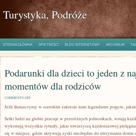
Turystyka, Podróże
STRONA GŁÓWNA
SPIS TREŚCI
BLOG INTERNETOWY
ARCHIWUM
TA
Podarunki dla dzieci to jeden z n
momentów dla rodziców
ON
COMMENTS OFF
PODARUNKI
Jeśli tłumaczymy w szerokim zakresie nam legendarne pojęcie, jakim
DLA
DZIECI
TO
Setki ludzi na globie pracuje w przeróżnych jednostkach, wstają każd
JEDEN
Z
wykonują wszystkie rytuały, jakie towarzyszą każdorazowej pielęgna
NAJPIĘKNIEJSZYCH
się w miejsce, gdzie aktywują zyski niezbędne do utrzymania domu 
MOMENTÓW