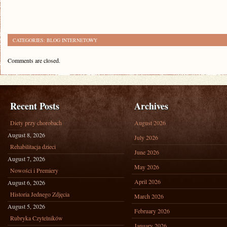
CATEGORIES:
BLOG INTERNETOWY
Comments are closed.
Recent Posts
Archives
Diety przy chorobach
August 2026
August 8, 2026
July 2026
Rehabilitacja dzieci
June 2026
August 7, 2026
May 2026
Nowości i Premiery
April 2026
August 6, 2026
Historia Jednego Zdjęcia
March 2026
August 5, 2026
February 2026
Rubryka Czytelników
January 2026