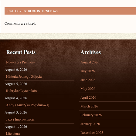
CATEGORIES:
BLOG INTERNETOWY
Comments are closed.
Recent Posts
Archives
Nowości i Premiery
August 2026
August 6, 2026
July 2026
Historia Jednego Zdjęcia
June 2026
August 5, 2026
May 2026
Rubryka Czytelników
April 2026
August 4, 2026
Andy (Ameryka Południowa)
March 2026
August 3, 2026
February 2026
Jazz i Improwizacja
January 2026
August 1, 2026
December 2025
Literatura