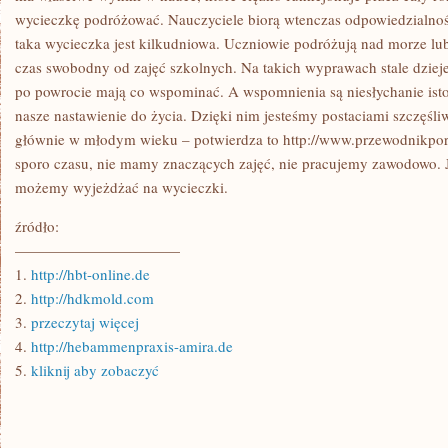
wycieczkę podróżować. Nauczyciele biorą wtenczas odpowiedzialno
taka wycieczka jest kilkudniowa. Uczniowie podróżują nad morze lub
czas swobodny od zajęć szkolnych. Na takich wyprawach stale dziej
po powrocie mają co wspominać. A wspomnienia są niesłychanie istot
nasze nastawienie do życia. Dzięki nim jesteśmy postaciami szczęś
głównie w młodym wieku – potwierdza to http://www.przewodnikpo
sporo czasu, nie mamy znaczących zajęć, nie pracujemy zawodowo. 
możemy wyjeżdżać na wycieczki.
źródło:
———————————
1.
http://hbt-online.de
2.
http://hdkmold.com
3.
przeczytaj więcej
4.
http://hebammenpraxis-amira.de
5.
kliknij aby zobaczyć