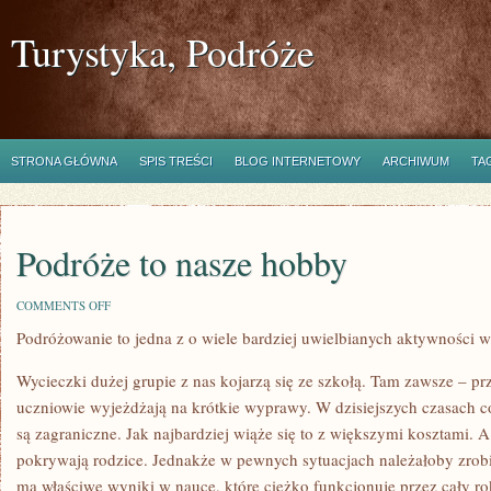
Turystyka, Podróże
STRONA GŁÓWNA
SPIS TREŚCI
BLOG INTERNETOWY
ARCHIWUM
TA
Podróże to nasze hobby
ON
COMMENTS OFF
PODRÓŻE
Podróżowanie to jedna z o wiele bardziej uwielbianych aktywności 
TO
NASZE
HOBBY
Wycieczki dużej grupie z nas kojarzą się ze szkołą. Tam zawsze – pr
uczniowie wyjeżdżają na krótkie wyprawy. W dzisiejszych czasach co
są zagraniczne. Jak najbardziej wiąże się to z większymi kosztami.
pokrywają rodzice. Jednakże w pewnych sytuacjach należałoby zrobi
ma właściwe wyniki w nauce, które ciężko funkcjonuje przez cały rok