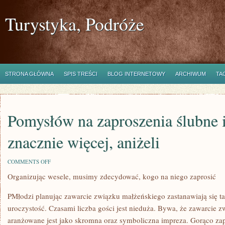
Turystyka, Podróże
STRONA GŁÓWNA
SPIS TREŚCI
BLOG INTERNETOWY
ARCHIWUM
TA
Pomysłów na zaproszenia ślubne i
znacznie więcej, aniżeli
ON
COMMENTS OFF
POMYSŁÓW
Organizując wesele, musimy zdecydować, kogo na niego zaprosić
NA
ZAPROSZENIA
ŚLUBNE
PMłodzi planując zawarcie związku małżeńskiego zastanawiają się 
ISTNIEJE
ZNACZNIE
uroczystość. Czasami liczba gości jest nieduża. Bywa, że zawarcie 
WIĘCEJ,
aranżowane jest jako skromna oraz symboliczna impreza. Gorąco zapr
ANIŻELI