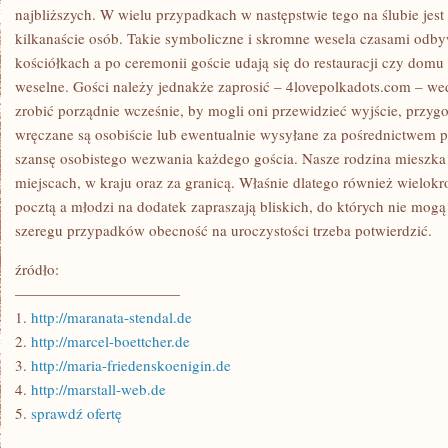
najbliższych. W wielu przypadkach w następstwie tego na ślubie jest n
kilkanaście osób. Takie symboliczne i skromne wesela czasami odby
kościółkach a po ceremonii goście udają się do restauracji czy domu
weselne. Gości należy jednakże zaprosić – 4lovepolkadots.com – wed
zrobić porządnie wcześnie, by mogli oni przewidzieć wyjście, przyg
wręczane są osobiście lub ewentualnie wysyłane za pośrednictwem po
szansę osobistego wezwania każdego gościa. Nasze rodzina mieszka
miejscach, w kraju oraz za granicą. Właśnie dlatego również wielokr
pocztą a młodzi na dodatek zapraszają bliskich, do których nie mogą
szeregu przypadków obecność na uroczystości trzeba potwierdzić.
źródło:
———————————
1.
http://maranata-stendal.de
2.
http://marcel-boettcher.de
3.
http://maria-friedenskoenigin.de
4.
http://marstall-web.de
5.
sprawdź ofertę