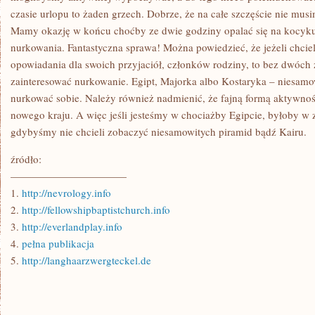
czasie urlopu to żaden grzech. Dobrze, że na całe szczęście nie mus
Mamy okazję w końcu choćby ze dwie godziny opalać się na kocyku
nurkowania. Fantastyczna sprawa! Można powiedzieć, że jeżeli chci
opowiadania dla swoich przyjaciół, członków rodziny, to bez dwóch
zainteresować nurkowanie. Egipt, Majorka albo Kostaryka – niesamo
nurkować sobie. Należy również nadmienić, że fajną formą aktywnoś
nowego kraju. A więc jeśli jesteśmy w chociażby Egipcie, byłoby w
gdybyśmy nie chcieli zobaczyć niesamowitych piramid bądź Kairu.
źródło:
———————————
1.
http://nevrology.info
2.
http://fellowshipbaptistchurch.info
3.
http://everlandplay.info
4.
pełna publikacja
5.
http://langhaarzwergteckel.de