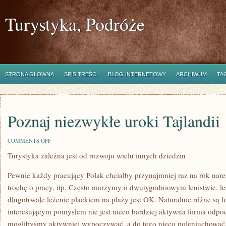
Turystyka, Podróże
STRONA GŁÓWNA
SPIS TREŚCI
BLOG INTERNETOWY
ARCHIWUM
TA
Poznaj niezwykłe uroki Tajlandii
ON
COMMENTS OFF
POZNAJ
Turystyka zależna jest od rozwoju wielu innych dziedzin
NIEZWYKŁE
UROKI
TAJLANDII
Pewnie każdy pracujący Polak chciałby przynajmniej raz na rok nar
trochę o pracy, itp. Często marzymy o dwutygodniowym lenistwie, lec
długotrwałe leżenie plackiem na plaży jest OK. Naturalnie różne są l
interesującym pomysłem nie jest nieco bardziej aktywna forma odpo
moglibyśmy aktywniej wypoczywać, a do tego nieco poleniuchować.