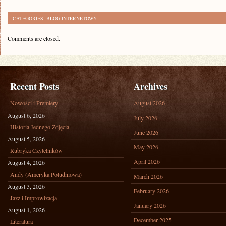
CATEGORIES:
BLOG INTERNETOWY
Comments are closed.
Recent Posts
Archives
Nowości i Premiery
August 2026
August 6, 2026
July 2026
Historia Jednego Zdjęcia
June 2026
August 5, 2026
May 2026
Rubryka Czytelników
April 2026
August 4, 2026
Andy (Ameryka Południowa)
March 2026
August 3, 2026
February 2026
Jazz i Improwizacja
January 2026
August 1, 2026
December 2025
Literatura