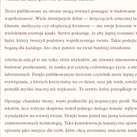
Treści publikowane na stronie mogą również pomagać w budowaniu s
współczesność. Wiele dzisiejszych debat — dotyczących sztucznej inte
klimatu, medycyny czy eksploracji kosmosu — ma swoje korzenie w
wieloletnim rozwoju nauki. Serwis pokazuje, że aby lepiej rozumieć t
ludzi, którzy tworzyli podstawy współczesnego świata. Takie podejś
bogatą dla każdego, kto chce patrzeć na świat bardziej świadomie.
zsbelecin.edu.pl to nie tylko zbiór artykułów, ale również internet
budować przekonanie, że nauka jest częścią codziennego życia, a ni
laboratoriach. Dzięki publikowanym treściom czytelnik może lepiej z
rozwiązania, z których korzystamy na co dzień, oraz jak wiele zawd
potrafili myśleć inaczej niż większość. To serwis, który porządkuje w
Opisując charakter strony, warto podkreślić jej inspiracyjny profil. N
tekstów, lecz witryna skupiona wokół jednego dużego tematu: wpływ
wynalazków na rozwój świata. Dzięki temu portal ma jasną tożsamo
zainteresowanych technologią. Taka konsekwencja tematyczna sprawia
opisania jako miejsce dla osób, które chcą zrozumieć znaczenie nauk