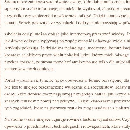
Strona może zainteresować również osoby, które lubią mało znane hi
są nie tylko suche informacje, ale także tło wydarzeń, charakter pos
przypadku czy społeczne konsekwencje odkryć. Dzięki temu czyteln
tematu. Serwis pokazuje, że wynalazki i odkrycia nie powstają w próż
zsbelecin.edu.pl można opisać jako internetową przestrzeń wiedzy. J
jak dawne odkrycia wpływają na współczesność i dlaczego wiele z n
Artykuły pokazują, że dzisiejsza technologia, medycyna, komunikacj
kosmosu są efektem pracy wielu pokoleń ludzi, którzy mieli odwagę
przekaz sprawia, że strona może być atrakcyjna nie tylko dla miłośni
zainteresowanych edukacją.
Portal wyróżnia się tym, że łączy opowieści w formie przystępnej dl
Nie jest to miejsce przeznaczone wyłącznie dla specjalistów. Tekst
osoby, które dopiero zaczynają swoją przygodę z nauką, jak i czytel
znanych tematów z nowej perspektywy. Dzięki klarownemu przekazow
tych zagadnień, które na pierwszy rzut oka mogą wydawać się abstra
Na stronie ważne miejsce zajmuje również historia wynalazków. Cz
opowieści o przedmiotach, technologiach i rozwiązaniach, które stały