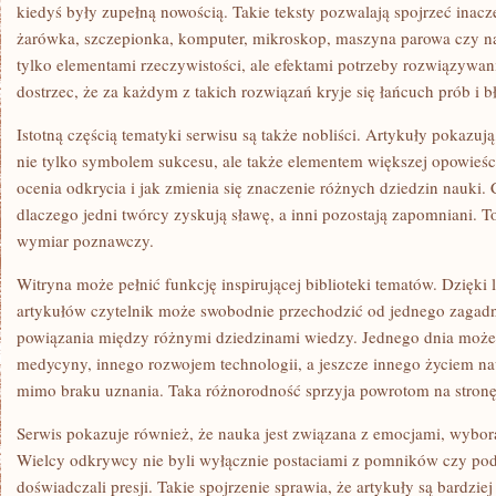
kiedyś były zupełną nowością. Takie teksty pozwalają spojrzeć inacze
żarówka, szczepionka, komputer, mikroskop, maszyna parowa czy na
tylko elementami rzeczywistości, ale efektami potrzeby rozwiązywa
dostrzec, że za każdym z takich rozwiązań kryje się łańcuch prób i b
Istotną częścią tematyki serwisu są także nobliści. Artykuły pokazuj
nie tylko symbolem sukcesu, ale także elementem większej opowieśc
ocenia odkrycia i jak zmienia się znaczenie różnych dziedzin nauki. 
dlaczego jedni twórcy zyskują sławę, a inni pozostają zapomniani. T
wymiar poznawczy.
Witryna może pełnić funkcję inspirującej biblioteki tematów. Dzięki 
artykułów czytelnik może swobodnie przechodzić od jednego zagadn
powiązania między różnymi dziedzinami wiedzy. Jednego dnia może z
medycyny, innego rozwojem technologii, a jeszcze innego życiem na
mimo braku uznania. Taka różnorodność sprzyja powrotom na stronę
Serwis pokazuje również, że nauka jest związana z emocjami, wybora
Wielcy odkrywcy nie byli wyłącznie postaciami z pomników czy pod
doświadczali presji. Takie spojrzenie sprawia, że artykuły są bardziej