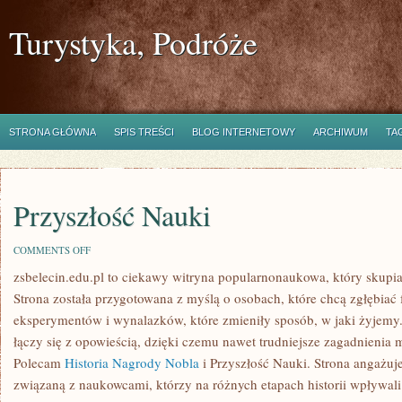
Turystyka, Podróże
STRONA GŁÓWNA
SPIS TREŚCI
BLOG INTERNETOWY
ARCHIWUM
TA
Przyszłość Nauki
ON
COMMENTS OFF
PRZYSZŁOŚĆ
zsbelecin.edu.pl to ciekawy witryna popularnonaukowa, który skupia
NAUKI
Strona została przygotowana z myślą o osobach, które chcą zgłębiać fa
eksperymentów i wynalazków, które zmieniły sposób, w jaki żyjemy
łączy się z opowieścią, dzięki czemu nawet trudniejsze zagadnienia m
Polecam
Historia Nagrody Nobla
i Przyszłość Nauki. Strona angażuj
związaną z naukowcami, którzy na różnych etapach historii wpływali