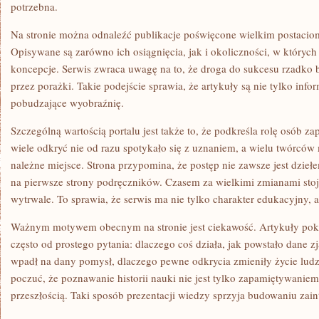
potrzebna.
Na stronie można odnaleźć publikacje poświęcone wielkim postaciom 
Opisywane są zarówno ich osiągnięcia, jak i okoliczności, w który
koncepcje. Serwis zwraca uwagę na to, że droga do sukcesu rzadko 
przez porażki. Takie podejście sprawia, że artykuły są nie tylko info
pobudzające wyobraźnię.
Szczególną wartością portalu jest także to, że podkreśla rolę osób z
wiele odkryć nie od razu spotykało się z uznaniem, a wielu twórców
należne miejsce. Strona przypomina, że postęp nie zawsze jest dziełem
na pierwsze strony podręczników. Czasem za wielkimi zmianami stoją
wytrwale. To sprawia, że serwis ma nie tylko charakter edukacyjny, 
Ważnym motywem obecnym na stronie jest ciekawość. Artykuły poka
często od prostego pytania: dlaczego coś działa, jak powstało dane z
wpadł na dany pomysł, dlaczego pewne odkrycia zmieniły życie ludz
poczuć, że poznawanie historii nauki nie jest tylko zapamiętywanie
przeszłością. Taki sposób prezentacji wiedzy sprzyja budowaniu zai