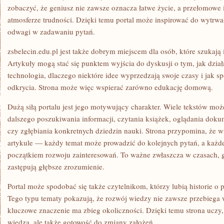
zobaczyć, że geniusz nie zawsze oznacza łatwe życie, a przełomowe i
atmosferze trudności. Dzięki temu portal może inspirować do wytrwa
odwagi w zadawaniu pytań.
zsbelecin.edu.pl jest także dobrym miejscem dla osób, które szukają 
Artykuły mogą stać się punktem wyjścia do dyskusji o tym, jak działa 
technologia, dlaczego niektóre idee wyprzedzają swoje czasy i jak 
odkrycia. Strona może więc wspierać zarówno edukację domową.
Dużą siłą portalu jest jego motywujący charakter. Wiele tekstów moż
dalszego poszukiwania informacji, czytania książek, oglądania do
czy zgłębiania konkretnych dziedzin nauki. Strona przypomina, że w
artykule — każdy temat może prowadzić do kolejnych pytań, a każde
początkiem rozwoju zainteresowań. To ważne zwłaszcza w czasach, g
zastępują głębsze zrozumienie.
Portal może spodobać się także czytelnikom, którzy lubią historie 
Tego typu tematy pokazują, że rozwój wiedzy nie zawsze przebiega
kluczowe znaczenie ma zbieg okoliczności. Dzięki temu strona uczy,
wiedza, ale także gotowość do zmiany założeń.