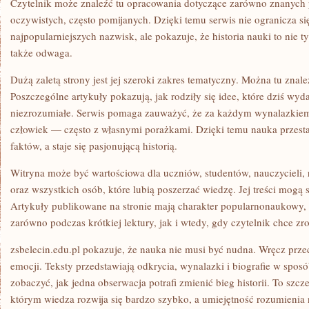
Czytelnik może znaleźć tu opracowania dotyczące zarówno znanych p
oczywistych, często pomijanych. Dzięki temu serwis nie ogranicza si
najpopularniejszych nazwisk, ale pokazuje, że historia nauki to nie
także odwaga.
Dużą zaletą strony jest jej szeroki zakres tematyczny. Można tu znale
Poszczególne artykuły pokazują, jak rodziły się idee, które dziś wyda
niezrozumiałe. Serwis pomaga zauważyć, że za każdym wynalazkiem,
człowiek — często z własnymi porażkami. Dzięki temu nauka przesta
faktów, a staje się pasjonującą historią.
Witryna może być wartościowa dla uczniów, studentów, nauczycieli,
oraz wszystkich osób, które lubią poszerzać wiedzę. Jej treści mogą sł
Artykuły publikowane na stronie mają charakter popularnonaukowy, 
zarówno podczas krótkiej lektury, jak i wtedy, gdy czytelnik chce zr
zsbelecin.edu.pl pokazuje, że nauka nie musi być nudna. Wręcz prz
emocji. Teksty przedstawiają odkrycia, wynalazki i biografie w spos
zobaczyć, jak jedna obserwacja potrafi zmienić bieg historii. To szc
którym wiedza rozwija się bardzo szybko, a umiejętność rozumienia na