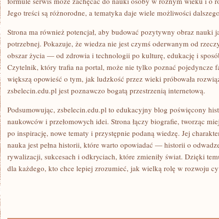
formule serwis może zachęcać do nauki osoby w różnym wieku i o 
Jego treści są różnorodne, a tematyka daje wiele możliwości dalszego
Strona ma również potencjał, aby budować pozytywny obraz nauki ja
potrzebnej. Pokazuje, że wiedza nie jest czymś oderwanym od rzecz
obszar życia — od zdrowia i technologii po kulturę, edukację i spos
Czytelnik, który trafia na portal, może nie tylko poznać pojedyncze f
większą opowieść o tym, jak ludzkość przez wieki próbowała rozwią
zsbelecin.edu.pl jest poznawczo bogatą przestrzenią internetową.
Podsumowując, zsbelecin.edu.pl to edukacyjny blog poświęcony hist
naukowców i przełomowych idei. Strona łączy biografie, tworząc mi
po inspirację, nowe tematy i przystępnie podaną wiedzę. Jej charakte
nauka jest pełna historii, które warto opowiadać — historii o odwadz
rywalizacji, sukcesach i odkryciach, które zmieniły świat. Dzięki te
dla każdego, kto chce lepiej zrozumieć, jak wielką rolę w rozwoju cy