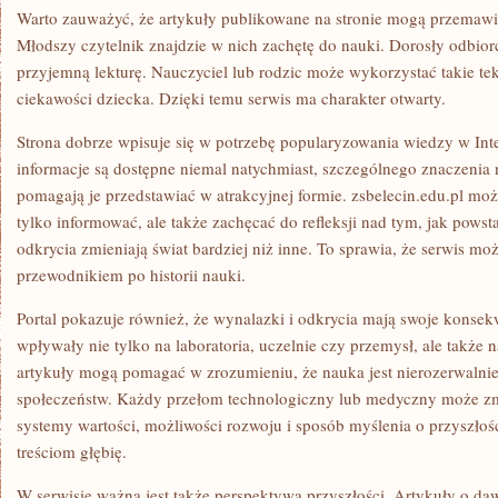
Warto zauważyć, że artykuły publikowane na stronie mogą przemawi
Młodszy czytelnik znajdzie w nich zachętę do nauki. Dorosły odbior
przyjemną lekturę. Nauczyciel lub rodzic może wykorzystać takie tek
ciekawości dziecka. Dzięki temu serwis ma charakter otwarty.
Strona dobrze wpisuje się w potrzebę popularyzowania wiedzy w Int
informacje są dostępne niemal natychmiast, szczególnego znaczenia n
pomagają je przedstawiać w atrakcyjnej formie. zsbelecin.edu.pl moż
tylko informować, ale także zachęcać do refleksji nad tym, jak powst
odkrycia zmieniają świat bardziej niż inne. To sprawia, że serwis m
przewodnikiem po historii nauki.
Portal pokazuje również, że wynalazki i odkrycia mają swoje konse
wpływały nie tylko na laboratoria, uczelnie czy przemysł, ale także 
artykuły mogą pomagać w zrozumieniu, że nauka jest nierozerwalni
społeczeństw. Każdy przełom technologiczny lub medyczny może zm
systemy wartości, możliwości rozwoju i sposób myślenia o przyszłośc
treściom głębię.
W serwisie ważna jest także perspektywa przyszłości. Artykuły o da