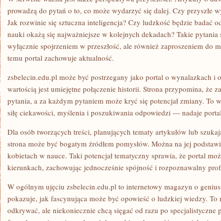
prowadzą do pytań o to, co może wydarzyć się dalej. Czy przyszłe 
Jak rozwinie się sztuczna inteligencja? Czy ludzkość będzie badać od
nauki okażą się najważniejsze w kolejnych dekadach? Takie pytania sp
wyłącznie spojrzeniem w przeszłość, ale również zaproszeniem do my
temu portal zachowuje aktualność.
zsbelecin.edu.pl może być postrzegany jako portal o wynalazkach i
wartością jest umiejętne połączenie historii. Strona przypomina, że
pytania, a za każdym pytaniem może kryć się potencjał zmiany. To 
siłę ciekawości, myślenia i poszukiwania odpowiedzi — nadaje portal
Dla osób tworzących treści, planujących tematy artykułów lub szukaj
strona może być bogatym źródłem pomysłów. Można na jej podstawi
kobietach w nauce. Taki potencjał tematyczny sprawia, że portal mo
kierunkach, zachowując jednocześnie spójność i rozpoznawalny profi
W ogólnym ujęciu zsbelecin.edu.pl to internetowy magazyn o genius
pokazuje, jak fascynująca może być opowieść o ludzkiej wiedzy. To m
odkrywać, ale niekoniecznie chcą sięgać od razu po specjalistyczne p