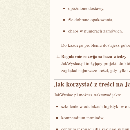
opóźnione dostawy,
źle dobrane opakowania,
chaos w numerach zamówień.
Do każdego problemu dostajesz gotowy
Regularnie rozwijana baza wiedzy
JakWyslac.pl to żyjący projekt, do k
zaglądać najnowsze treści, gdy tylko 
Jak korzystać z treści na 
JakWyslac.pl możesz traktować jako:
szkolenie w odcinkach logistyki w e
kompendium terminów,
centrum inspiracji dla swojego sklepu