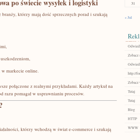
a po świecie wysyłek i logistyki
31
z branży, którzy mają dość sprzecznych porad i szukają
« Jul
Rekl
imi,
Odwiedź 
Zobacz 
ł uszkodzeniom,
Odwiedź
 w markecie online.
http://f
Zobacz 
awsze połączone z realnymi przykładami. Każdy artykuł na
Tutaj
 od razu pomagał w usprawnianiu procesów.
Tutaj
?
Blog
HTTP
WWW
łalności, którzy wchodzą w świat e-commerce i szukają