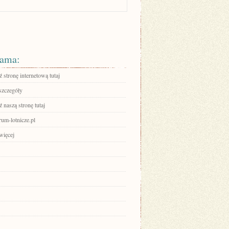
ama:
stronę internetową tutaj
szczegóły
 naszą stronę tutaj
orum-lotnicze.pl
więcej