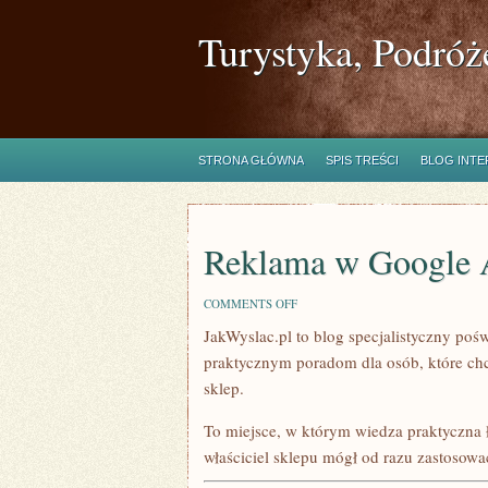
Turystyka, Podróż
STRONA GŁÓWNA
SPIS TREŚCI
BLOG INT
Reklama w Google 
ON
COMMENTS OFF
REKLAMA
JakWyslac.pl to blog specjalistyczny poś
W
GOOGLE
praktycznym poradom dla osób, które ch
ADS
I
sklep.
FACEBOOK
ADS
To miejsce, w którym wiedza praktyczna 
właściciel sklepu mógł od razu zastosowa