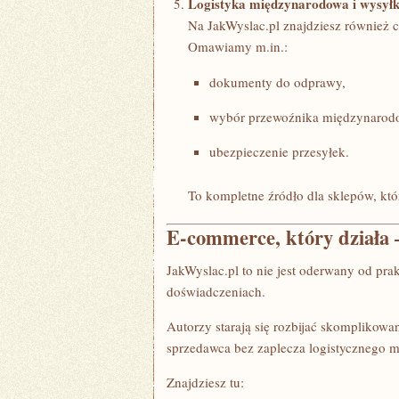
Logistyka międzynarodowa i wysyłk
Na JakWyslac.pl znajdziesz również c
Omawiamy m.in.:
dokumenty do odprawy,
wybór przewoźnika międzynarod
ubezpieczenie przesyłek.
To kompletne źródło dla sklepów, któ
E-commerce, który działa – 
JakWyslac.pl to nie jest oderwany od pra
doświadczeniach.
Autorzy starają się rozbijać skomplikowan
sprzedawca bez zaplecza logistycznego mó
Znajdziesz tu: