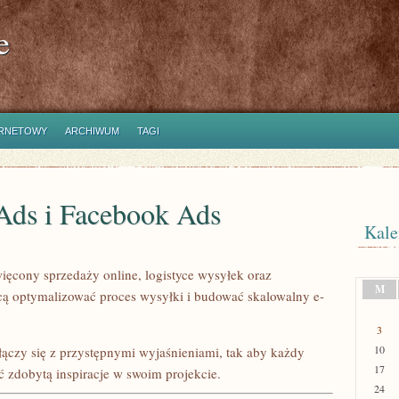
e
ERNETOWY
ARCHIWUM
TAGI
Ads i Facebook Ads
Kale
więcony sprzedaży online, logistyce wysyłek oraz
M
cą optymalizować proces wysyłki i budować skalowalny e-
3
10
łączy się z przystępnymi wyjaśnieniami, tak aby każdy
17
ć zdobytą inspiracje w swoim projekcie.
24