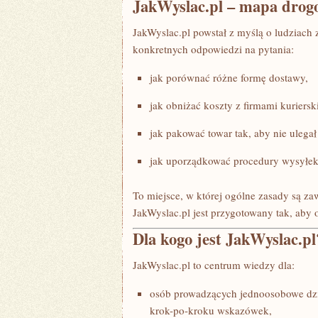
JakWyslac.pl – mapa drogow
JakWyslac.pl powstał z myślą o ludziach 
konkretnych odpowiedzi na pytania:
jak porównać różne formę dostawy,
jak obniżać koszty z firmami kuriersk
jak pakować towar tak, aby nie ulega
jak uporządkować procedury wysyłek
To miejsce, w której ogólne zasady są z
JakWyslac.pl jest przygotowany tak, aby
Dla kogo jest JakWyslac.pl
JakWyslac.pl to centrum wiedzy dla:
osób prowadzących jednoosobowe dzia
krok-po-kroku wskazówek,