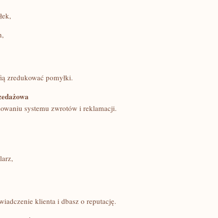
łek,
h,
fią zredukować pomyłki.
rzedażowa
owaniu systemu zwrotów i reklamacji.
larz,
adczenie klienta i dbasz o reputację.