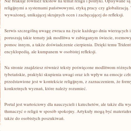
Nie brakuje również tekstów na temat religii i polityki. Opisywane są
religijnymi a systemami państwowymi, etyką pracy czy globalizacją.
wyważonej, unikającej skrajnych ocen i zachęcającej do refleksji.
Serwis szczególną uwagę zwraca na życie każdego dnia wierzących i
poruszają takie tematy jak modlitwa w zabieganym świecie, rozmowy 
pomoc innym, a także doświadczenie cierpienia. Dzięki temu Tridenti
encyklopedią, ale kumpanem w osobistej refleksji.
Na stronie znajdziesz również teksty poświęcone modlitwom różnych
tybetańskie, praktyki skupienia uwagi oraz ich wpływ na emocje czł
przedstawione jest w kontekście religijnym, z zaznaczeniem, że for
konkretnych wyznań, które należy rozumieć.
Portal jest wartościowy dla nauczycieli i katechetów, ale także dla
tłumaczyć o religii w sposób spokojny. Artykuły mogą być materiał
także do osobistych poszukiwań.