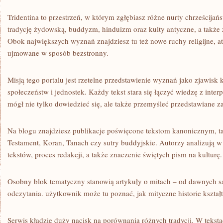
Tridentina to przestrzeń, w którym zgłębiasz różne nurty chrześcija
tradycję żydowską, buddyzm, hinduizm oraz kulty antyczne, a także
Obok największych wyznań znajdziesz tu też nowe ruchy religijne, at
ujmowane w sposób bezstronny.
Misją tego portalu jest rzetelne przedstawienie wyznań jako zjawisk k
społeczeństw i jednostek. Każdy tekst stara się łączyć wiedzę z inter
mógł nie tylko dowiedzieć się, ale także przemyśleć przedstawiane z
Na blogu znajdziesz publikacje poświęcone tekstom kanonicznym, t
Testament, Koran, Tanach czy sutry buddyjskie. Autorzy analizują 
tekstów, proces redakcji, a także znaczenie świętych pism na kulturę.
Osobny blok tematyczny stanowią artykuły o mitach – od dawnych s
odczytania. użytkownik może tu poznać, jak mityczne historie kształt
Serwis kładzie duży nacisk na porównania różnych tradycji. W tekst