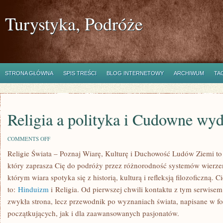
Turystyka, Podróże
STRONA GŁÓWNA
SPIS TREŚCI
BLOG INTERNETOWY
ARCHIWUM
TA
Religia a polityka i Cudowne wyd
ON
COMMENTS OFF
RELIGIA
Religie Świata – Poznaj Wiarę, Kulturę i Duchowość Ludów Ziemi t
A
POLITYKA
który zaprasza Cię do podróży przez różnorodność systemów wierzeń
I
CUDOWNE
którym wiara spotyka się z historią, kulturą i refleksją filozoficzną.
WYDARZENIA
to:
Hinduizm
i Religia. Od pierwszej chwili kontaktu z tym serwisem 
zwykła strona, lecz przewodnik po wyznaniach świata, napisane w f
początkujących, jak i dla zaawansowanych pasjonatów.