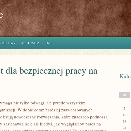
e
ERNETOWY
ARCHIWUM
TAGI
t dla bezpiecznej pracy na
Kale
M
ymaga nie tylko odwagi, ale przede wszystkim
3
ganizacji. W dobie coraz bardziej zaawansowanych
10
oferują nowoczesne rozwiązania, które znacząco podnoszą
17
zastanawialiście się kiedyś, jak wyglądałaby praca na
24
ologie i sprawdzone systemy ochronne? To jak porównanie