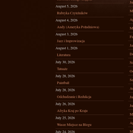
Ju
August 5, 2026
M
Rubryka Czytelników
Ap
August 4, 2026
Andy (Ameryka Południowa)
M
August 3, 2026
Fe
Jazz i Improwizacja
Ja
August 1, 2026
D
Literatura
July 30, 2026
N
Tatuaże
Oc
July 28, 2026
Se
Paintball
A
July 28, 2026
Odchudzanie i Redukcja
Ju
July 26, 2026
Ju
Afryka Kraj po Kraju
M
July 25, 2026
Ap
Wasze Miejsce na Blogu
M
July 24, 2026