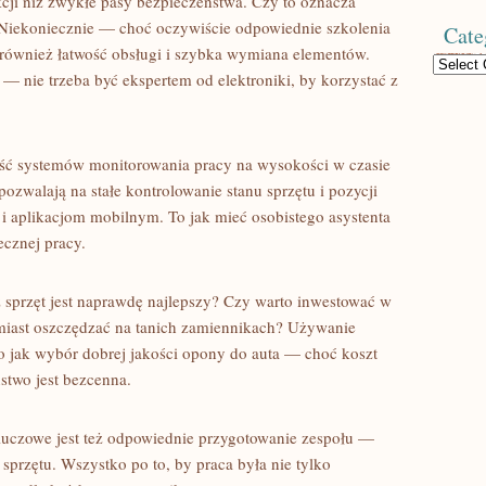
cji niż zwykłe pasy bezpieczeństwa. Czy to oznacza
Niekoniecznie — choć oczywiście odpowiednie szkolenia
Cate
również łatwość obsługi i szybka wymiana elementów.
Categories
— nie trzeba być ekspertem od elektroniki, by korzystać z
ść systemów monitorowania pracy na wysokości w czasie
zwalają na stałe kontrolowanie stanu sprzętu i pozycji
i aplikacjom mobilnym. To jak mieć osobistego asystenta
ecznej pracy.
z sprzęt jest naprawdę najlepszy? Czy warto inwestować w
iast oszczędzać na tanich zamiennikach? Używanie
to jak wybór dobrej jakości opony do auta — choć koszt
stwo jest bezcenna.
luczowe jest też odpowiednie przygotowanie zespołu —
e sprzętu. Wszystko po to, by praca była nie tylko