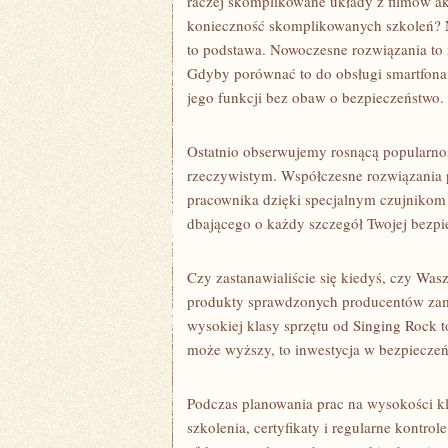
raczej skomplikowane układy z filmów ak
konieczność skomplikowanych szkoleń? 
to podstawa. Nowoczesne rozwiązania to 
Gdyby porównać to do obsługi smartfona 
jego funkcji bez obaw o bezpieczeństwo.
Ostatnio obserwujemy rosnącą popularno
rzeczywistym. Współczesne rozwiązania po
pracownika dzięki specjalnym czujnikom 
dbającego o każdy szczegół Twojej bezpi
Czy zastanawialiście się kiedyś, czy Was
produkty sprawdzonych producentów zam
wysokiej klasy sprzętu od Singing Rock 
może wyższy, to inwestycja w bezpieczeń
Podczas planowania prac na wysokości k
szkolenia, certyfikaty i regularne kontrol