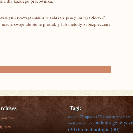
zna dla każdego pracownika.
zesnymi rozwiązaniami w zakresie pracy na wysokości?
 macie swoje ulubione produkty lub metody zabezpieczeń?
rchives
Tagi:
antyki
(27)
apteka
(27)
aranżacja wnętrz
(26)
ugust 2026
badania genetycz
asertywność
(27)
ly 2026
(30)
biotechnologia
(30)