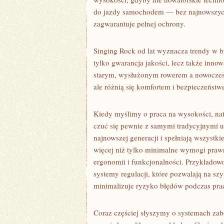
do jazdy samochodem — bez najnowszych
zagwarantuje pełnej ochrony.
Singing Rock od lat wyznacza trendy w b
tylko gwarancja jakości, lecz także inno
starym, wysłużonym rowerem a nowocze
ale różnią się komfortem i bezpieczeństw
Kiedy myślimy o praca na wysokości, nat
czuć się pewnie z samymi tradycyjnymi up
najnowszej generacji i spełniają wszystki
więcej niż tylko minimalne wymogi praw
ergonomii i funkcjonalności. Przykłado
systemy regulacji, które pozwalają na s
minimalizuje ryzyko błędów podczas pra
Coraz częściej słyszymy o systemach zab