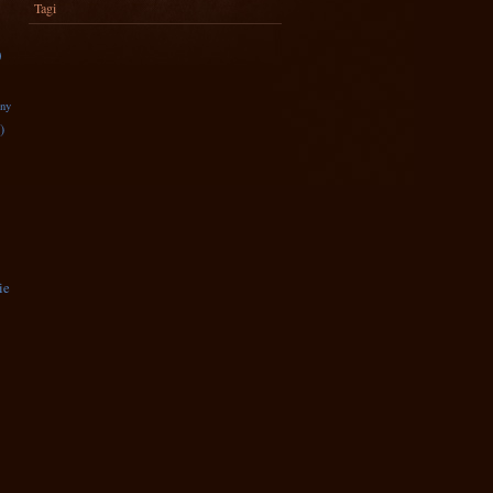
Tagi
)
zny
)
ie