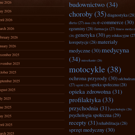
ne 2026
budownictwo
(34)
ay 2026
choroby
(35)
diagnostyka
(28
ril 2026
e-commerce
(30)
dieta
(27)
dom
(26)
egzaminy
(28)
arch 2026
farmacja
(27)
fitness medyc
genetyka
(30)
gry edukacyjne
(27
(26)
bruary 2026
materiały
korepetycje
(28)
nuary 2026
medycyna
medyczne
(30)
ecember 2025
(34)
mieszkanie
(26)
ovember 2025
motocykle
(38)
tober 2025
ochrona przyrody
(30)
odchudzan
ptember 2025
opieka społeczna
(28)
(27)
ogród
(26)
ugust 2025
opieka zdrowotna
(31)
profilaktyka
(33)
ly 2025
przychodnia
(31)
ne 2025
psychologia
(26)
psychologia społeczna
(29)
ay 2025
recepty
(31)
rehabilitacja
(28)
ril 2025
sprzęt medyczny
(30)
arch 2025