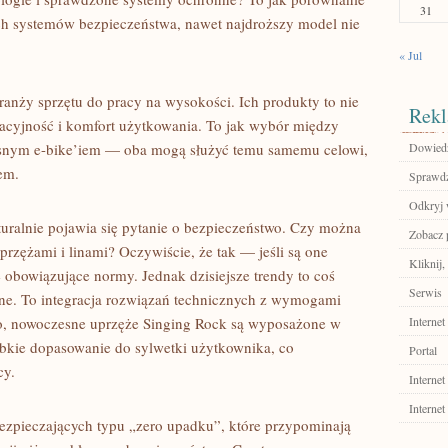
31
 systemów bezpieczeństwa, nawet najdroższy model nie
« Jul
ranży sprzętu do pracy na wysokości. Ich produkty to nie
Rekl
wacyjność i komfort użytkowania. To jak wybór między
snym e-bike’iem — oba mogą służyć temu samemu celowi,
Dowiedz 
em.
Sprawdź
Odkryj 
uralnie pojawia się pytanie o bezpieczeństwo. Czy można
Zobacz p
rzężami i linami? Oczywiście, że tak — jeśli są one
Kliknij,
e obowiązujące normy. Jednak dzisiejsze trendy to coś
Serwis
ne. To integracja rozwiązań technicznych z wymogami
wo, nowoczesne uprzęże Singing Rock są wyposażone w
Internet
zybkie dopasowanie do sylwetki użytkownika, co
Portal
cy.
Internet
Internet
ezpieczających typu „zero upadku”, które przypominają