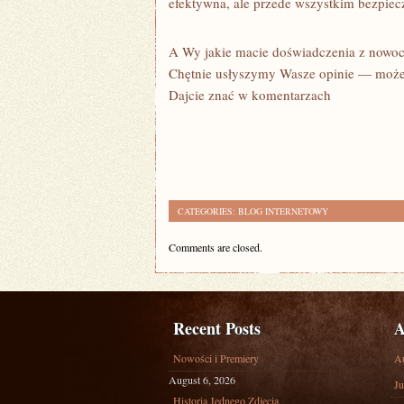
efektywna, ale przede wszystkim bezpiec
A Wy jakie macie doświadczenia z nowoc
Chętnie usłyszymy Wasze opinie — może
Dajcie znać w komentarzach
CATEGORIES:
BLOG INTERNETOWY
Comments are closed.
Recent Posts
A
Nowości i Premiery
A
August 6, 2026
Ju
Historia Jednego Zdjęcia