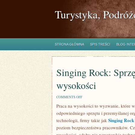
Turystyka, Podróż
STRONA GŁÓWNA
SPIS TREŚCI
BLOG INT
Singing Rock: Sprzę
wysokości
ON
COMMENTS OFF
SINGING
Praca na wysokości to wyzwanie, które w
ROCK:
SPRZĘT
odpowiedniego sprzętu i przemyślanej or
DLA
BEZPIECZNEJ
Singing Rock
technologii, firmy takie jak
PRACY
poziom bezpieczeństwa pracowników. Czy 
NA
WYSOKOŚCI
wysokości, gdyby nie nowatorskie techn