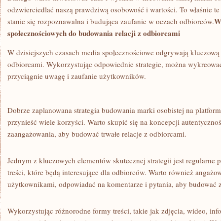
odzwierciedlać naszą prawdziwą osobowość i wartości. ​To właśnie te
W
stanie się rozpoznawalna i​ budująca zaufanie w oczach odbiorców.
⁣społecznościowych ⁣do budowania relacji z odbiorcami
W ‍dzisiejszych czasach media⁢ społecznościowe odgrywają kluczową​ 
odbiorcami. Wykorzystując odpowiednie ⁤strategie, można wykreować s
przyciągnie uwagę i zaufanie użytkowników.
Dobrze ‌zaplanowana strategia budowania marki‌ osobistej ⁤na ​platfo
przynieść wiele korzyści. Warto ⁢skupić ‍się ​na koncepcji autentycznoś
zaangażowania, ⁤aby budować ‍trwałe relacje z⁤ odbiorcami.
Jednym z kluczowych elementów skutecznej ⁤strategii ​jest regularne
treści, ⁤które będą interesujące⁢ dla odbiorców. Warto również angażow
użytkownikami, odpowiadać na ​komentarze ​i pytania, aby budować za
Wykorzystując różnorodne formy ‌treści, takie jak zdjęcia, wideo, info