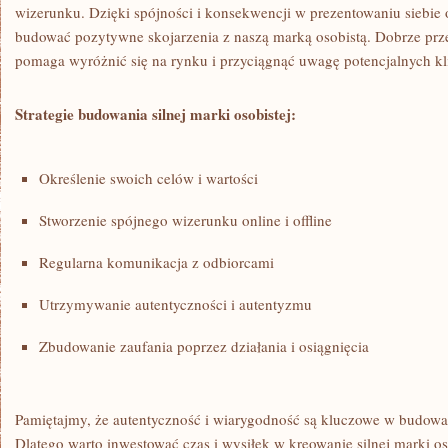
⁣wizerunku. Dzięki spójności i konsekwencji ‍w prezentowaniu siebie 
budować pozytywne ⁢skojarzenia z ‌naszą marką osobistą. Dobrze‌ pr
pomaga wyróżnić‌ się na rynku i przyciągnąć uwagę potencjalnych kl
Strategie budowania silnej ‍marki osobistej:
Określenie swoich celów‍ i ⁤wartości
Stworzenie spójnego wizerunku online⁣ i offline
Regularna komunikacja z odbiorcami
Utrzymywanie autentyczności i autentyzmu
Zbudowanie zaufania⁤ poprzez ⁢działania i osiągnięcia
Pamiętajmy, że autentyczność i wiarygodność są kluczowe w ⁤budowaniu
Dlatego warto inwestować​ czas i wysiłek w kreowanie silnej marki osob