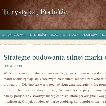
Turystyka, Podróże
STRONA GŁÓWNA
SPIS TREŚCI
BLOG INTERNETOWY
ARCHIWUM
TA
Strategie budowania silnej marki 
ON
COMMENTS OFF
STRATEGIE
W dzisiejszym‍ zglobalizowanym świecie, gdzie konkurencja jest cora
BUDOWANIA
SILNEJ
marki ⁢osobistej‍ staje się kluczowym elementem sukcesu zarówno ⁤w
MARKI
OSOBISTEJ
prywatnym. Dlatego też warto poznać‍ skuteczne⁣ strategie, które po
innych i zbudować solidną reputację. W tym artykule przybliżymy ‌Ci 
należy podjąć, aby stworzyć markę‍ osobistą, która przyciągnie uwagę 
możliwości. Oto jak zbudować markę osobistą, która zrobi wrażenie 