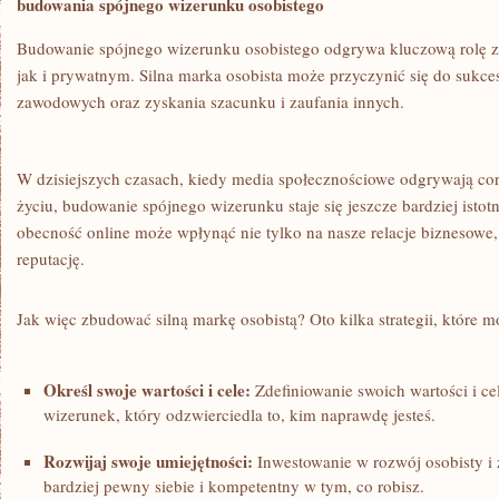
budowania ‌spójnego wizerunku osobistego
Budowanie⁢ spójnego wizerunku osobistego‍ odgrywa kluczową rolę 
jak i prywatnym. Silna marka osobista może przyczynić się do sukces
zawodowych ⁤oraz zyskania szacunku i zaufania innych.
W dzisiejszych⁣ czasach,⁣ kiedy media społecznościowe odgrywają⁢ co
życiu, budowanie spójnego wizerunku staje się jeszcze‌ bardziej ist
obecność online może‍ wpłynąć ⁢nie‌ tylko⁢ na ‌nasze relacje ⁣biznesowe
reputację.
Jak ⁣więc zbudować⁣ silną markę‌ osobistą? Oto⁤ kilka strategii, które
Określ swoje wartości‍ i cele:
Zdefiniowanie⁢ swoich wartości i 
wizerunek, który odzwierciedla to, ‍kim naprawdę ⁣jesteś.
Rozwijaj swoje umiejętności:
⁢Inwestowanie w rozwój osobisty i
bardziej pewny siebie i kompetentny w tym, co robisz.