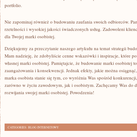
portfolio.
Nie zapominaj ‌również o budowaniu zaufania⁢ swoich odbiorców. Pam
rzetelności i‌ wysokiej jakości świadczonych usług.⁣ Zadowoleni klien
dla​ Twojej marki‌ osobistej.
Dziękujemy za przeczytanie⁢ naszego artykułu na temat ​strategii budo
Mam nadzieję, ⁤że zdobyliście cenne wskazówki i inspiracje, które
własnej marki osobistej. Pamiętajcie,⁣ że budowanie​ marki osobistej 
zaangażowania​ i konsekwencji. Jednak efekty, jakie można ‌osiągnąć
marka osobista stanie ​się tym, co wyróżnia Was spośród konkurencji,
zarówno w życiu zawodowym, jak ​i ‍osobistym. Zachęcamy Was⁢ do dz
rozwijania swojej ⁢marki⁢ osobistej. Powodzenia!
CATEGORIES:
BLOG INTERNETOWY