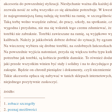
NIEBYWAŁĄ
akcesoria do powszedniej stylizacji. Niesłychanie ważna dla każdej d
WZIĘTOŚCIĄ
zezwala nosić ze sobą wszystko co się aktualnie potrzebuje. W kwes
że najogromniejszą famą radują się torebki na ramię, w szczególnośc
Taką torbę wolno wszędzie zabrać, do pracy, szkoły, na spotkanie, cz
wygodna i przydatna, nie ma się wskutek tego czemu zdumiewać, że w
torebki nie zabraknie. Torebki zawieszane na ramię, są wyjątkowo w
kalibrach. Należy je jakkolwiek dobrze dobrać do sytuacji, by egza
Na wieczerzę wybiera się drobne torebki, na ozdobnych łańcuszkach,
Na powszednie wyjścia natomiast, przyda się większa torba typu kuf
potrzebne jak torebki, są kobiecie portfele damskie. To również dodat
jaki przede wszystkim winien być stały i solidny i na to decydująco
zakupie. Będzie on chronił pieniądze i dokumenty, czyli niezmierni
Takie akcesoria opłaca się nabywać w tanich sklepach internetowyc
niejednego pozytywnie zaskoczyć.
źródło:
———————————
1.
zobacz szczegóły
2.
poznaj możliwości