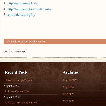
3.
http://mimamusik.de
4.
http://minecraftserverslist.info
5.
sprawdź szczegóły
CATEGORIES:
BLOG INTERNETOWY
Comments are closed.
Recent Posts
Archives
Historia Jednego Zdjęcia
August 2026
August 5, 2026
July 2026
Rubryka Czytelników
June 2026
August 4, 2026
May 2026
Andy (Ameryka Południowa)