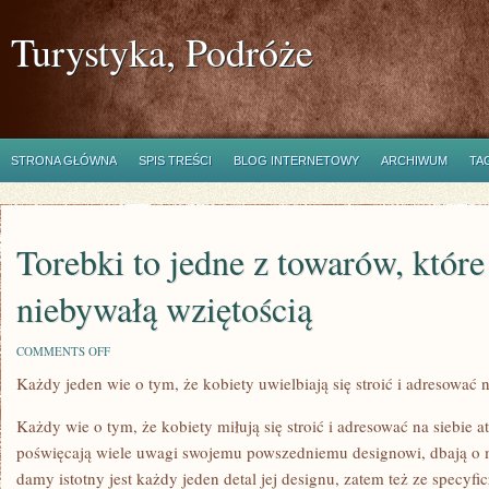
Turystyka, Podróże
STRONA GŁÓWNA
SPIS TREŚCI
BLOG INTERNETOWY
ARCHIWUM
TA
Torebki to jedne z towarów, które 
niebywałą wziętością
ON
COMMENTS OFF
TOREBKI
Każdy jeden wie o tym, że kobiety uwielbiają się stroić i adresować 
TO
JEDNE
Z
Każdy wie o tym, że kobiety miłują się stroić i adresować na siebie a
TOWARÓW,
KTÓRE
poświęcają wiele uwagi swojemu powszedniemu designowi, dbają o mak
RADUJĄ
damy istotny jest każdy jeden detal jej designu, zatem też ze specyf
SIĘ