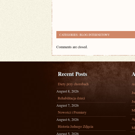
CATEGORIES:
BLOG INTERNETOWY
Comments are closed.
Recent Posts
A
Diety przy chorobach
A
August 8, 2026
Ju
Rehabilitacja dzieci
Ju
August 7, 2026
M
Nowości i Premiery
Ap
August 6, 2026
Historia Jednego Zdjęcia
M
August 5, 2026