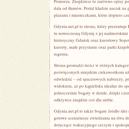
Pomorza. Znajdziesz tu zarówno opisy pop
dala od tłumów. Portal kładzie nacisk na
plażami i miasteczkami, które dopiero cz
Gdynia.net.pl to strona, który prezentuj
tu nowoczesną Gdynię z jej nadmorskimi 
historyczny Gdańsk oraz kurortowy Sopot
kurorty, małe przystanie oraz parki kra
regionu.
Strona gromadzi treści w różnych kategor
poświęconych miejskim ciekawostkom uży
odwiedzić – od spacerowych nabrzeży, pr
widokiem, aż po kąpieliska idealne do sp
jednocześnie bogaty w detale, dzięki cz
odkrywca znajdzie coś dla siebie.
Gdynia.net.pl to także bogate źródło idei
gotowe scenariusze zwiedzania na dwa dni
dotyczące wakacyjnego szczytu i spokojn