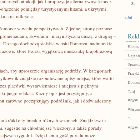
ularnych atrakcji, jak i propozycje alternatywnych tras z
31
 połączenie pomiędzy turystycznymi hitami, a ukrytymi
ekają na odkrycie.
« Jul
e Pomorze w wielu perspektywach. Z jednej strony poznasz
Rekl
promenadami, skwerami i marynistyczną duszą, z drugiej –
. Do tego dochodzą sielskie wioski Pomorza, nadmorskie
Kliknij,
jobrazowe, które tworzą wyjątkową mieszankę krajobrazową
Uzyskaj
Sprawdź
iach, aby uproszczić organizację podróży. W kategoriach
Przejdź 
tkownik znajdzie rozbudowane opisy miejsc, które warto
Dowiedz 
zez placówki wystawiennicze i miejsca z pięknym
Tutaj
okojnego relaksu. Każdy opis jest przystępny, a
emu zarówno początkujący podróżnik, jak i doświadczony
WWW
Witryna
Tu
 na krótki city break o różnych sezonach. Znajdziesz tu
, sugestie na chłodniejsze wieczory, a także porady
WWW
iejszych tygodni. Dzięki temu gość portalu może