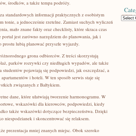
ów, środków, a także tempa podróży.
Cate
za standardowych informacji praktycznych z osobistym
Categories
m tonie, a jednocześnie rzetelne. Zamiast suchych wyliczeń
ia, mało znane fakty oraz checklisty, które skraca czas
e portal jest zarówno narzędziem do planowania, jak i
o prostu lubią planować przyszłe wyjazdy.
różnorodnego grona odbiorców. Z treści skorzystają
plaż, parków rozrywki czy niedługich wypadów, ale także
a studentów pojawiają się podpowiedzi, jak oszczędzać, a
apartamentów i hoteli. W ten sposób serwis staje się
stkich związanych z Bałtykiem.
etne dane, które ułatwiają tworzenie harmonogramu. W
sportowe, wskazówki dla kierowców, podpowiedzi, kiedy
rzadko także wskazówki dotyczące bezpieczeństwa. Dzięki
o niespodzianek i skoncentrować się relaksem.
akże prezentacja mniej znanych miejsc. Obok szeroko