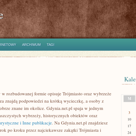
e
ERNETOWY
ARCHIWUM
TAGI
Kale
ry w rozbudowanej formie opisuje Trójmiasto oraz wybrzeże
M
rza znajdą podpowiedzi na krótką wycieczkę, a osoby z
obrze znane im okolice. Gdynia.net.pl spaja w jednym
3
iaszczystych wybrzeży, historycznych obiektów oraz
10
rystyczne i Inne publikacje
. Na Gdynia.net.pl znajdziesz
17
krok po kroku przez najciekawsze zakątki Trójmiasta i
24