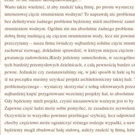
Warto także wiedzieć, iż aby znaleźć taką firmę, po prostu wystarc
internetowej cięcie strumieniem wodnym! To naprawdę nic problemat
bez definitywnie żadnego problemu będziemy mieli możliwość zamówi
strumieniem wodnym. Ogólnie nie ma absolutnie żadnego problemu 
dobrą firmę trudniącą się cięciem strumieniem wody, lecz nie powin
przeczytamy – nasza firma świadczy najbardziej solidne cięcie str
zachować rozwagę, dokładnie sprawdzić, w którym miejscu cięciem 
gwarancja zadowolenia.|Kiedy jedziemy samochodem, w szczególn
tych bardziej przemysłowych dzielnicach, z całą pewnością bardzo c
pewne. Jednakże czy zastanawialiśmy się, w jaki sposób te hale są b
iż na początku musimy uzyskać projekt architektoniczny takiej hali. 
problematycznego – wystarczy skorzystać z usług oferowanych prze
najbardziej kupić przygotowane wcześniej projekty hal, to absolutni
Gdy będziemy mieli projekt, czymś niesamowicie ważnym jest to by
Zapewne część ludzi może sobie pomyśleć, że zasadniczo zezwolenia
Oczywiście to wszystko powinno przebiegać szybciej, lecz odpowied
choćby częściowo może ograniczyć różnego rodzaju wypadki, a nawe
będziemy mogli zbudować halę stalową, należy znaleźć tę firmą, która 