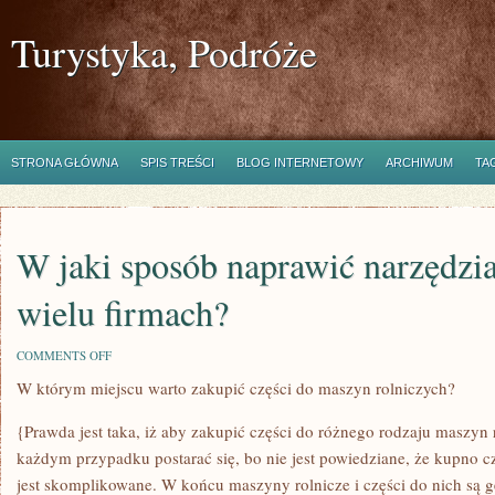
Turystyka, Podróże
STRONA GŁÓWNA
SPIS TREŚCI
BLOG INTERNETOWY
ARCHIWUM
TA
W jaki sposób naprawić narzędzi
wielu firmach?
ON
COMMENTS OFF
W
W którym miejscu warto zakupić części do maszyn rolniczych?
JAKI
SPOSÓB
NAPRAWIĆ
{Prawda jest taka, iż aby zakupić części do różnego rodzaju maszyn
NARZĘDZIA
NIEZBĘDNE
każdym przypadku postarać się, bo nie jest powiedziane, że kupno c
W
jest skomplikowane. W końcu maszyny rolnicze i części do nich są g
WIELU