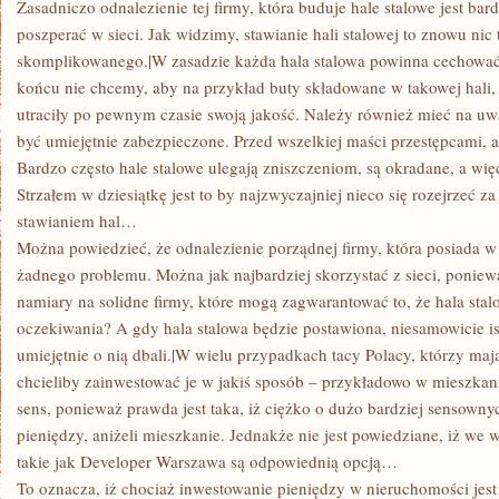
Zasadniczo odnalezienie tej firmy, która buduje hale stalowe jest bar
poszperać w sieci. Jak widzimy, stawianie hali stalowej to znowu nic
skomplikowanego.|W zasadzie każda hala stalowa powinna cechowa
końcu nie chcemy, aby na przykład buty składowane w takowej hali,
utraciły po pewnym czasie swoją jakość. Należy również mieć na uw
być umiejętnie zabezpieczone. Przed wszelkiej maści przestępcami, 
Bardzo często hale stalowe ulegają zniszczeniom, są okradane, a wię
Strzałem w dziesiątkę jest to by najzwyczajniej nieco się rozejrzeć za
stawianiem hal…
Można powiedzieć, że odnalezienie porządnej firmy, która posiada w 
żadnego problemu. Można jak najbardziej skorzystać z sieci, poniew
namiary na solidne firmy, które mogą zagwarantować to, że hala stal
oczekiwania? A gdy hala stalowa będzie postawiona, niesamowicie i
umiejętnie o nią dbali.|W wielu przypadkach tacy Polacy, którzy maj
chcieliby zainwestować je w jakiś sposób – przykładowo w mieszkan
sens, ponieważ prawda jest taka, iż ciężko o dużo bardziej sensow
pieniędzy, aniżeli mieszkanie. Jednakże nie jest powiedziane, iż we
takie jak Developer Warszawa są odpowiednią opcją…
To oznacza, iż chociaż inwestowanie pieniędzy w nieruchomości jest 