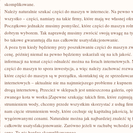
FIRMACH?
skomplikowane.
Należy naturalnie szukać części do maszyn w internecie. Na pewno 
wszystko – części, namiary na takie firmy, które mają we własnej ofer
Początkowo jednakże musimy pomyśleć, które części do maszyn rolni
dobrym wyborem. Tak naprawdę musimy zwrócić swoją uwagę na tyl
bo takowe gwarantują dla nas całkowite usatysfakcjonowanie.
A poza tym kiedy będziemy przy poszukiwaniu części do maszyn zw
cenę, później niemal na pewno będziemy uskarżali się na ich jakoś
informacji na temat części odnaleźć można na forach internetowych
części do maszyn to spora inwestycja, a więc należy zachować rozwa
które części do maszyn są w porządku, skontaktuj się ze sprzedawc
internetowych – aktualnie nie ma najmniejszego problemu z kupnem
drogą internetową. Przecież w sklepach jest umieszczona galeria, opi
zwanego kota w worku.|Zapewne szukając takich firm, które zajmują s
strumieniem wody, chcemy przede wszystkim skorzystać z usług firmy
nam cięcie strumieniem wody, które cechuje się kapitalną jakością, l
wygórowanymi cenami. Naturalnie można jak najbardziej znaleźć tę f
całkowite usatysfakcjonowanie. Zarówno jeżeli w rachubę wchodzi ja
cena. To nic bardzo skomplikowanego…