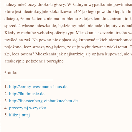
należy mieć oczy dookoła głowy. W żadnym wypadku nie powinniśm
które jest nieatrakcyjnie zlokalizowane! Z jakiego powodu kiepska l
dlatego, że może teraz nie ma problemu z dojazdem do centrum, to k
sprzedać własne mieszkanie, będziemy mieli niemałe kłopoty z odna
Kiedy w rachubę wchodzą oferty typu Mieszkania szczecin, trzeba 
myśleć na zaś. Na pewno nie opłaca się kupować takich nieruchomośc
położone, lecz straszą wyglądem, zostały wybudowane wieki temu. Ta
złe, lecz potem? Mieszkania jak najbardziej się opłaca kupować, ale w
atrakcyjnie położone i porządne
źródło:
———————————
1.
http://conny-wessmann-haus.de
2.
http://fluidmusic.de
3.
http://fuerstenberg-einbaukuechen.de
4.
przeczytaj wszystko
5.
kliknij tutaj