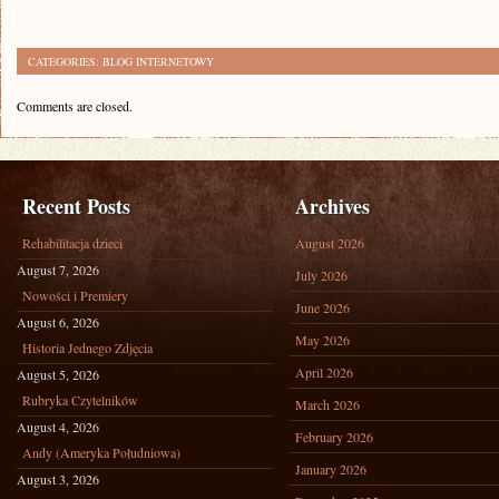
CATEGORIES:
BLOG INTERNETOWY
Comments are closed.
Recent Posts
Archives
Rehabilitacja dzieci
August 2026
August 7, 2026
July 2026
Nowości i Premiery
June 2026
August 6, 2026
May 2026
Historia Jednego Zdjęcia
April 2026
August 5, 2026
Rubryka Czytelników
March 2026
August 4, 2026
February 2026
Andy (Ameryka Południowa)
January 2026
August 3, 2026